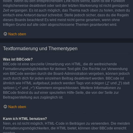
holen. Wenn du den entsprechenden Link nicht siehst, dann ist die Funktion
möglicherweise deaktiviert oder seit der letzten Markierung ist nicht genügend
Zeit vergangen. Es ist auch möglich, das Thema nach oben zu holen, indem du
einfach eine Antwort darauf schreibst. Stelle jedoch sicher, dass du die Regeln
dieses Boards beachtest! Es wird meist nicht gerne gesehen, wenn ohne
triftigen Grund auf alte oder abgeschlossene Themen geantwortet wird.
Nach oben
Textformatierung und Thementypen
Was ist BBCode?
BBCode ist eine spezielle Umsetzung von HTML, die dir weitreichende
Formatierungsmöglichkeiten für deinen Text gibt. Die Rechte zur Verwendung
von BBCode werden durch die Board-Administration vergeben, können jedoch
auch durch dich für jeden einzelnen Beitrag deaktiviert werden. BBCode ist
ähnlich wie HTML aufgebaut, jedoch werden Tags von eckigen („[“ und „]“) statt
spitzen („<“ und „>“) Klammern eingeschlossen. Weitere Informationen zu
BBCode findest du auf einer speziellen Hilfe-Seite, die von der Seite zur
Beitragserstellung aus zugänglich ist.
Nach oben
Kann ich HTML benutzen?
Nein, es ist nicht möglich, HTML-Code in Beiträgen zu verwenden. Die meisten
Formatierungsmöglichkeiten, die HTML bietet, können über BBCode erreicht