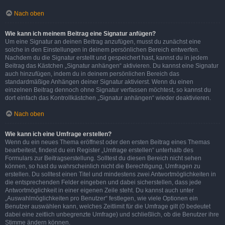
Nach oben
Wie kann ich meinem Beitrag eine Signatur anfügen?
Um eine Signatur an deinen Beitrag anzufügen, musst du zunächst eine
solche in den Einstellungen in deinem persönlichen Bereich entwerfen.
Nachdem du die Signatur erstellt und gespeichert hast, kannst du in jedem
Beitrag das Kästchen „Signatur anhängen“ aktivieren. Du kannst eine Signatur
auch hinzufügen, indem du in deinem persönlichen Bereich das
standardmäßige Anhängen deiner Signatur aktivierst. Wenn du einen
einzelnen Beitrag dennoch ohne Signatur verfassen möchtest, so kannst du
dort einfach das Kontrollkästchen „Signatur anhängen“ wieder deaktivieren.
Nach oben
Wie kann ich eine Umfrage erstellen?
Wenn du ein neues Thema eröffnest oder den ersten Beitrag eines Themas
bearbeitest, findest du ein Register „Umfrage erstellen“ unterhalb des
Formulars zur Beitragserstellung. Solltest du diesen Bereich nicht sehen
können, so hast du wahrscheinlich nicht die Berechtigung, Umfragen zu
erstellen. Du solltest einen Titel und mindestens zwei Antwortmöglichkeiten in
die entsprechenden Felder eingeben und dabei sicherstellen, dass jede
Antwortmöglichkeit in einer eigenen Zeile steht. Du kannst auch unter
„Auswahlmöglichkeiten pro Benutzer“ festlegen, wie viele Optionen ein
Benutzer auswählen kann, welches Zeitlimit für die Umfrage gilt (0 bedeutet
dabei eine zeitlich unbegrenzte Umfrage) und schließlich, ob die Benutzer ihre
Stimme ändern können.