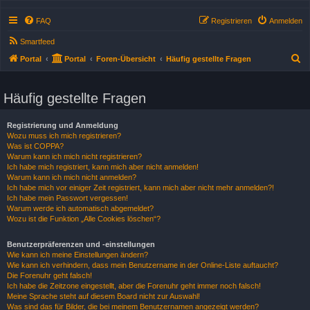
FAQ
Registrieren
Anmelden
Smartfeed
S
Portal
Portal
Foren-Übersicht
Häufig gestellte Fragen
u
c
Häufig gestellte Fragen
h
e
Registrierung und Anmeldung
Wozu muss ich mich registrieren?
Was ist COPPA?
Warum kann ich mich nicht registrieren?
Ich habe mich registriert, kann mich aber nicht anmelden!
Warum kann ich mich nicht anmelden?
Ich habe mich vor einiger Zeit registriert, kann mich aber nicht mehr anmelden?!
Ich habe mein Passwort vergessen!
Warum werde ich automatisch abgemeldet?
Wozu ist die Funktion „Alle Cookies löschen“?
Benutzerpräferenzen und -einstellungen
Wie kann ich meine Einstellungen ändern?
Wie kann ich verhindern, dass mein Benutzername in der Online-Liste auftaucht?
Die Forenuhr geht falsch!
Ich habe die Zeitzone eingestellt, aber die Forenuhr geht immer noch falsch!
Meine Sprache steht auf diesem Board nicht zur Auswahl!
Was sind das für Bilder, die bei meinem Benutzernamen angezeigt werden?