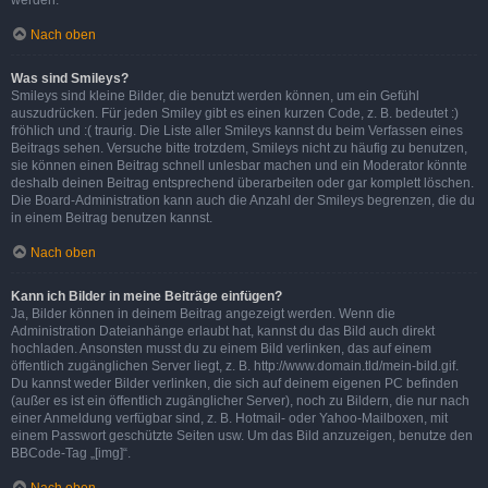
werden.
Nach oben
Was sind Smileys?
Smileys sind kleine Bilder, die benutzt werden können, um ein Gefühl
auszudrücken. Für jeden Smiley gibt es einen kurzen Code, z. B. bedeutet :)
fröhlich und :( traurig. Die Liste aller Smileys kannst du beim Verfassen eines
Beitrags sehen. Versuche bitte trotzdem, Smileys nicht zu häufig zu benutzen,
sie können einen Beitrag schnell unlesbar machen und ein Moderator könnte
deshalb deinen Beitrag entsprechend überarbeiten oder gar komplett löschen.
Die Board-Administration kann auch die Anzahl der Smileys begrenzen, die du
in einem Beitrag benutzen kannst.
Nach oben
Kann ich Bilder in meine Beiträge einfügen?
Ja, Bilder können in deinem Beitrag angezeigt werden. Wenn die
Administration Dateianhänge erlaubt hat, kannst du das Bild auch direkt
hochladen. Ansonsten musst du zu einem Bild verlinken, das auf einem
öffentlich zugänglichen Server liegt, z. B. http://www.domain.tld/mein-bild.gif.
Du kannst weder Bilder verlinken, die sich auf deinem eigenen PC befinden
(außer es ist ein öffentlich zugänglicher Server), noch zu Bildern, die nur nach
einer Anmeldung verfügbar sind, z. B. Hotmail- oder Yahoo-Mailboxen, mit
einem Passwort geschützte Seiten usw. Um das Bild anzuzeigen, benutze den
BBCode-Tag „[img]“.