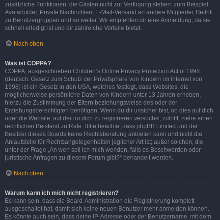
zusätzliche Funktionen, die Gästen nicht zur Verfügung stehen: zum Beispiel
Avatarbilder, Private Nachrichten, E-Mail-Versand an andere Mitglieder, Beitritt
zu Benutzergruppen und so weiter. Wir empfehlen dir eine Anmeldung, da sie
schnell erledigt ist und dir zahlreiche Vorteile bietet.
Nach oben
Was ist COPPA?
COPPA, ausgeschrieben Children’s Online Privacy Protection Act of 1998
(deutsch: Gesetz zum Schutz der Privatsphäre von Kindern im Internet von
1998) ist ein Gesetz in den USA, welches festlegt, dass Websites, die
möglicherweise persönliche Daten von Kindern unter 13 Jahren erheben,
hierzu die Zustimmung der Eltern beziehungsweise des oder der
Erziehungsberechtigten benötigen. Wenn du dir unsicher bist, ob dies auf dich
oder die Website, auf der du dich zu registrieren versuchst, zutrifft, ziehe einen
rechtlichen Beistand zu Rate. Bitte beachte, dass phpBB Limited und der
Besitzer dieses Boards keine Rechtsberatung anbieten kann und nicht die
Anlaufstelle für Rechtsangelegenheiten jeglicher Art ist; außer solchen, die
unter der Frage „An wen soll ich mich wenden, falls es Beschwerden oder
juristische Anfragen zu diesem Forum gibt?“ behandelt werden.
Nach oben
Warum kann ich mich nicht registrieren?
Es kann sein, dass die Board-Administration die Registrierung komplett
ausgeschaltet hat, damit sich keine neuen Benutzer mehr anmelden können.
Es könnte auch sein, dass deine IP-Adresse oder der Benutzername, mit dem