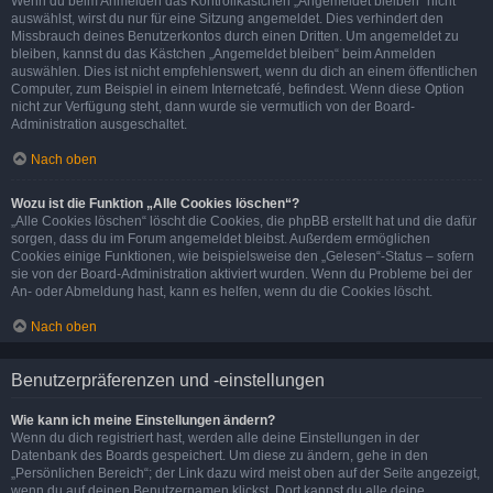
Wenn du beim Anmelden das Kontrollkästchen „Angemeldet bleiben“ nicht
auswählst, wirst du nur für eine Sitzung angemeldet. Dies verhindert den
Missbrauch deines Benutzerkontos durch einen Dritten. Um angemeldet zu
bleiben, kannst du das Kästchen „Angemeldet bleiben“ beim Anmelden
auswählen. Dies ist nicht empfehlenswert, wenn du dich an einem öffentlichen
Computer, zum Beispiel in einem Internetcafé, befindest. Wenn diese Option
nicht zur Verfügung steht, dann wurde sie vermutlich von der Board-
Administration ausgeschaltet.
Nach oben
Wozu ist die Funktion „Alle Cookies löschen“?
„Alle Cookies löschen“ löscht die Cookies, die phpBB erstellt hat und die dafür
sorgen, dass du im Forum angemeldet bleibst. Außerdem ermöglichen
Cookies einige Funktionen, wie beispielsweise den „Gelesen“-Status – sofern
sie von der Board-Administration aktiviert wurden. Wenn du Probleme bei der
An- oder Abmeldung hast, kann es helfen, wenn du die Cookies löscht.
Nach oben
Benutzerpräferenzen und -einstellungen
Wie kann ich meine Einstellungen ändern?
Wenn du dich registriert hast, werden alle deine Einstellungen in der
Datenbank des Boards gespeichert. Um diese zu ändern, gehe in den
„Persönlichen Bereich“; der Link dazu wird meist oben auf der Seite angezeigt,
wenn du auf deinen Benutzernamen klickst. Dort kannst du alle deine