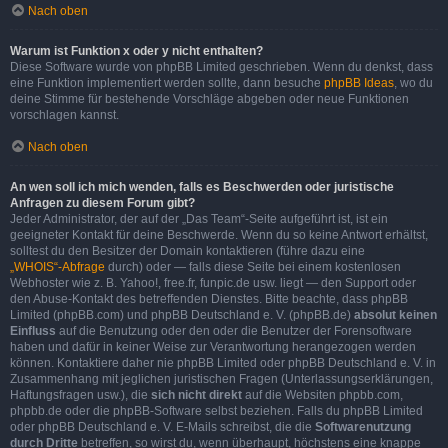
Nach oben
Warum ist Funktion x oder y nicht enthalten?
Diese Software wurde von phpBB Limited geschrieben. Wenn du denkst, dass
eine Funktion implementiert werden sollte, dann besuche
phpBB Ideas
, wo du
deine Stimme für bestehende Vorschläge abgeben oder neue Funktionen
vorschlagen kannst.
Nach oben
An wen soll ich mich wenden, falls es Beschwerden oder juristische
Anfragen zu diesem Forum gibt?
Jeder Administrator, der auf der „Das Team“-Seite aufgeführt ist, ist ein
geeigneter Kontakt für deine Beschwerde. Wenn du so keine Antwort erhältst,
solltest du den Besitzer der Domain kontaktieren (führe dazu eine
„WHOIS“-Abfrage
durch) oder — falls diese Seite bei einem kostenlosen
Webhoster wie z. B. Yahoo!, free.fr, funpic.de usw. liegt — den Support oder
den Abuse-Kontakt des betreffenden Dienstes. Bitte beachte, dass phpBB
Limited (phpBB.com) und phpBB Deutschland e. V. (phpBB.de)
absolut keinen
Einfluss
auf die Benutzung oder den oder die Benutzer der Forensoftware
haben und dafür in keiner Weise zur Verantwortung herangezogen werden
können. Kontaktiere daher nie phpBB Limited oder phpBB Deutschland e. V. in
Zusammenhang mit jeglichen juristischen Fragen (Unterlassungserklärungen,
Haftungsfragen usw.), die
sich nicht direkt
auf die Websiten phpbb.com,
phpbb.de oder die phpBB-Software selbst beziehen. Falls du phpBB Limited
oder phpBB Deutschland e. V. E-Mails schreibst, die die
Softwarenutzung
durch Dritte
betreffen, so wirst du, wenn überhaupt, höchstens eine knappe