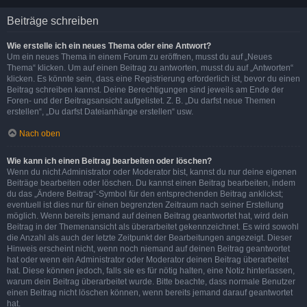
Beiträge schreiben
Wie erstelle ich ein neues Thema oder eine Antwort?
Um ein neues Thema in einem Forum zu eröffnen, musst du auf „Neues
Thema“ klicken. Um auf einen Beitrag zu antworten, musst du auf „Antworten“
klicken. Es könnte sein, dass eine Registrierung erforderlich ist, bevor du einen
Beitrag schreiben kannst. Deine Berechtigungen sind jeweils am Ende der
Foren- und der Beitragsansicht aufgelistet. Z. B. „Du darfst neue Themen
erstellen“, „Du darfst Dateianhänge erstellen“ usw.
Nach oben
Wie kann ich einen Beitrag bearbeiten oder löschen?
Wenn du nicht Administrator oder Moderator bist, kannst du nur deine eigenen
Beiträge bearbeiten oder löschen. Du kannst einen Beitrag bearbeiten, indem
du das „Ändere Beitrag“-Symbol für den entsprechenden Beitrag anklickst;
eventuell ist dies nur für einen begrenzten Zeitraum nach seiner Erstellung
möglich. Wenn bereits jemand auf deinen Beitrag geantwortet hat, wird dein
Beitrag in der Themenansicht als überarbeitet gekennzeichnet. Es wird sowohl
die Anzahl als auch der letzte Zeitpunkt der Bearbeitungen angezeigt. Dieser
Hinweis erscheint nicht, wenn noch niemand auf deinen Beitrag geantwortet
hat oder wenn ein Administrator oder Moderator deinen Beitrag überarbeitet
hat. Diese können jedoch, falls sie es für nötig halten, eine Notiz hinterlassen,
warum dein Beitrag überarbeitet wurde. Bitte beachte, dass normale Benutzer
einen Beitrag nicht löschen können, wenn bereits jemand darauf geantwortet
hat.