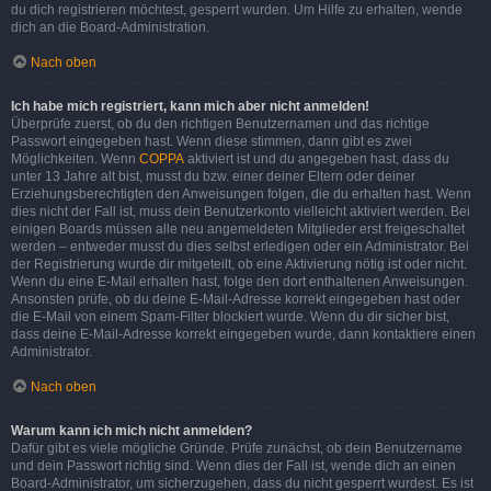
du dich registrieren möchtest, gesperrt wurden. Um Hilfe zu erhalten, wende
dich an die Board-Administration.
Nach oben
Ich habe mich registriert, kann mich aber nicht anmelden!
Überprüfe zuerst, ob du den richtigen Benutzernamen und das richtige
Passwort eingegeben hast. Wenn diese stimmen, dann gibt es zwei
Möglichkeiten. Wenn
COPPA
aktiviert ist und du angegeben hast, dass du
unter 13 Jahre alt bist, musst du bzw. einer deiner Eltern oder deiner
Erziehungsberechtigten den Anweisungen folgen, die du erhalten hast. Wenn
dies nicht der Fall ist, muss dein Benutzerkonto vielleicht aktiviert werden. Bei
einigen Boards müssen alle neu angemeldeten Mitglieder erst freigeschaltet
werden – entweder musst du dies selbst erledigen oder ein Administrator. Bei
der Registrierung wurde dir mitgeteilt, ob eine Aktivierung nötig ist oder nicht.
Wenn du eine E-Mail erhalten hast, folge den dort enthaltenen Anweisungen.
Ansonsten prüfe, ob du deine E-Mail-Adresse korrekt eingegeben hast oder
die E-Mail von einem Spam-Filter blockiert wurde. Wenn du dir sicher bist,
dass deine E-Mail-Adresse korrekt eingegeben wurde, dann kontaktiere einen
Administrator.
Nach oben
Warum kann ich mich nicht anmelden?
Dafür gibt es viele mögliche Gründe. Prüfe zunächst, ob dein Benutzername
und dein Passwort richtig sind. Wenn dies der Fall ist, wende dich an einen
Board-Administrator, um sicherzugehen, dass du nicht gesperrt wurdest. Es ist