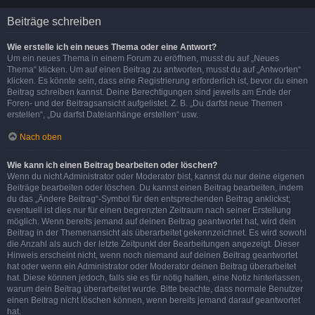
Beiträge schreiben
Wie erstelle ich ein neues Thema oder eine Antwort?
Um ein neues Thema in einem Forum zu eröffnen, musst du auf „Neues
Thema“ klicken. Um auf einen Beitrag zu antworten, musst du auf „Antworten“
klicken. Es könnte sein, dass eine Registrierung erforderlich ist, bevor du einen
Beitrag schreiben kannst. Deine Berechtigungen sind jeweils am Ende der
Foren- und der Beitragsansicht aufgelistet. Z. B. „Du darfst neue Themen
erstellen“, „Du darfst Dateianhänge erstellen“ usw.
Nach oben
Wie kann ich einen Beitrag bearbeiten oder löschen?
Wenn du nicht Administrator oder Moderator bist, kannst du nur deine eigenen
Beiträge bearbeiten oder löschen. Du kannst einen Beitrag bearbeiten, indem
du das „Ändere Beitrag“-Symbol für den entsprechenden Beitrag anklickst;
eventuell ist dies nur für einen begrenzten Zeitraum nach seiner Erstellung
möglich. Wenn bereits jemand auf deinen Beitrag geantwortet hat, wird dein
Beitrag in der Themenansicht als überarbeitet gekennzeichnet. Es wird sowohl
die Anzahl als auch der letzte Zeitpunkt der Bearbeitungen angezeigt. Dieser
Hinweis erscheint nicht, wenn noch niemand auf deinen Beitrag geantwortet
hat oder wenn ein Administrator oder Moderator deinen Beitrag überarbeitet
hat. Diese können jedoch, falls sie es für nötig halten, eine Notiz hinterlassen,
warum dein Beitrag überarbeitet wurde. Bitte beachte, dass normale Benutzer
einen Beitrag nicht löschen können, wenn bereits jemand darauf geantwortet
hat.