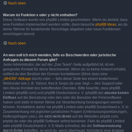
Nach oben
Warum ist Funktion x oder y nicht enthalten?
Diese Software wurde von phpBB Limited geschrieben. Wenn du denkst, dass
eine Funktion implementiert werden sollte, dann besuche
phpBB Ideas
, wo du
deine Stimme für bestehende Vorschläge abgeben oder neue Funktionen
vorschlagen kannst.
Nach oben
An wen soll ich mich wenden, falls es Beschwerden oder juristische
Anfragen zu diesem Forum gibt?
Jeder Administrator, der auf der „Das Team“-Seite aufgeführt ist, ist ein
geeigneter Kontakt für deine Beschwerde. Wenn du so keine Antwort erhältst,
solltest du den Besitzer der Domain kontaktieren (führe dazu eine
„WHOIS“-Abfrage
durch) oder — falls diese Seite bei einem kostenlosen
Webhoster wie z. B. Yahoo!, free.fr, funpic.de usw. liegt — den Support oder
den Abuse-Kontakt des betreffenden Dienstes. Bitte beachte, dass phpBB
Limited (phpBB.com) und phpBB Deutschland e. V. (phpBB.de)
absolut keinen
Einfluss
auf die Benutzung oder den oder die Benutzer der Forensoftware
haben und dafür in keiner Weise zur Verantwortung herangezogen werden
können. Kontaktiere daher nie phpBB Limited oder phpBB Deutschland e. V. in
Zusammenhang mit jeglichen juristischen Fragen (Unterlassungserklärungen,
Haftungsfragen usw.), die
sich nicht direkt
auf die Websiten phpbb.com,
phpbb.de oder die phpBB-Software selbst beziehen. Falls du phpBB Limited
oder phpBB Deutschland e. V. E-Mails schreibst, die die
Softwarenutzung
durch Dritte
betreffen, so wirst du, wenn überhaupt, höchstens eine knappe