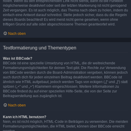
holen. Wenn du den entsprechenden Link nicht siehst, dann ist die Funktion
möglicherweise deaktiviert oder seit der letzten Markierung ist nicht genügend
Zeit vergangen. Es ist auch möglich, das Thema nach oben zu holen, indem du
einfach eine Antwort darauf schreibst. Stelle jedoch sicher, dass du die Regeln
dieses Boards beachtest! Es wird meist nicht gerne gesehen, wenn ohne
triftigen Grund auf alte oder abgeschlossene Themen geantwortet wird.
Nach oben
Textformatierung und Thementypen
Was ist BBCode?
BBCode ist eine spezielle Umsetzung von HTML, die dir weitreichende
Formatierungsmöglichkeiten für deinen Text gibt. Die Rechte zur Verwendung
von BBCode werden durch die Board-Administration vergeben, können jedoch
auch durch dich für jeden einzelnen Beitrag deaktiviert werden. BBCode ist
ähnlich wie HTML aufgebaut, jedoch werden Tags von eckigen („[“ und „]“) statt
spitzen („<“ und „>“) Klammern eingeschlossen. Weitere Informationen zu
BBCode findest du auf einer speziellen Hilfe-Seite, die von der Seite zur
Beitragserstellung aus zugänglich ist.
Nach oben
Kann ich HTML benutzen?
Nein, es ist nicht möglich, HTML-Code in Beiträgen zu verwenden. Die meisten
Formatierungsmöglichkeiten, die HTML bietet, können über BBCode erreicht