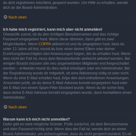
du dich registrieren möchtest, gesperrt wurden. Um Hilfe zu erhalten, wende
dich an die Board-Administration.
Nach oben
Ich habe mich registriert, kann mich aber nicht anmelden!
Überprüfe zuerst, ob du den richtigen Benutzernamen und das richtige
Passwort eingegeben hast. Wenn diese stimmen, dann gibt es zwei
Möglichkeiten. Wenn
COPPA
aktiviert ist und du angegeben hast, dass du
unter 13 Jahre alt bist, musst du bzw. einer deiner Eltern oder deiner
Erziehungsberechtigten den Anweisungen folgen, die du erhalten hast. Wenn
dies nicht der Fall ist, muss dein Benutzerkonto vielleicht aktiviert werden. Bei
einigen Boards müssen alle neu angemeldeten Mitglieder erst freigeschaltet
werden – entweder musst du dies selbst erledigen oder ein Administrator. Bei
der Registrierung wurde dir mitgeteilt, ob eine Aktivierung nötig ist oder nicht.
Wenn du eine E-Mail erhalten hast, folge den dort enthaltenen Anweisungen.
Ansonsten prüfe, ob du deine E-Mail-Adresse korrekt eingegeben hast oder
die E-Mail von einem Spam-Filter blockiert wurde. Wenn du dir sicher bist,
dass deine E-Mail-Adresse korrekt eingegeben wurde, dann kontaktiere einen
Administrator.
Nach oben
Warum kann ich mich nicht anmelden?
Dafür gibt es viele mögliche Gründe. Prüfe zunächst, ob dein Benutzername
und dein Passwort richtig sind. Wenn dies der Fall ist, wende dich an einen
Board-Administrator, um sicherzugehen, dass du nicht gesperrt wurdest. Es ist