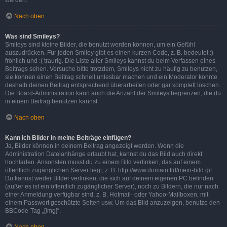
werden.
Nach oben
Was sind Smileys?
Smileys sind kleine Bilder, die benutzt werden können, um ein Gefühl
auszudrücken. Für jeden Smiley gibt es einen kurzen Code, z. B. bedeutet :)
fröhlich und :( traurig. Die Liste aller Smileys kannst du beim Verfassen eines
Beitrags sehen. Versuche bitte trotzdem, Smileys nicht zu häufig zu benutzen,
sie können einen Beitrag schnell unlesbar machen und ein Moderator könnte
deshalb deinen Beitrag entsprechend überarbeiten oder gar komplett löschen.
Die Board-Administration kann auch die Anzahl der Smileys begrenzen, die du
in einem Beitrag benutzen kannst.
Nach oben
Kann ich Bilder in meine Beiträge einfügen?
Ja, Bilder können in deinem Beitrag angezeigt werden. Wenn die
Administration Dateianhänge erlaubt hat, kannst du das Bild auch direkt
hochladen. Ansonsten musst du zu einem Bild verlinken, das auf einem
öffentlich zugänglichen Server liegt, z. B. http://www.domain.tld/mein-bild.gif.
Du kannst weder Bilder verlinken, die sich auf deinem eigenen PC befinden
(außer es ist ein öffentlich zugänglicher Server), noch zu Bildern, die nur nach
einer Anmeldung verfügbar sind, z. B. Hotmail- oder Yahoo-Mailboxen, mit
einem Passwort geschützte Seiten usw. Um das Bild anzuzeigen, benutze den
BBCode-Tag „[img]“.