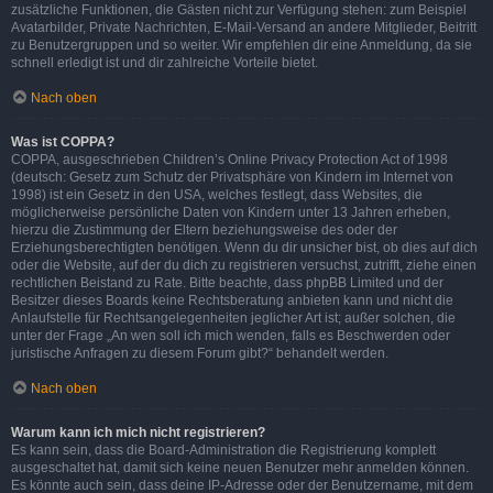
zusätzliche Funktionen, die Gästen nicht zur Verfügung stehen: zum Beispiel
Avatarbilder, Private Nachrichten, E-Mail-Versand an andere Mitglieder, Beitritt
zu Benutzergruppen und so weiter. Wir empfehlen dir eine Anmeldung, da sie
schnell erledigt ist und dir zahlreiche Vorteile bietet.
Nach oben
Was ist COPPA?
COPPA, ausgeschrieben Children’s Online Privacy Protection Act of 1998
(deutsch: Gesetz zum Schutz der Privatsphäre von Kindern im Internet von
1998) ist ein Gesetz in den USA, welches festlegt, dass Websites, die
möglicherweise persönliche Daten von Kindern unter 13 Jahren erheben,
hierzu die Zustimmung der Eltern beziehungsweise des oder der
Erziehungsberechtigten benötigen. Wenn du dir unsicher bist, ob dies auf dich
oder die Website, auf der du dich zu registrieren versuchst, zutrifft, ziehe einen
rechtlichen Beistand zu Rate. Bitte beachte, dass phpBB Limited und der
Besitzer dieses Boards keine Rechtsberatung anbieten kann und nicht die
Anlaufstelle für Rechtsangelegenheiten jeglicher Art ist; außer solchen, die
unter der Frage „An wen soll ich mich wenden, falls es Beschwerden oder
juristische Anfragen zu diesem Forum gibt?“ behandelt werden.
Nach oben
Warum kann ich mich nicht registrieren?
Es kann sein, dass die Board-Administration die Registrierung komplett
ausgeschaltet hat, damit sich keine neuen Benutzer mehr anmelden können.
Es könnte auch sein, dass deine IP-Adresse oder der Benutzername, mit dem