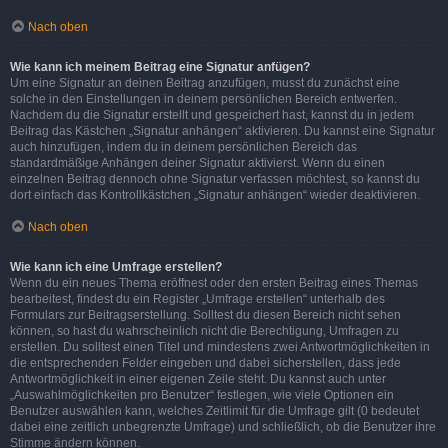
Nach oben
Wie kann ich meinem Beitrag eine Signatur anfügen?
Um eine Signatur an deinen Beitrag anzufügen, musst du zunächst eine
solche in den Einstellungen in deinem persönlichen Bereich entwerfen.
Nachdem du die Signatur erstellt und gespeichert hast, kannst du in jedem
Beitrag das Kästchen „Signatur anhängen“ aktivieren. Du kannst eine Signatur
auch hinzufügen, indem du in deinem persönlichen Bereich das
standardmäßige Anhängen deiner Signatur aktivierst. Wenn du einen
einzelnen Beitrag dennoch ohne Signatur verfassen möchtest, so kannst du
dort einfach das Kontrollkästchen „Signatur anhängen“ wieder deaktivieren.
Nach oben
Wie kann ich eine Umfrage erstellen?
Wenn du ein neues Thema eröffnest oder den ersten Beitrag eines Themas
bearbeitest, findest du ein Register „Umfrage erstellen“ unterhalb des
Formulars zur Beitragserstellung. Solltest du diesen Bereich nicht sehen
können, so hast du wahrscheinlich nicht die Berechtigung, Umfragen zu
erstellen. Du solltest einen Titel und mindestens zwei Antwortmöglichkeiten in
die entsprechenden Felder eingeben und dabei sicherstellen, dass jede
Antwortmöglichkeit in einer eigenen Zeile steht. Du kannst auch unter
„Auswahlmöglichkeiten pro Benutzer“ festlegen, wie viele Optionen ein
Benutzer auswählen kann, welches Zeitlimit für die Umfrage gilt (0 bedeutet
dabei eine zeitlich unbegrenzte Umfrage) und schließlich, ob die Benutzer ihre
Stimme ändern können.