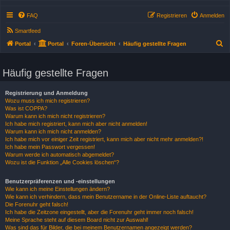
FAQ
Registrieren
Anmelden
Smartfeed
S
Portal
Portal
Foren-Übersicht
Häufig gestellte Fragen
u
c
Häufig gestellte Fragen
h
e
Registrierung und Anmeldung
Wozu muss ich mich registrieren?
Was ist COPPA?
Warum kann ich mich nicht registrieren?
Ich habe mich registriert, kann mich aber nicht anmelden!
Warum kann ich mich nicht anmelden?
Ich habe mich vor einiger Zeit registriert, kann mich aber nicht mehr anmelden?!
Ich habe mein Passwort vergessen!
Warum werde ich automatisch abgemeldet?
Wozu ist die Funktion „Alle Cookies löschen“?
Benutzerpräferenzen und -einstellungen
Wie kann ich meine Einstellungen ändern?
Wie kann ich verhindern, dass mein Benutzername in der Online-Liste auftaucht?
Die Forenuhr geht falsch!
Ich habe die Zeitzone eingestellt, aber die Forenuhr geht immer noch falsch!
Meine Sprache steht auf diesem Board nicht zur Auswahl!
Was sind das für Bilder, die bei meinem Benutzernamen angezeigt werden?