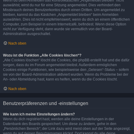
Wenn du beim Anmelden das Kontrollkästchen „Angemeldet bleiben“ nicht
auswählst, wirst du nur für eine Sitzung angemeldet. Dies verhindert den
Missbrauch deines Benutzerkontos durch einen Dritten. Um angemeldet zu
bleiben, kannst du das Kästchen „Angemeldet bleiben“ beim Anmelden
auswählen. Dies ist nicht empfehlenswert, wenn du dich an einem öffentlichen
Computer, zum Beispiel in einem Internetcafé, befindest. Wenn diese Option
nicht zur Verfügung steht, dann wurde sie vermutlich von der Board-
Administration ausgeschaltet.
Nach oben
Wozu ist die Funktion „Alle Cookies löschen“?
„Alle Cookies löschen“ löscht die Cookies, die phpBB erstellt hat und die dafür
sorgen, dass du im Forum angemeldet bleibst. Außerdem ermöglichen
Cookies einige Funktionen, wie beispielsweise den „Gelesen“-Status – sofern
sie von der Board-Administration aktiviert wurden. Wenn du Probleme bei der
An- oder Abmeldung hast, kann es helfen, wenn du die Cookies löscht.
Nach oben
Benutzerpräferenzen und -einstellungen
Wie kann ich meine Einstellungen ändern?
Wenn du dich registriert hast, werden alle deine Einstellungen in der
Datenbank des Boards gespeichert. Um diese zu ändern, gehe in den
„Persönlichen Bereich“; der Link dazu wird meist oben auf der Seite angezeigt,
wenn du auf deinen Benutzernamen klickst. Dort kannst du alle deine