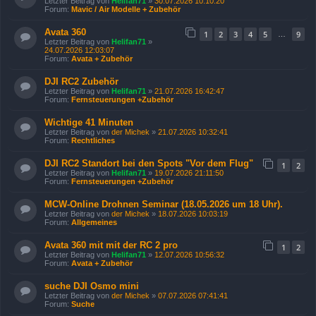
Letzter Beitrag von
Helifan71
»
30.07.2026 10:10:20
Forum:
Mavic / Air Modelle + Zubehör
Avata 360
1
2
3
4
5
9
…
Letzter Beitrag von
Helifan71
»
24.07.2026 12:03:07
Forum:
Avata + Zubehör
DJI RC2 Zubehör
Letzter Beitrag von
Helifan71
»
21.07.2026 16:42:47
Forum:
Fernsteuerungen +Zubehör
Wichtige 41 Minuten
Letzter Beitrag von
der Michek
»
21.07.2026 10:32:41
Forum:
Rechtliches
DJI RC2 Standort bei den Spots "Vor dem Flug"
1
2
Letzter Beitrag von
Helifan71
»
19.07.2026 21:11:50
Forum:
Fernsteuerungen +Zubehör
MCW-Online Drohnen Seminar (18.05.2026 um 18 Uhr).
Letzter Beitrag von
der Michek
»
18.07.2026 10:03:19
Forum:
Allgemeines
Avata 360 mit mit der RC 2 pro
1
2
Letzter Beitrag von
Helifan71
»
12.07.2026 10:56:32
Forum:
Avata + Zubehör
suche DJI Osmo mini
Letzter Beitrag von
der Michek
»
07.07.2026 07:41:41
Forum:
Suche