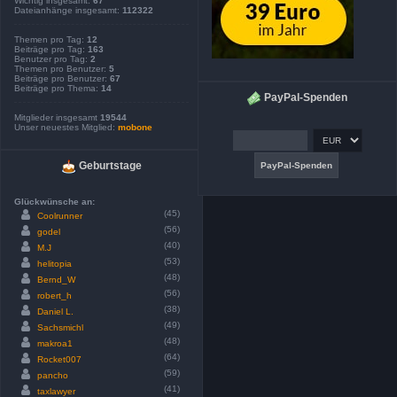
Wichtig insgesamt:
67
Dateianhänge insgesamt:
112322
Themen pro Tag:
12
Beiträge pro Tag:
163
Benutzer pro Tag:
2
Themen pro Benutzer:
5
Beiträge pro Benutzer:
67
Beiträge pro Thema:
14
PayPal-Spenden
Mitglieder insgesamt
19544
Unser neuestes Mitglied:
mobone
Geburtstage
Glückwünsche an:
(45)
Coolrunner
(56)
godel
(40)
M.J
(53)
helitopia
(48)
Bernd_W
(56)
robert_h
(38)
Daniel L.
(49)
Sachsmichl
(48)
makroa1
(64)
Rocket007
(59)
pancho
(41)
taxlawyer