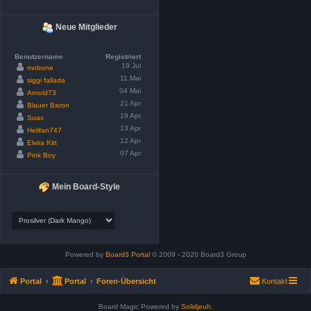
Neue Mitglieder
Benutzername
Registriert
19 Jul
mobone
11 Mai
siggi fallada
04 Mai
Arnold73
21 Apr
Blauer Baron
19 Apr
Suax
13 Apr
Helifan747
12 Apr
Elvira Kitt
07 Apr
Pink Boy
Mein Board-Style
Powered by
Board3 Portal
© 2009 - 2020 Board3 Group
Portal
Portal
Foren-Übersicht
Kontakt
Board Magic Powered by
Solidjeuh.