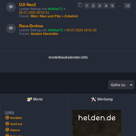
DJI Neo2
1
2
3
4
5
12
…
Letzter Beitrag von
Helifan71
»
06.07.2026 00:52:51
Forum:
Mini / Neo und Flip + Zubehör
Race-Drohne
Letzter Beitrag von
Helifan71
»
05.07.2026 18:01:30
Forum:
Andere Hersteller
modelbaukalender.info
Gehe zu
Menü
Werbung
Links
HeliWiki
HeliChat
Galerie