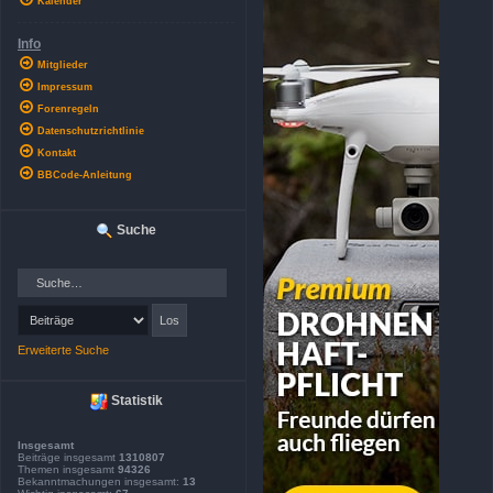
Kalender
Info
Mitglieder
Impressum
Forenregeln
Datenschutzrichtlinie
Kontakt
BBCode-Anleitung
Suche
Erweiterte Suche
Statistik
Insgesamt
Beiträge insgesamt
1310807
Themen insgesamt
94326
Bekanntmachungen insgesamt:
13