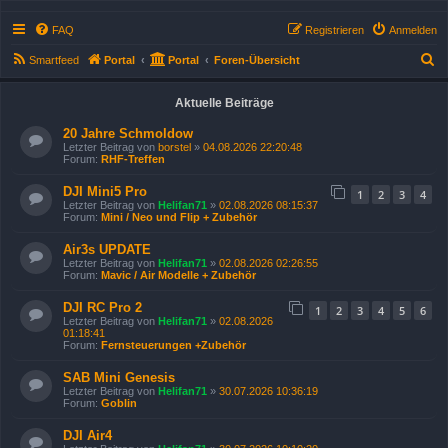
FAQ
Registrieren
Anmelden
S
Smartfeed
Portal
Portal
Foren-Übersicht
u
Aktuelle Beiträge
c
h
20 Jahre Schmoldow
Letzter Beitrag von
borstel
»
04.08.2026 22:20:48
e
Forum:
RHF-Treffen
DJI Mini5 Pro
1
2
3
4
Letzter Beitrag von
Helifan71
»
02.08.2026 08:15:37
Forum:
Mini / Neo und Flip + Zubehör
Air3s UPDATE
Letzter Beitrag von
Helifan71
»
02.08.2026 02:26:55
Forum:
Mavic / Air Modelle + Zubehör
DJI RC Pro 2
1
2
3
4
5
6
Letzter Beitrag von
Helifan71
»
02.08.2026
01:18:41
Forum:
Fernsteuerungen +Zubehör
SAB Mini Genesis
Letzter Beitrag von
Helifan71
»
30.07.2026 10:36:19
Forum:
Goblin
DJI Air4