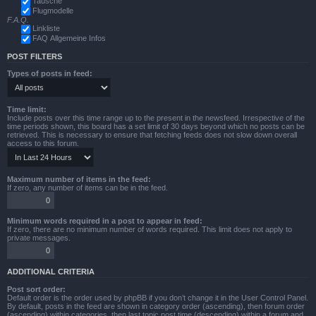
Tausche
Flugmodelle
F.A.Q.
Linkliste
FAQ Allgemeine Infos
POST FILTERS
Types of posts in feed:
Time limit:
Include posts over this time range up to the present in the newsfeed. Irrespective of the
time periods shown, this board has a set limit of 30 days beyond which no posts can be
retrieved. This is necessary to ensure that fetching feeds does not slow down overall
access to this forum.
Maximum number of items in the feed:
If zero, any number of items can be in the feed.
Minimum words required in a post to appear in feed:
If zero, there are no minimum number of words required. This limit does not apply to
private messages.
ADDITIONAL CRITERIA
Post sort order:
Default order is the order used by phpBB if you don’t change it in the User Control Panel.
By default, posts in the feed are shown in category order (ascending), then forum order
(ascending) within categories, then last topic post time (descending) within a forum and