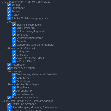
RC-Komponenten / Technik / Werkzeug
Sender
Empfänger
Servos
Gyros
3-Achs-Stabilisierungssysteme
Antrieb
Elektro-Steller/Regler
Elektromotoren
Motorentuning/Eigenbau
Sonstiges
Verbrennungsmotoren
Zubehör
Modelle mit Verbrennungsmotor
Akkus und Ladetechnik
Ladegeräte
LiPo / LiIo
A123/KonionX/LiFePo4
NiCd / NiMh / Pb
Rotorblätter
weitere Ausrüstung
Werkzeuge
Werkzeuge, Kleber und Materialien
CAD & NC
Workshops
Physikalische Grundlagen
Flugphysik
Aerodynamik
Rotordynamik
Flugunfalluntersuchung
FPV (First Person View) - Immersionsflug
Rx/Tx und Antennen
Video-Goggles, Monitore, Basistatonen
Kameras, OSD, Gimballs