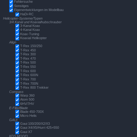
Fehlersuche
Sonstiges
Eigenentwicklungen im Modellbau
HaDi-RC
Helicopter-Systeme/Typen
3/4 Kanal und Koaxialhubschrauber
3-Kanal Koax
4-Kanal Koax
Koax-Tuning
Koaxial Helikopter
Align
T-Rex 150/250
T-Rex 450
T-Rex 300
T-Rex 470
T-Rex 500
T-Rex 550
T-Rex 600
T-Rex 600N
T-Rex 700
T-Rex 700N
T-Rex 800 Trekker
Compass
Warp 360
Atom 500
6HV/7HV
E-Flite/Blade
Blade 450-700X
Micro Helis
GAUI
Gaui 100/200/X2/X3
Gaui X4/X5/Hurri 425+550
Gaui X7
KDS MODEL