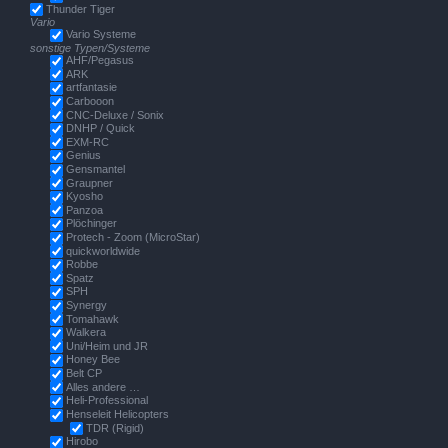
Thunder Tiger
Vario
Vario Systeme
sonstige Typen/Systeme
AHF/Pegasus
ARK
artfantasie
Carbooon
CNC-Deluxe / Sonix
DNHP / Quick
EXM-RC
Genius
Gensmantel
Graupner
Kyosho
Panzoa
Plöchinger
Protech - Zoom (MicroStar)
quickworldwide
Robbe
Spatz
SPH
Synergy
Tomahawk
Walkera
Uni/Heim und JR
Honey Bee
Belt CP
Alles andere …
Heli-Professional
Henseleit Helicopters
TDR (Rigid)
Hirobo