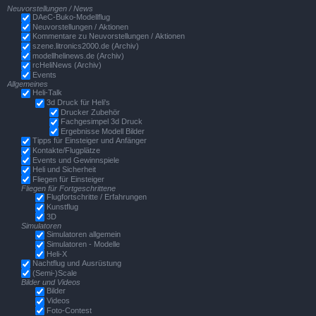
Neuvorstellungen / News
DAeC-Buko-Modellflug
Neuvorstellungen / Aktionen
Kommentare zu Neuvorstellungen / Aktionen
szene.litronics2000.de (Archiv)
modellhelinews.de (Archiv)
rcHeliNews (Archiv)
Events
Allgemeines
Heli-Talk
3d Druck für Heli's
Drucker Zubehör
Fachgesimpel 3d Druck
Ergebnisse Modell Bilder
Tipps für Einsteiger und Anfänger
Kontakte/Flugplätze
Events und Gewinnspiele
Heli und Sicherheit
Fliegen für Einsteiger
Fliegen für Fortgeschrittene
Flugfortschritte / Erfahrungen
Kunstflug
3D
Simulatoren
Simulatoren allgemein
Simulatoren - Modelle
Heli-X
Nachtflug und Ausrüstung
(Semi-)Scale
Bilder und Videos
Bilder
Videos
Foto-Contest