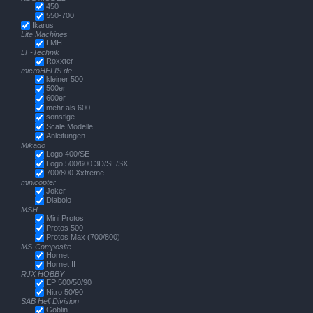
450
550-700
Ikarus
Lite Machines
LMH
LF-Technik
Roxxter
microHELIS.de
kleiner 500
500er
600er
mehr als 600
sonstige
Scale Modelle
Anleitungen
Mikado
Logo 400/SE
Logo 500/600 3D/SE/SX
700/800 Xxtreme
minicopter
Joker
Diabolo
MSH
Mini Protos
Protos 500
Protos Max (700/800)
MS-Composite
Hornet
Hornet II
RJX HOBBY
EP 500/50/90
Nitro 50/90
SAB Heli Division
Goblin