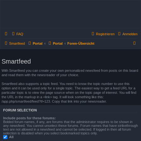
FAQ
Registrieren
Anmelden
S
Smartfeed
Portal
Portal
Foren-Übersicht
u
c
Smartfeed
h
With Smartfeed you can create your own personalized newsfeed from posts on this board
e
and read them with the newsreader of your choice.
Smartfeed also supports a topic feed. You need to know the topic number to use this
option and it can be used only for a single topic. The easiest way to get a feed URL for a
particular topic is to view the page source when on the topic page of interest. You will find
the URL in the markup in a <link> tag. It will look something like this:
/app.php/smartfeed/feed?tf=123. Copy that link into your newsreader.
FORUM SELECTION
Include posts for these forums:
Bolded forum names, if any, are forums that the administrator requires to be shown in
any newsfeed. You cannot unselect these forums. Forum names that have strikethrough
text are not allowed in a newsfeed and cannot be selected. If logged in then all forum
selection is disabled when you select bookmarked topics only.
All