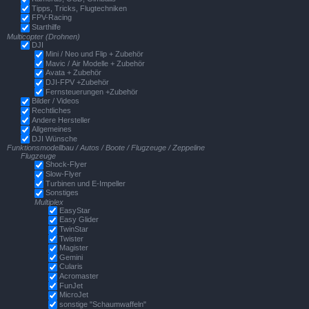
Tipps, Tricks, Flugtechniken
FPV-Racing
Starthilfe
Multicopter (Drohnen)
DJI
Mini / Neo und Flip + Zubehör
Mavic / Air Modelle + Zubehör
Avata + Zubehör
DJI-FPV +Zubehör
Fernsteuerungen +Zubehör
Bilder / Videos
Rechtliches
Andere Hersteller
Allgemeines
DJI Wünsche
Funktionsmodellbau / Autos / Boote / Flugzeuge / Zeppeline
Flugzeuge
Shock-Flyer
Slow-Flyer
Turbinen und E-Impeller
Sonstiges
Multiplex
EasyStar
Easy Glider
TwinStar
Twister
Magister
Gemini
Cularis
Acromaster
FunJet
MicroJet
sonstige "Schaumwaffeln"