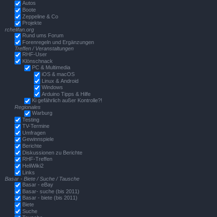
Autos
Boote
Zeppeline & Co
Projekte
rchelifan.org
Rund ums Forum
Forenregeln und Ergänzungen
Treffen / Veranstaltungen
RHF-User
Klönschnack
PC & Multimedia
iOS & macOS
Linux & Android
Windows
Arduino Tipps & Hilfe
Ki gefährlich außer Kontrolle?!
Regionales
Warburg
Testing
TV-Termine
Umfragen
Gewinnspiele
Berichte
Diskussionen zu Berichte
RHF-Treffen
HeliWiki2
Links
Basar - Biete / Suche / Tausche
Basar - eBay
Basar- suche (bis 2011)
Basar - biete (bis 2011)
Biete
Suche