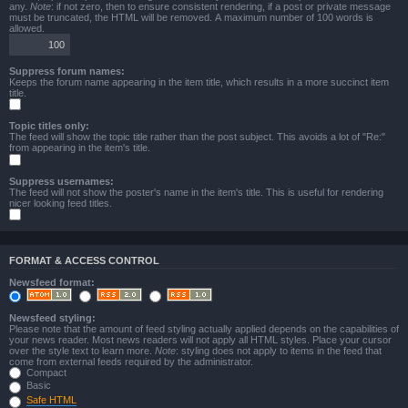
any.
Note
: if not zero, then to ensure consistent rendering, if a post or private message
must be truncated, the HTML will be removed. A maximum number of 100 words is
allowed.
Suppress forum names:
Keeps the forum name appearing in the item title, which results in a more succinct item
title.
Topic titles only:
The feed will show the topic title rather than the post subject. This avoids a lot of "Re:"
from appearing in the item's title.
Suppress usernames:
The feed will not show the poster's name in the item's title. This is useful for rendering
nicer looking feed titles.
FORMAT & ACCESS CONTROL
Newsfeed format:
Newsfeed styling:
Please note that the amount of feed styling actually applied depends on the capabilities of
your news reader. Most news readers will not apply all HTML styles. Place your cursor
over the style text to learn more.
Note
: styling does not apply to items in the feed that
come from external feeds required by the administrator.
Compact
Basic
Safe HTML