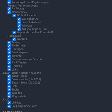
Forenregeln und Ergänzungen
Treffen / Veranstaltungen
RHF-User
Klönschnack
PC & Multimedia
iOS & macOS
Linux & Android
Windows
Arduino Tipps & Hilfe
Ki gefährlich außer Kontrolle?!
Regionales
Warburg
Testing
TV-Termine
Umfragen
Gewinnspiele
Berichte
Diskussionen zu Berichte
RHF-Treffen
HeliWiki2
Links
Basar - Biete / Suche / Tausche
Basar - eBay
Basar- suche (bis 2011)
Basar - biete (bis 2011)
Biete
Suche
Tausche
Flugmodelle
F.A.Q.
Linkliste
FAQ Allgemeine Infos