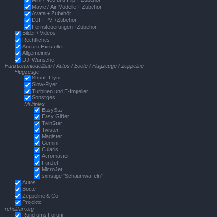
Mini / Neo und Flip + Zubehör
Mavic / Air Modelle + Zubehör
Avata + Zubehör
DJI-FPV +Zubehör
Fernsteuerungen +Zubehör
Bilder / Videos
Rechtliches
Andere Hersteller
Allgemeines
DJI Wünsche
Funktionsmodellbau / Autos / Boote / Flugzeuge / Zeppeline
Flugzeuge
Shock-Flyer
Slow-Flyer
Turbinen und E-Impeller
Sonstiges
Multiplex
EasyStar
Easy Glider
TwinStar
Twister
Magister
Gemini
Cularis
Acromaster
FunJet
MicroJet
sonstige "Schaumwaffeln"
Autos
Boote
Zeppeline & Co
Projekte
rchelifan.org
Rund ums Forum