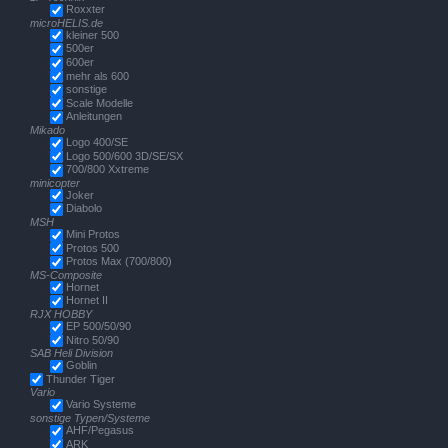
Roxxter
microHELIS.de
kleiner 500
500er
600er
mehr als 600
sonstige
Scale Modelle
Anleitungen
Mikado
Logo 400/SE
Logo 500/600 3D/SE/SX
700/800 Xxtreme
minicopter
Joker
Diabolo
MSH
Mini Protos
Protos 500
Protos Max (700/800)
MS-Composite
Hornet
Hornet II
RJX HOBBY
EP 500/50/90
Nitro 50/90
SAB Heli Division
Goblin
Thunder Tiger
Vario
Vario Systeme
sonstige Typen/Systeme
AHF/Pegasus
ARK