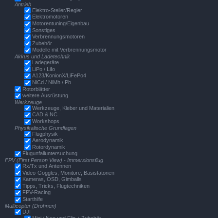
Antrieb
Elektro-Steller/Regler
Elektromotoren
Motorentuning/Eigenbau
Sonstiges
Verbrennungsmotoren
Zubehör
Modelle mit Verbrennungsmotor
Akkus und Ladetechnik
Ladegeräte
LiPo / LiIo
A123/KonionX/LiFePo4
NiCd / NiMh / Pb
Rotorblätter
weitere Ausrüstung
Werkzeuge
Werkzeuge, Kleber und Materialien
CAD & NC
Workshops
Physikalische Grundlagen
Flugphysik
Aerodynamik
Rotordynamik
Flugunfalluntersuchung
FPV (First Person View) - Immersionsflug
Rx/Tx und Antennen
Video-Goggles, Monitore, Basistatonen
Kameras, OSD, Gimballs
Tipps, Tricks, Flugtechniken
FPV-Racing
Starthilfe
Multicopter (Drohnen)
DJI