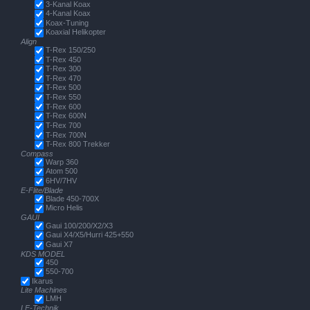
3-Kanal Koax
4-Kanal Koax
Koax-Tuning
Koaxial Helikopter
Align
T-Rex 150/250
T-Rex 450
T-Rex 300
T-Rex 470
T-Rex 500
T-Rex 550
T-Rex 600
T-Rex 600N
T-Rex 700
T-Rex 700N
T-Rex 800 Trekker
Compass
Warp 360
Atom 500
6HV/7HV
E-Flite/Blade
Blade 450-700X
Micro Helis
GAUI
Gaui 100/200/X2/X3
Gaui X4/X5/Hurri 425+550
Gaui X7
KDS MODEL
450
550-700
Ikarus
Lite Machines
LMH
LF-Technik