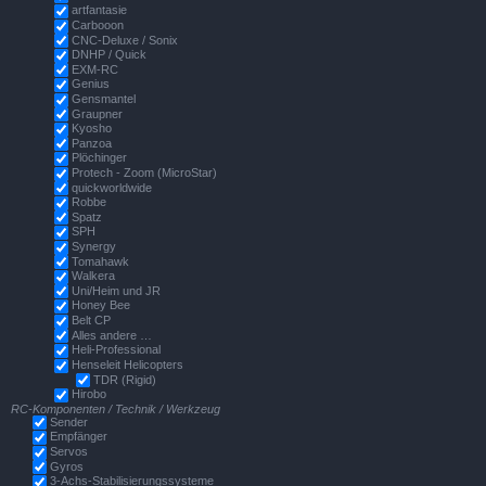
artfantasie
Carbooon
CNC-Deluxe / Sonix
DNHP / Quick
EXM-RC
Genius
Gensmantel
Graupner
Kyosho
Panzoa
Plöchinger
Protech - Zoom (MicroStar)
quickworldwide
Robbe
Spatz
SPH
Synergy
Tomahawk
Walkera
Uni/Heim und JR
Honey Bee
Belt CP
Alles andere …
Heli-Professional
Henseleit Helicopters
TDR (Rigid)
Hirobo
RC-Komponenten / Technik / Werkzeug
Sender
Empfänger
Servos
Gyros
3-Achs-Stabilisierungssysteme