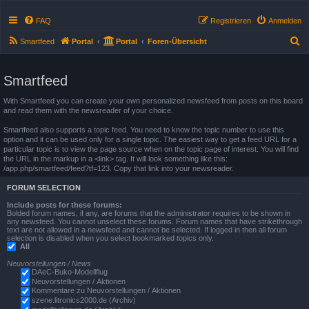
FAQ
Registrieren
Anmelden
S
Smartfeed
Portal
Portal
Foren-Übersicht
u
c
Smartfeed
h
With Smartfeed you can create your own personalized newsfeed from posts on this board
e
and read them with the newsreader of your choice.
Smartfeed also supports a topic feed. You need to know the topic number to use this
option and it can be used only for a single topic. The easiest way to get a feed URL for a
particular topic is to view the page source when on the topic page of interest. You will find
the URL in the markup in a <link> tag. It will look something like this:
/app.php/smartfeed/feed?tf=123. Copy that link into your newsreader.
FORUM SELECTION
Include posts for these forums:
Bolded forum names, if any, are forums that the administrator requires to be shown in
any newsfeed. You cannot unselect these forums. Forum names that have strikethrough
text are not allowed in a newsfeed and cannot be selected. If logged in then all forum
selection is disabled when you select bookmarked topics only.
All
Neuvorstellungen / News
DAeC-Buko-Modellflug
Neuvorstellungen / Aktionen
Kommentare zu Neuvorstellungen / Aktionen
szene.litronics2000.de (Archiv)