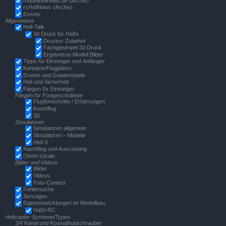
modellhelinews.de (Archiv)
rcHeliNews (Archiv)
Events
Allgemeines
Heli-Talk
3d Druck für Heli's
Drucker Zubehör
Fachgesimpel 3d Druck
Ergebnisse Modell Bilder
Tipps für Einsteiger und Anfänger
Kontakte/Flugplätze
Events und Gewinnspiele
Heli und Sicherheit
Fliegen für Einsteiger
Fliegen für Fortgeschrittene
Flugfortschritte / Erfahrungen
Kunstflug
3D
Simulatoren
Simulatoren allgemein
Simulatoren - Modelle
Heli-X
Nachtflug und Ausrüstung
(Semi-)Scale
Bilder und Videos
Bilder
Videos
Foto-Contest
Fehlersuche
Sonstiges
Eigenentwicklungen im Modellbau
HaDi-RC
Helicopter-Systeme/Typen
3/4 Kanal und Koaxialhubschrauber