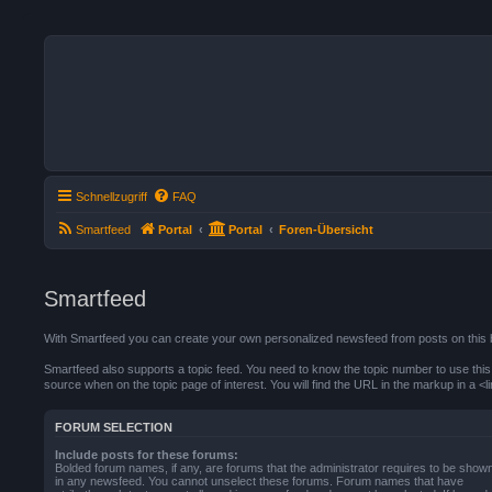
Schnellzugriff
FAQ
Smartfeed
Portal
Portal
Foren-Übersicht
Smartfeed
With Smartfeed you can create your own personalized newsfeed from posts on this 
Smartfeed also supports a topic feed. You need to know the topic number to use this o
source when on the topic page of interest. You will find the URL in the markup in a <li
FORUM SELECTION
Include posts for these forums:
Bolded forum names, if any, are forums that the administrator requires to be show
in any newsfeed. You cannot unselect these forums. Forum names that have