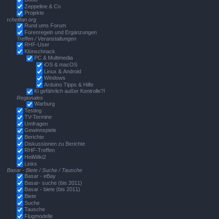
Zeppeline & Co
Projekte
rchelifan.org
Rund ums Forum
Forenregeln und Ergänzungen
Treffen / Veranstaltungen
RHF-User
Klönschnack
PC & Multimedia
iOS & macOS
Linux & Android
Windows
Arduino Tipps & Hilfe
Ki gefährlich außer Kontrolle?!
Regionales
Warburg
Testing
TV-Termine
Umfragen
Gewinnspiele
Berichte
Diskussionen zu Berichte
RHF-Treffen
HeliWiki2
Links
Basar - Biete / Suche / Tausche
Basar - eBay
Basar- suche (bis 2011)
Basar - biete (bis 2011)
Biete
Suche
Tausche
Flugmodelle