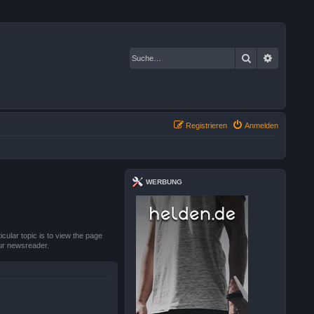
Suche
Erweiter
Registrieren
Anmelden
WERBUNG
cular topic is to view the page
our newsreader.