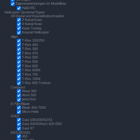
Eigenentwicklungen im Modellbau
HaDi-RC
Helicopter-Systeme/Typen
3/4 Kanal und Koaxialhubschrauber
3-Kanal Koax
4-Kanal Koax
Koax-Tuning
Koaxial Helikopter
Align
T-Rex 150/250
T-Rex 450
T-Rex 300
T-Rex 470
T-Rex 500
T-Rex 550
T-Rex 600
T-Rex 600N
T-Rex 700
T-Rex 700N
T-Rex 800 Trekker
Compass
Warp 360
Atom 500
6HV/7HV
E-Flite/Blade
Blade 450-700X
Micro Helis
GAUI
Gaui 100/200/X2/X3
Gaui X4/X5/Hurri 425+550
Gaui X7
KDS MODEL
450