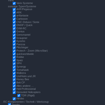
Vario
Vario Systeme
sonstige Typen/Systeme
AHF/Pegasus
ARK
artfantasie
Carbooon
CNC-Deluxe / Sonix
DNHP / Quick
EXM-RC
Genius
Gensmantel
Graupner
Kyosho
Panzoa
Plöchinger
Protech - Zoom (MicroStar)
quickworldwide
Robbe
Spatz
SPH
Synergy
Tomahawk
Walkera
Uni/Heim und JR
Honey Bee
Belt CP
Alles andere …
Heli-Professional
Henseleit Helicopters
TDR (Rigid)
Hirobo
RC-Komponenten / Technik / Werkzeug
Sender