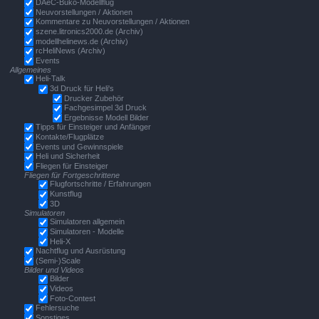
DAeC-Buko-Modellflug
Neuvorstellungen / Aktionen
Kommentare zu Neuvorstellungen / Aktionen
szene.litronics2000.de (Archiv)
modellhelinews.de (Archiv)
rcHeliNews (Archiv)
Events
Allgemeines
Heli-Talk
3d Druck für Heli's
Drucker Zubehör
Fachgesimpel 3d Druck
Ergebnisse Modell Bilder
Tipps für Einsteiger und Anfänger
Kontakte/Flugplätze
Events und Gewinnspiele
Heli und Sicherheit
Fliegen für Einsteiger
Fliegen für Fortgeschrittene
Flugfortschritte / Erfahrungen
Kunstflug
3D
Simulatoren
Simulatoren allgemein
Simulatoren - Modelle
Heli-X
Nachtflug und Ausrüstung
(Semi-)Scale
Bilder und Videos
Bilder
Videos
Foto-Contest
Fehlersuche
Sonstiges