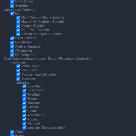
FPV-Racing
Starthilfe
Multicopter (Drohnen)
DJI
Mini / Neo und Flip + Zubehör
Mavic / Air Modelle + Zubehör
Avata + Zubehör
DJI-FPV +Zubehör
Fernsteuerungen +Zubehör
Bilder / Videos
Rechtliches
Andere Hersteller
Allgemeines
DJI Wünsche
Funktionsmodellbau / Autos / Boote / Flugzeuge / Zeppeline
Flugzeuge
Shock-Flyer
Slow-Flyer
Turbinen und E-Impeller
Sonstiges
Multiplex
EasyStar
Easy Glider
TwinStar
Twister
Magister
Gemini
Cularis
Acromaster
FunJet
MicroJet
sonstige "Schaumwaffeln"
Autos
Boote