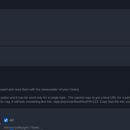
board and read them with the newsreader of your choice.
ption and it can be used only for a single topic. The easiest way to get a feed URL for a parti
nk> tag. It will look something like this: /app.php/smartfeed/feed?tf=123. Copy that link into y
All
n
Neuvorstellungen / News