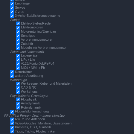
Empfänger
Servos
Gyros
3-Achs-Stabilisierungssysteme
Antrieb
Elektro-Steller/Regler
Elektromotoren
Motorentuning/Eigenbau
Sonstiges
Verbrennungsmotoren
Zubehör
Modelle mit Verbrennungsmotor
Akkus und Ladetechnik
Ladegeräte
LiPo / LiIo
A123/KonionX/LiFePo4
NiCd / NiMh / Pb
Rotorblätter
weitere Ausrüstung
Werkzeuge
Werkzeuge, Kleber und Materialien
CAD & NC
Workshops
Physikalische Grundlagen
Flugphysik
Aerodynamik
Rotordynamik
Flugunfalluntersuchung
FPV (First Person View) - Immersionsflug
Rx/Tx und Antennen
Video-Goggles, Monitore, Basistatonen
Kameras, OSD, Gimballs
Tipps, Tricks, Flugtechniken