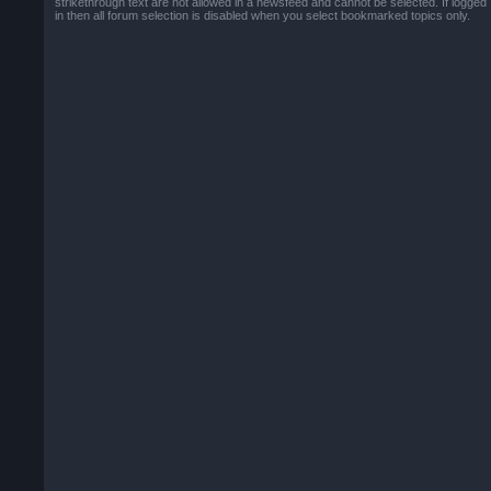
strikethrough text are not allowed in a newsfeed and cannot be selected. If logged
in then all forum selection is disabled when you select bookmarked topics only.