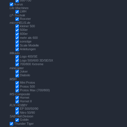
550-700
Ikarus
Lite Machines
LMH
LF-Technik
Roxxter
microHELIS.de
kleiner 500
500er
600er
mehr als 600
sonstige
Scale Modelle
Anleitungen
Mikado
Logo 400/SE
Logo 500/600 3D/SE/SX
700/800 Xxtreme
minicopter
Joker
Diabolo
MSH
Mini Protos
Protos 500
Protos Max (700/800)
MS-Composite
Hornet
Hornet II
RJX HOBBY
EP 500/50/90
Nitro 50/90
SAB Heli Division
Goblin
Thunder Tiger