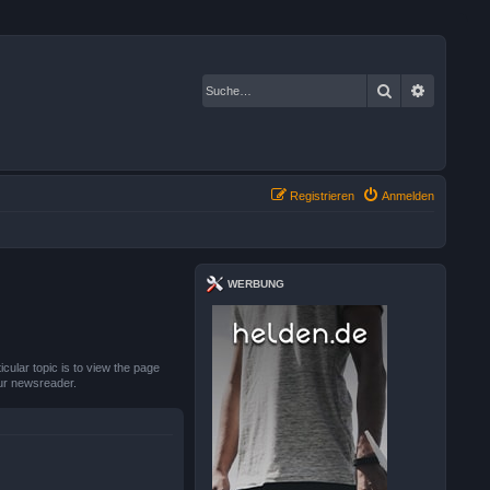
Suche
Erweiter
Registrieren
Anmelden
WERBUNG
cular topic is to view the page
our newsreader.