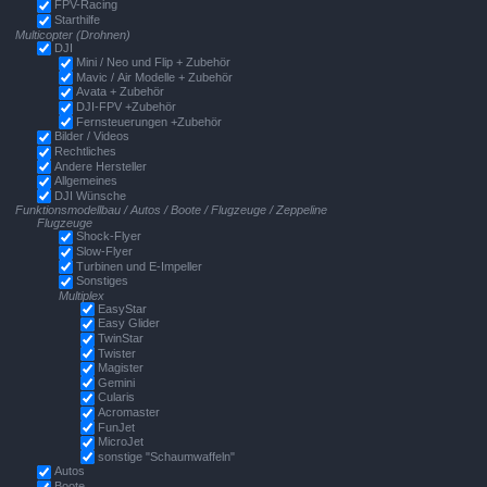
FPV-Racing
Starthilfe
Multicopter (Drohnen)
DJI
Mini / Neo und Flip + Zubehör
Mavic / Air Modelle + Zubehör
Avata + Zubehör
DJI-FPV +Zubehör
Fernsteuerungen +Zubehör
Bilder / Videos
Rechtliches
Andere Hersteller
Allgemeines
DJI Wünsche
Funktionsmodellbau / Autos / Boote / Flugzeuge / Zeppeline
Flugzeuge
Shock-Flyer
Slow-Flyer
Turbinen und E-Impeller
Sonstiges
Multiplex
EasyStar
Easy Glider
TwinStar
Twister
Magister
Gemini
Cularis
Acromaster
FunJet
MicroJet
sonstige "Schaumwaffeln"
Autos
Boote