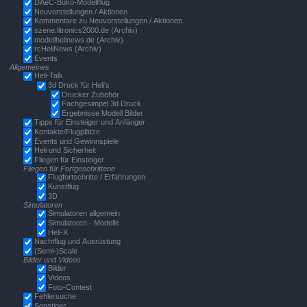
DAeC-Buko-Modellflug
Neuvorstellungen / Aktionen
Kommentare zu Neuvorstellungen / Aktionen
szene.litronics2000.de (Archiv)
modellhelinews.de (Archiv)
rcHeliNews (Archiv)
Events
Allgemeines
Heli-Talk
3d Druck für Heli's
Drucker Zubehör
Fachgesimpel 3d Druck
Ergebnisse Modell Bilder
Tipps für Einsteiger und Anfänger
Kontakte/Flugplätze
Events und Gewinnspiele
Heli und Sicherheit
Fliegen für Einsteiger
Fliegen für Fortgeschrittene
Flugfortschritte / Erfahrungen
Kunstflug
3D
Simulatoren
Simulatoren allgemein
Simulatoren - Modelle
Heli-X
Nachtflug und Ausrüstung
(Semi-)Scale
Bilder und Videos
Bilder
Videos
Foto-Contest
Fehlersuche
Sonstiges