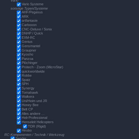
Vario
Vario Systeme
sonstige Typen/Systeme
AHF/Pegasus
ARK
artfantasie
Carbooon
CNC-Deluxe / Sonix
DNHP / Quick
EXM-RC
Genius
Gensmantel
Graupner
Kyosho
Panzoa
Plöchinger
Protech - Zoom (MicroStar)
quickworldwide
Robbe
Spatz
SPH
Synergy
Tomahawk
Walkera
Uni/Heim und JR
Honey Bee
Belt CP
Alles andere …
Heli-Professional
Henseleit Helicopters
TDR (Rigid)
Hirobo
RC-Komponenten / Technik / Werkzeug
Sender