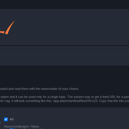
board and read them with the newsreader of your choice.
ption and it can be used only for a single topic. The easiest way to get a feed URL for a parti
nk> tag. It will look something like this: /app.php/smartfeed/feed?tf=123. Copy that link into y
All
n
Neuvorstellungen / News