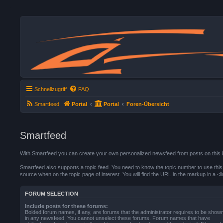
Schnellzugriff
FAQ
Smartfeed
Portal
Portal
Foren-Übersicht
Smartfeed
With Smartfeed you can create your own personalized newsfeed from posts on this 
Smartfeed also supports a topic feed. You need to know the topic number to use this o
source when on the topic page of interest. You will find the URL in the markup in a <li
FORUM SELECTION
Include posts for these forums:
Bolded forum names, if any, are forums that the administrator requires to be show
in any newsfeed. You cannot unselect these forums. Forum names that have