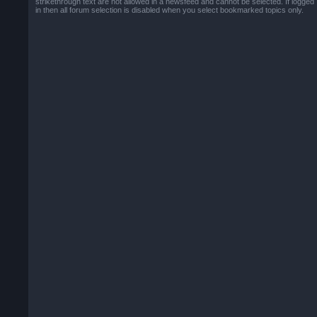
strikethrough text are not allowed in a newsfeed and cannot be selected. If logged
in then all forum selection is disabled when you select bookmarked topics only.