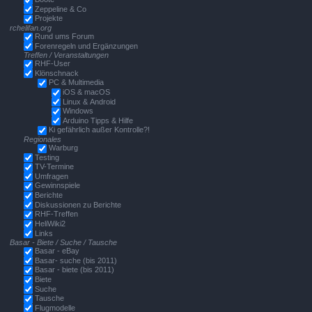
Zeppeline & Co
Projekte
rchelifan.org
Rund ums Forum
Forenregeln und Ergänzungen
Treffen / Veranstaltungen
RHF-User
Klönschnack
PC & Multimedia
iOS & macOS
Linux & Android
Windows
Arduino Tipps & Hilfe
Ki gefährlich außer Kontrolle?!
Regionales
Warburg
Testing
TV-Termine
Umfragen
Gewinnspiele
Berichte
Diskussionen zu Berichte
RHF-Treffen
HeliWiki2
Links
Basar - Biete / Suche / Tausche
Basar - eBay
Basar- suche (bis 2011)
Basar - biete (bis 2011)
Biete
Suche
Tausche
Flugmodelle