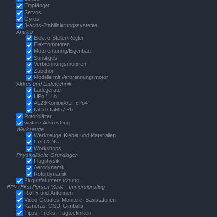
Empfänger
Servos
Gyros
3-Achs-Stabilisierungssysteme
Antrieb
Elektro-Steller/Regler
Elektromotoren
Motorentuning/Eigenbau
Sonstiges
Verbrennungsmotoren
Zubehör
Modelle mit Verbrennungsmotor
Akkus und Ladetechnik
Ladegeräte
LiPo / LiIo
A123/KonionX/LiFePo4
NiCd / NiMh / Pb
Rotorblätter
weitere Ausrüstung
Werkzeuge
Werkzeuge, Kleber und Materialien
CAD & NC
Workshops
Physikalische Grundlagen
Flugphysik
Aerodynamik
Rotordynamik
Flugunfalluntersuchung
FPV (First Person View) - Immersionsflug
Rx/Tx und Antennen
Video-Goggles, Monitore, Basistatonen
Kameras, OSD, Gimballs
Tipps, Tricks, Flugtechniken