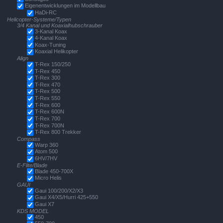
Eigenentwicklungen im Modellbau
HaDi-RC
Helicopter-Systeme/Typen
3/4 Kanal und Koaxialhubschrauber
3-Kanal Koax
4-Kanal Koax
Koax-Tuning
Koaxial Helikopter
Align
T-Rex 150/250
T-Rex 450
T-Rex 300
T-Rex 470
T-Rex 500
T-Rex 550
T-Rex 600
T-Rex 600N
T-Rex 700
T-Rex 700N
T-Rex 800 Trekker
Compass
Warp 360
Atom 500
6HV/7HV
E-Flite/Blade
Blade 450-700X
Micro Helis
GAUI
Gaui 100/200/X2/X3
Gaui X4/X5/Hurri 425+550
Gaui X7
KDS MODEL
450