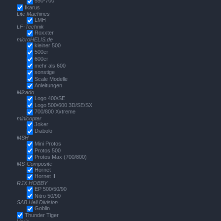
550-700
Ikarus
Lite Machines
LMH
LF-Technik
Roxxter
microHELIS.de
kleiner 500
500er
600er
mehr als 600
sonstige
Scale Modelle
Anleitungen
Mikado
Logo 400/SE
Logo 500/600 3D/SE/SX
700/800 Xxtreme
minicopter
Joker
Diabolo
MSH
Mini Protos
Protos 500
Protos Max (700/800)
MS-Composite
Hornet
Hornet II
RJX HOBBY
EP 500/50/90
Nitro 50/90
SAB Heli Division
Goblin
Thunder Tiger