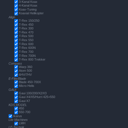
3-Kanal Koax
4-Kanal Koax
Koax-Tuning
Koaxial Helikopter
Align
T-Rex 150/250
T-Rex 450
T-Rex 300
T-Rex 470
T-Rex 500
T-Rex 550
T-Rex 600
T-Rex 600N
T-Rex 700
T-Rex 700N
T-Rex 800 Trekker
Compass
Warp 360
Atom 500
6HV/7HV
E-Flite/Blade
Blade 450-700X
Micro Helis
GAUI
Gaui 100/200/X2/X3
Gaui X4/X5/Hurri 425+550
Gaui X7
KDS MODEL
450
550-700
Ikarus
Lite Machines
LMH
LF-Technik