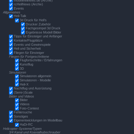
modellhelinews.de (Archiv)
rcHeliNews (Archiv)
Events
Allgemeines
Heli-Talk
3d Druck für Heli's
Drucker Zubehör
Fachgesimpel 3d Druck
Ergebnisse Modell Bilder
Tipps für Einsteiger und Anfänger
Kontakte/Flugplätze
Events und Gewinnspiele
Heli und Sicherheit
Fliegen für Einsteiger
Fliegen für Fortgeschrittene
Flugfortschritte / Erfahrungen
Kunstflug
3D
Simulatoren
Simulatoren allgemein
Simulatoren - Modelle
Heli-X
Nachtflug und Ausrüstung
(Semi-)Scale
Bilder und Videos
Bilder
Videos
Foto-Contest
Fehlersuche
Sonstiges
Eigenentwicklungen im Modellbau
HaDi-RC
Helicopter-Systeme/Typen
3/4 Kanal und Koaxialhubschrauber