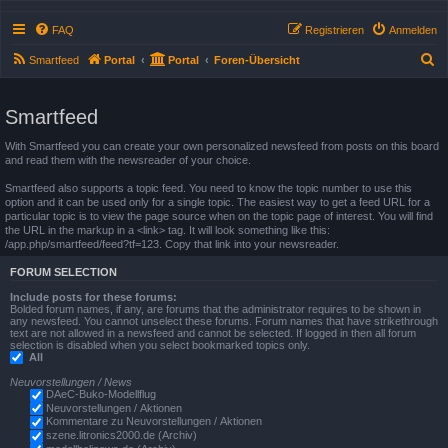
FAQ
Registrieren
Anmelden
S
Smartfeed
Portal
Portal
Foren-Übersicht
u
c
Smartfeed
h
With Smartfeed you can create your own personalized newsfeed from posts on this board
e
and read them with the newsreader of your choice.
Smartfeed also supports a topic feed. You need to know the topic number to use this
option and it can be used only for a single topic. The easiest way to get a feed URL for a
particular topic is to view the page source when on the topic page of interest. You will find
the URL in the markup in a <link> tag. It will look something like this:
/app.php/smartfeed/feed?tf=123. Copy that link into your newsreader.
FORUM SELECTION
Include posts for these forums:
Bolded forum names, if any, are forums that the administrator requires to be shown in
any newsfeed. You cannot unselect these forums. Forum names that have strikethrough
text are not allowed in a newsfeed and cannot be selected. If logged in then all forum
selection is disabled when you select bookmarked topics only.
All
Neuvorstellungen / News
DAeC-Buko-Modellflug
Neuvorstellungen / Aktionen
Kommentare zu Neuvorstellungen / Aktionen
szene.litronics2000.de (Archiv)