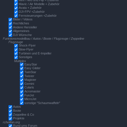
Mini / Neo und Flip + Zubehör
Mavic / Air Modelle + Zubehör
Avata + Zubehör
DJI-FPV +Zubehör
Fernsteuerungen +Zubehör
Bilder / Videos
Rechtliches
Andere Hersteller
Allgemeines
DJI Wünsche
Funktionsmodellbau / Autos / Boote / Flugzeuge / Zeppeline
Flugzeuge
Shock-Flyer
Slow-Flyer
Turbinen und E-Impeller
Sonstiges
Multiplex
EasyStar
Easy Glider
TwinStar
Twister
Magister
Gemini
Cularis
Acromaster
FunJet
MicroJet
sonstige "Schaumwaffeln"
Autos
Boote
Zeppeline & Co
Projekte
rchelifan.org
Rund ums Forum