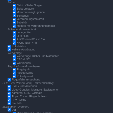
Antrieb
Elektro-Steller/Regler
Elektromotoren
Motorentuning/Eigenbau
Sonstiges
Verbrennungsmotoren
Zubehör
Modelle mit Verbrennungsmotor
Akkus und Ladetechnik
Ladegeräte
LiPo / LiIo
A123/KonionX/LiFePo4
NiCd / NiMh / Pb
Rotorblätter
weitere Ausrüstung
Werkzeuge
Werkzeuge, Kleber und Materialien
CAD & NC
Workshops
Physikalische Grundlagen
Flugphysik
Aerodynamik
Rotordynamik
Flugunfalluntersuchung
FPV (First Person View) - Immersionsflug
Rx/Tx und Antennen
Video-Goggles, Monitore, Basistatonen
Kameras, OSD, Gimballs
Tipps, Tricks, Flugtechniken
FPV-Racing
Starthilfe
Multicopter (Drohnen)
DJI