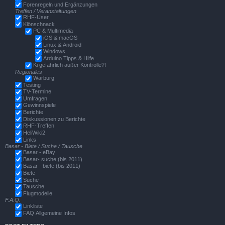
Forenregeln und Ergänzungen
Treffen / Veranstaltungen
RHF-User
Klönschnack
PC & Multimedia
iOS & macOS
Linux & Android
Windows
Arduino Tipps & Hilfe
Ki gefährlich außer Kontrolle?!
Regionales
Warburg
Testing
TV-Termine
Umfragen
Gewinnspiele
Berichte
Diskussionen zu Berichte
RHF-Treffen
HeliWiki2
Links
Basar - Biete / Suche / Tausche
Basar - eBay
Basar- suche (bis 2011)
Basar - biete (bis 2011)
Biete
Suche
Tausche
Flugmodelle
F.A.Q.
Linkliste
FAQ Allgemeine Infos