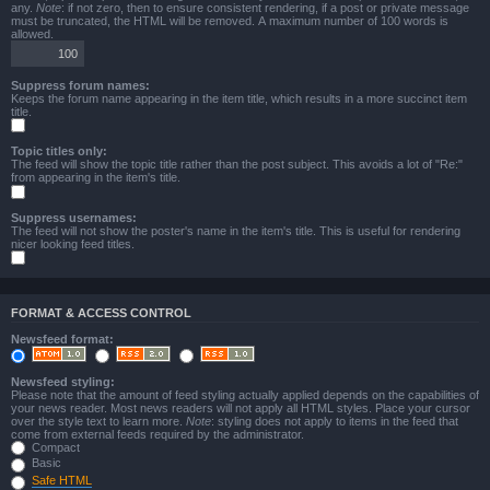
any.
Note
: if not zero, then to ensure consistent rendering, if a post or private message
must be truncated, the HTML will be removed. A maximum number of 100 words is
allowed.
Suppress forum names:
Keeps the forum name appearing in the item title, which results in a more succinct item
title.
Topic titles only:
The feed will show the topic title rather than the post subject. This avoids a lot of "Re:"
from appearing in the item's title.
Suppress usernames:
The feed will not show the poster's name in the item's title. This is useful for rendering
nicer looking feed titles.
FORMAT & ACCESS CONTROL
Newsfeed format:
Newsfeed styling:
Please note that the amount of feed styling actually applied depends on the capabilities of
your news reader. Most news readers will not apply all HTML styles. Place your cursor
over the style text to learn more.
Note
: styling does not apply to items in the feed that
come from external feeds required by the administrator.
Compact
Basic
Safe HTML