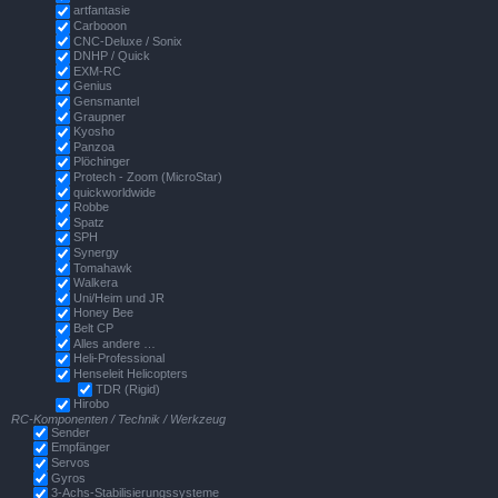
artfantasie
Carbooon
CNC-Deluxe / Sonix
DNHP / Quick
EXM-RC
Genius
Gensmantel
Graupner
Kyosho
Panzoa
Plöchinger
Protech - Zoom (MicroStar)
quickworldwide
Robbe
Spatz
SPH
Synergy
Tomahawk
Walkera
Uni/Heim und JR
Honey Bee
Belt CP
Alles andere …
Heli-Professional
Henseleit Helicopters
TDR (Rigid)
Hirobo
RC-Komponenten / Technik / Werkzeug
Sender
Empfänger
Servos
Gyros
3-Achs-Stabilisierungssysteme