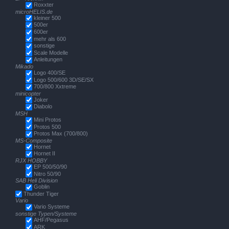
Roxxter
microHELIS.de
kleiner 500
500er
600er
mehr als 600
sonstige
Scale Modelle
Anleitungen
Mikado
Logo 400/SE
Logo 500/600 3D/SE/SX
700/800 Xxtreme
minicopter
Joker
Diabolo
MSH
Mini Protos
Protos 500
Protos Max (700/800)
MS-Composite
Hornet
Hornet II
RJX HOBBY
EP 500/50/90
Nitro 50/90
SAB Heli Division
Goblin
Thunder Tiger
Vario
Vario Systeme
sonstige Typen/Systeme
AHF/Pegasus
ARK