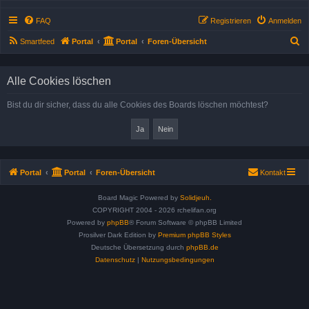
FAQ
Registrieren
Anmelden
S
Smartfeed
Portal
Portal
Foren-Übersicht
u
c
Alle Cookies löschen
h
Bist du dir sicher, dass du alle Cookies des Boards löschen möchtest?
e
Portal
Portal
Foren-Übersicht
Kontakt
Board Magic Powered by
Solidjeuh.
COPYRIGHT 2004 - 2026 rchelifan.org
Powered by
phpBB
® Forum Software © phpBB Limited
Prosilver Dark Edition by
Premium phpBB Styles
Deutsche Übersetzung durch
phpBB.de
Datenschutz
|
Nutzungsbedingungen