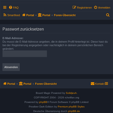
FAQ
Registrieren
Anmelden
S
Smartfeed
Portal
Portal
Foren-Übersicht
u
c
Passwort zurücksetzen
h
E-Mail-Adresse:
e
Du musst die E-Mail-Adresse angeben, die in deinem Profil hinterlegt ist. Diese hast du
bei der Registrierung angegeben oder nachträglich in deinem persönlichen Bereich
geändert.
Portal
Portal
Foren-Übersicht
Kontakt
Board Magic Powered by
Solidjeuh.
COPYRIGHT 2004 - 2026 rchelifan.org
Powered by
phpBB
® Forum Software © phpBB Limited
Prosilver Dark Edition by
Premium phpBB Styles
Deutsche Übersetzung durch
phpBB.de