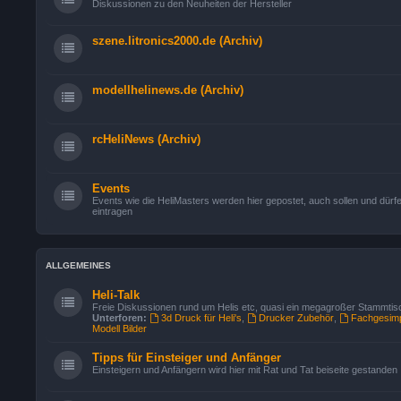
Diskussionen zu den Neuheiten der Hersteller
szene.litronics2000.de (Archiv)
modellhelinews.de (Archiv)
rcHeliNews (Archiv)
Events
Events wie die HeliMasters werden hier gepostet, auch sollen und dürfe
eintragen
ALLGEMEINES
Heli-Talk
Freie Diskussionen rund um Helis etc, quasi ein megagroßer Stammtis
Unterforen:
3d Druck für Heli's
,
Drucker Zubehör
,
Fachgesimp
Modell Bilder
Tipps für Einsteiger und Anfänger
Einsteigern und Anfängern wird hier mit Rat und Tat beiseite gestanden