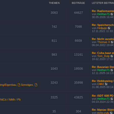
i
THEMEN
BEITRÄGE
LETZTER BEITRA
t
r
a
Re: Radiomaste
3083
44627
g
von
Helifan71
i
30.05.2026 16:44
Re: Speichersc
742
7098
N
von
Helijupp
e
12.11.2021 11:33:
u
e
Re: Nicht ausdr
s
811
6609
von
Thomas X
t
i
06.04.2022 19:44
e
r
B
Re: Cuba baut 
983
13161
e
von
Tom_Duly
i
16.02.2020 17:11
t
r
Re: Bavarian D
a
1043
19506
von
Helifan71
g
12.11.2025 16:13
Re: Hobbywing
3243
35998
N
von
Olli82
ing/Eigenbau
,
Sonstiges
,
i
e
31.08.2025 00:14
u
e
Re: ISDT 608 PD
s
3325
43825
von
Helifan71
t
NiCd / NiMh / Pb
i
04.03.2024 22:39
e
r
B
Re: Maniac Blätt
35
304
e
von
echo.zulu