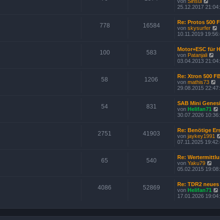
N
von
Sinsui
g
t
i
e
25.12.2017 21:04
e
t
u
r
r
e
B
Re: Protos 500 
a
s
778
16584
e
von
skysurfer
g
t
i
10.11.2019 19:56
e
t
r
r
B
Motor+ESC für Ho
a
100
583
e
N
von
Patanjali
g
t
i
e
03.04.2013 21:04
t
u
r
r
e
Re: Xtron 500 F
a
s
58
1206
von
mathis73
g
t
i
e
29.08.2015 22:47
e
t
u
r
r
e
B
SAB Mini Genes
s
54
831
e
von
Helifan71
t
i
30.07.2026 10:36
e
t
r
r
B
Re: Benötige Er
a
2751
41903
e
von
jaykey1991
g
i
07.11.2025 19:42
t
r
Re: Wertermittlu
a
65
540
N
von
Yaku79
g
i
e
05.02.2015 19:08
u
e
Re: TDR2 neues
s
4086
52869
von
Helifan71
t
17.01.2026 19:04
e
r
B
e