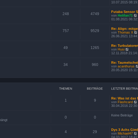
i
10.07.2015 08:19
t
r
a
Futaba Sensor 
248
4749
g
von
Helifan71
t
i
01.08.2021 06:32
r
Re: Align: mitge
757
9529
von
Thomas X
i
26.06.2021 13:44
t
r
Re: Turbulatore
49
1265
N
von
Husi
i
e
12.11.2018 21:14
u
e
Re: Taumelsche
s
34
960
von
acanthurus
t
20.05.2020 15:11
e
r
B
e
i
THEMEN
BEITRÄGE
LETZTER BEITRA
t
r
a
Re: Was ist das 
1
9
g
von
Flashcard
30.04.2016 22:30
Keine Beiträge
0
0
hängt
Dys 3 Achs Gim
4
29
von
Michael47
04.03.2017 18:41