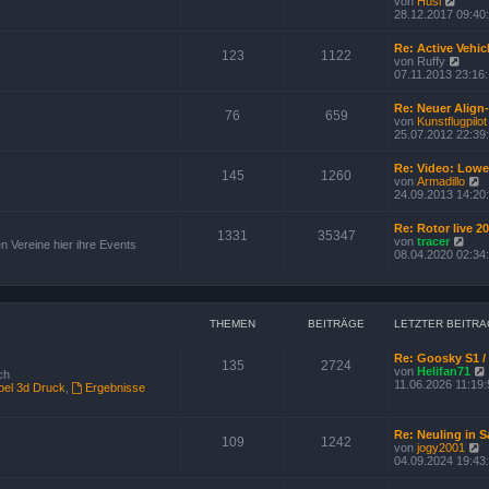
von
Husi
t
e
28.12.2017 09:40
e
u
r
e
B
Re: Active Vehic
s
123
1122
e
N
von
Ruffy
t
i
e
07.11.2013 23:16
e
t
u
r
r
e
B
Re: Neuer Align-
a
s
76
659
e
von
Kunstflugpilot
g
t
i
25.07.2012 22:39
e
t
r
r
B
Re: Video: Low
a
145
1260
e
von
Armadillo
g
i
e
24.09.2013 14:20
t
u
r
e
Re: Rotor live 2
a
s
1331
35347
N
von
tracer
g
n Vereine hier ihre Events
t
e
08.04.2020 02:34
e
u
r
e
B
s
e
t
i
e
THEMEN
BEITRÄGE
LETZTER BEITRA
t
r
r
B
a
Re: Goosky S1 / 
e
g
135
2724
von
Helifan71
i
ch
11.06.2026 11:19:
t
el 3d Druck
,
Ergebnisse
r
a
g
Re: Neuling in 
109
1242
von
jogy2001
e
04.09.2024 19:43
u
e