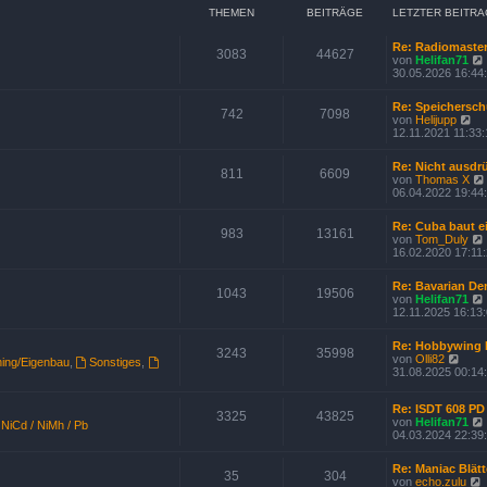
i
THEMEN
BEITRÄGE
LETZTER BEITRA
t
r
a
Re: Radiomaste
3083
44627
g
von
Helifan71
i
30.05.2026 16:44
Re: Speichersc
742
7098
N
von
Helijupp
e
12.11.2021 11:33:
u
e
Re: Nicht ausdr
s
811
6609
von
Thomas X
t
i
06.04.2022 19:44
e
r
B
Re: Cuba baut 
983
13161
e
von
Tom_Duly
i
16.02.2020 17:11
t
r
Re: Bavarian D
a
1043
19506
von
Helifan71
g
12.11.2025 16:13
Re: Hobbywing
3243
35998
N
von
Olli82
ing/Eigenbau
,
Sonstiges
,
i
e
31.08.2025 00:14
u
e
Re: ISDT 608 PD
s
3325
43825
von
Helifan71
t
NiCd / NiMh / Pb
i
04.03.2024 22:39
e
r
B
Re: Maniac Blätt
35
304
e
von
echo.zulu