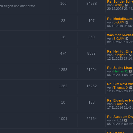
Re: Sonder Schw
s
166
84978
i
N
von
Gerry_
 fliegen und oder erste
t
e
20.12.2025 23:44
e
u
r
e
B
Re: Modellbaum
s
23
107
e
N
von
BIGJIM
t
i
e
06.11.2019 03:06
e
t
u
r
r
e
B
a
Was man >>Wiss
s
18
350
e
N
g
von
BIGJIM
t
i
e
02.05.2025 18:22
e
t
u
r
r
e
B
a
Re: Heli für Eins
s
474
8539
e
g
von
Rüdiger K
t
i
12.11.2023 17:14
e
t
r
r
B
Re: Suche Liste
a
1253
21294
e
von
Helifan71
g
t
i
06.06.2021 08:25
t
r
Re: Sim Next w
a
1262
15252
von
Thomas X
g
i
12.12.2022 20:13
t
Re: Eigenbau Na
10
133
N
von
BOcnc
i
e
17.11.2014 11:45:
u
e
Re: Aus dem Dr
s
1001
22764
N
von
Fritz11
t
e
05.09.2025 00:46
e
u
r
e
B
Re: Harrier