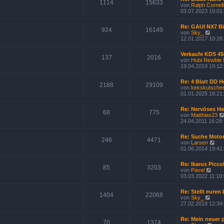
s
1114
15633
von
Ralph Cornell
g
t
i
03.07.2023 19:01
e
r
B
Re: GAUI NX7 Bi
924
16149
e
N
von
Sky_
i
e
12.01.2017 10:26
t
u
r
e
Verkaufe KDS 45
a
s
137
2016
von
Hubi Newbie
g
t
19.04.2019 19:12
e
r
B
Re: 4 Blatt DD H
2188
29109
e
von
kekskutsche
i
01.01.2025 18:21
t
r
Re: Nervöses H
a
68
775
von
Matthias23
g
24.04.2011 16:28
Re: Suche Motorr
246
4471
N
von
Larsen
e
01.06.2014 19:41
u
e
Re: Ikarus Picco
s
85
3203
N
von
Pavel
t
e
03.03.2022 11:10
e
u
r
e
B
Re: Stellt euren
s
1404
22068
e
N
von
Sky_
t
i
e
27.02.2019 12:34
e
t
u
r
r
e
B
Re: Mein neuer
a
s
70
1374
e