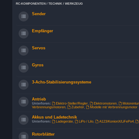
RC-KOMPONENTEN / TECHNIK / WERKZEUG
Sender
Empfänger
Servos
Gyros
3-Achs-Stabilisierungssysteme
Antrieb
Unterforen:
Elektro-Steller/Regler
,
Elektromotoren
,
Motorentun
Verbrennungsmotoren
,
Zubehör
,
Modelle mit Verbrennungsmotor
Akkus und Ladetechnik
Unterforen:
Ladegeräte
,
LiPo / LiIo
,
A123/KonionX/LiFePo4
,
Rotorblätter