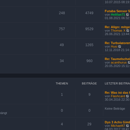
i
10.07.2015 08:19
t
r
a
Futaba Sensor 
248
4749
g
von
Helifan71
t
i
01.08.2021 06:32
r
Re: Align: mitge
757
9529
von
Thomas X
i
26.06.2021 13:44
t
r
Re: Turbulatore
49
1265
N
von
Husi
i
e
12.11.2018 21:14
u
e
Re: Taumelsche
s
34
960
von
acanthurus
t
20.05.2020 15:11
e
r
B
e
i
THEMEN
BEITRÄGE
LETZTER BEITRA
t
r
a
Re: Was ist das 
1
9
g
von
Flashcard
30.04.2016 22:30
Keine Beiträge
0
0
hängt
Dys 3 Achs Gim
4
29
von
Michael47
04.03.2017 18:41