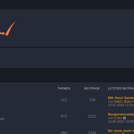
THEMEN
BEITRÄGE
LETZTER BEITRA
EM: Henri Sande
112
136
von
DAeC-Buko-Mo
19.07.2024 12:25
Restpostenverka
972
1512
N
von
Crizz
nen
e
16.06.2022 13:08
u
e
Re: moin moin 
s
359
7434
N