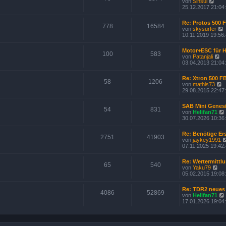
N
von
Sinsui
g
t
i
e
25.12.2017 21:04
e
t
u
r
r
e
B
Re: Protos 500 
a
s
778
16584
e
von
skysurfer
g
t
i
10.11.2019 19:56
e
t
r
r
B
Motor+ESC für Ho
a
100
583
e
N
von
Patanjali
g
t
i
e
03.04.2013 21:04
t
u
r
r
e
Re: Xtron 500 F
a
s
58
1206
von
mathis73
g
t
i
e
29.08.2015 22:47
e
t
u
r
r
e
B
SAB Mini Genes
s
54
831
e
von
Helifan71
t
i
30.07.2026 10:36
e
t
r
r
B
Re: Benötige Er
a
2751
41903
e
von
jaykey1991
g
i
07.11.2025 19:42
t
r
Re: Wertermittlu
a
65
540
N
von
Yaku79
g
i
e
05.02.2015 19:08
u
e
Re: TDR2 neues
s
4086
52869
von
Helifan71
t
17.01.2026 19:04
e
r
B
e