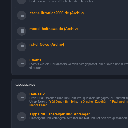
Diskussionen zu den Neuheiten der Hersteller
szene.litronics2000.de (Archiv)
modellhelinews.de (Archiv)
rcHeliNews (Archiv)
Events
Events wie die HeliMasters werden hier gepostet, auch sollen und dürfe
eintragen
ALLGEMEINES
Heli-Talk
Freie Diskussionen rund um Helis etc, quasi ein megagroßer Stammtis
Unterforen:
3d Druck für Heli's
,
Drucker Zubehör
,
Fachgesimp
Modell Bilder
Tipps für Einsteiger und Anfänger
Einsteigern und Anfängern wird hier mit Rat und Tat beiseite gestanden