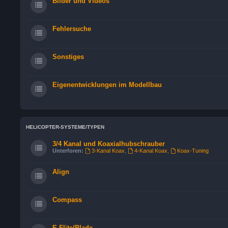
Bilder und Videos
Fehlersuche
Sonstiges
Eigenentwicklungen im Modellbau
HELICOPTER-SYSTEME/TYPEN
3/4 Kanal und Koaxialhubschrauber
Unterforen:
3-Kanal Koax
,
4-Kanal Koax
,
Koax-Tuning
Align
Compass
E-Flite/Blade