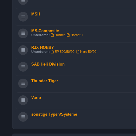
MSH
MS-Composite
Unterforen:
Hornet
,
Hornet II
RJX HOBBY
Unterforen:
EP 500/50/90
,
Nitro 50/90
SAB Heli Division
Thunder Tiger
Vario
sonstige Typen/Systeme