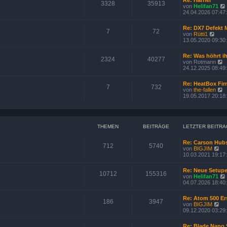
s
3328
35913
e
von
Helifan71
t
i
24.04.2026 07:47
e
t
r
r
B
Re: DX7 Defekt 
a
7
72
e
N
von
Rütti1
g
i
e
13.05.2020 09:30
t
u
r
e
Re: Was höhrt i
a
s
2324
40277
von
Rotmann
g
t
i
e
24.12.2025 08:49
e
u
r
e
B
Re: HeatBox Fi
s
7
732
e
von
the-fallen
t
i
e
19.05.2017 20:18
e
t
u
r
r
e
B
a
s
e
g
t
i
e
THEMEN
BEITRÄGE
LETZTER BEITRA
t
r
r
B
a
Re: Carson Hub
e
712
5740
g
N
von
BIGJIM
i
e
10.03.2021 19:17
t
u
r
e
a
Re: Neue Setupe
s
10712
155316
g
von
Helifan71
t
04.07.2026 18:40
e
r
B
Re: Atom 500 Ers
186
3947
e
N
von
BIGJIM
i
e
09.12.2020 03:29
t
u
r
e
Re: Blade Nano 
a