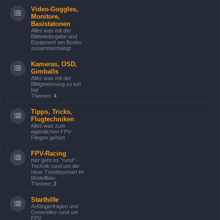
Video-Goggles,
Monitore,
Basistatonen
Alles was mit der
Bildwiedergabe und
Equipment am Boden
zusammenhängt
Kameras, OSD,
Gimballs
Alles was mit der
Bildgewinnung zu tun
hat
Themen:
4
Tipps, Tricks,
Flugtechniken
Alles was zum
eigentlichen FPV-
Fliegen gehört
FPV-Racing
hier geht es "rund" -
Technik rund um die
neue Trendsportart im
Modellbau
Themen:
2
Starthilfe
Anfängerfragen und
Generelles rund um
FPV