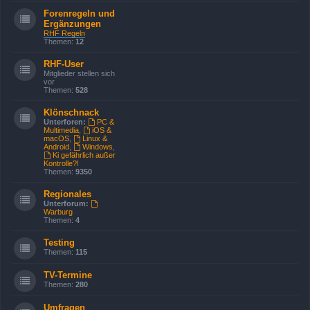
Forenregeln und
Ergänzungen
RHF Regeln
Themen:
12
RHF-User
Mitglieder stellen sich
vor
Themen:
528
Klönschnack
Unterforen:
PC &
Multimedia
,
iOS &
macOS
,
Linux &
Android
,
Windows
,
Ki gefährlich außer
Kontrolle?!
Themen:
9350
Regionales
Unterforum:
Warburg
Themen:
4
Testing
Themen:
115
TV-Termine
Themen:
280
Umfragen