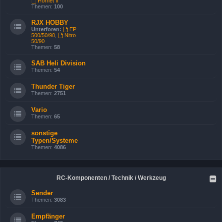
Hornet II
Themen:
100
RJX HOBBY
Unterforen:
EP
500/50/90
,
Nitro
50/90
Themen:
58
SAB Heli Division
Themen:
54
Thunder Tiger
Themen:
2751
Vario
Themen:
65
sonstige
Typen/Systeme
Themen:
4086
RC-Komponenten / Technik / Werkzeug
Sender
Themen:
3083
Empfänger