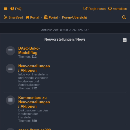
FAQ
Registrieren
Anmelden
S
Smartfeed
Portal
Portal
Foren-Übersicht
u
Aktuelle Zeit: 09.08.2026 00:50:37
c
h
Neuvorstellungen / News
e
DAeC-Buko-
Modellflug
Themen:
112
Neuvorstellungen
/ Aktionen
Infos von Herstellern
und Handel zu neuen
Produkten und
Sonderaktionen
Themen:
972
Kommentare zu
Neuvorstellungen
/ Aktionen
Diskussionen zu den
Neuheiten der
Hersteller
Themen:
359