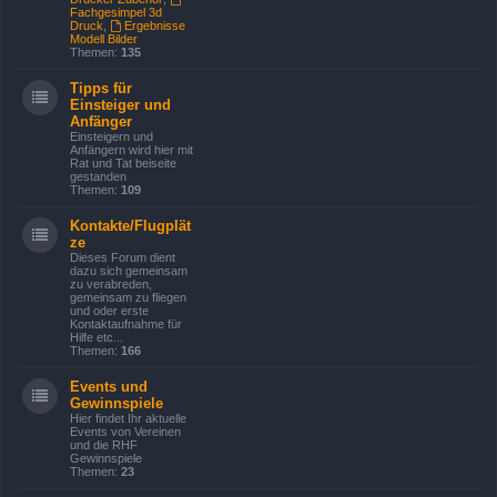
Fachgesimpel 3d
Druck
,
Ergebnisse
Modell Bilder
Themen:
135
Tipps für
Einsteiger und
Anfänger
Einsteigern und
Anfängern wird hier mit
Rat und Tat beiseite
gestanden
Themen:
109
Kontakte/Flugplät
ze
Dieses Forum dient
dazu sich gemeinsam
zu verabreden,
gemeinsam zu fliegen
und oder erste
Kontaktaufnahme für
Hilfe etc...
Themen:
166
Events und
Gewinnspiele
Hier findet Ihr aktuelle
Events von Vereinen
und die RHF
Gewinnspiele
Themen:
23