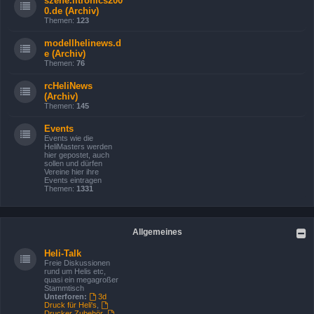
szene.litronics200
0.de (Archiv)
Themen:
123
modellhelinews.d
e (Archiv)
Themen:
76
rcHeliNews
(Archiv)
Themen:
145
Events
Events wie die
HeliMasters werden
hier gepostet, auch
sollen und dürfen
Vereine hier ihre
Events eintragen
Themen:
1331
Allgemeines
Heli-Talk
Freie Diskussionen
rund um Helis etc,
quasi ein megagroßer
Stammtisch
Unterforen:
3d
Druck für Heli's
,
Drucker Zubehör
,