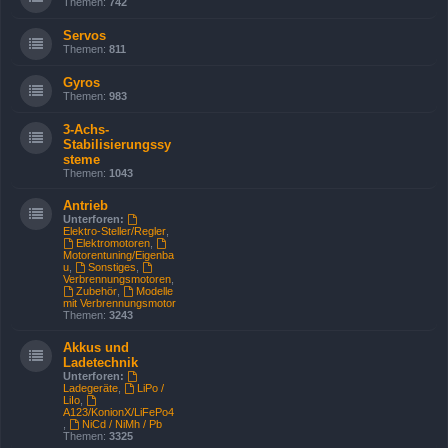
Themen:
742
Servos
Themen:
811
Gyros
Themen:
983
3-Achs-
Stabilisierungssy
steme
Themen:
1043
Antrieb
Unterforen:
Elektro-Steller/Regler
,
Elektromotoren
,
Motorentuning/Eigenba
u
,
Sonstiges
,
Verbrennungsmotoren
,
Zubehör
,
Modelle
mit Verbrennungsmotor
Themen:
3243
Akkus und
Ladetechnik
Unterforen:
Ladegeräte
,
LiPo /
LiIo
,
A123/KonionX/LiFePo4
,
NiCd / NiMh / Pb
Themen:
3325