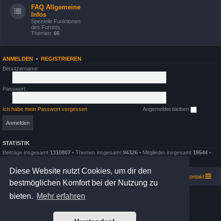
FAQ Allgemeine
Infos
Spezielle Funktionen
des Forums
Themen:
66
ANMELDEN
•
REGISTRIEREN
Benutzername:
Passwort:
Ich habe mein Passwort vergessen
Angemeldet bleiben
STATISTIK
Beiträge insgesamt
1310807
• Themen insgesamt
94326
• Mitglieder insgesamt
19544
•
Unser neuestes Mitglied:
mobone
• Bilder insgesamt
22064
Diese Website nutzt Cookies, um dir den
Portal
Portal
Foren-Übersicht
Kontakt
bestmöglichen Komfort bei der Nutzung zu
Board Magic Powered by
Solidjeuh.
bieten.
Mehr erfahren
COPYRIGHT 2004 - 2026 rchelifan.org
Powered by
phpBB
® Forum Software © phpBB Limited