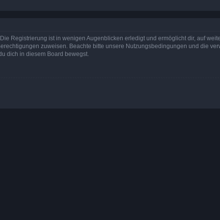
ie Registrierung ist in wenigen Augenblicken erledigt und ermöglicht dir, auf weit
he Berechtigungen zuweisen. Beachte bitte unsere Nutzungsbedingungen und die v
n du dich in diesem Board bewegst.