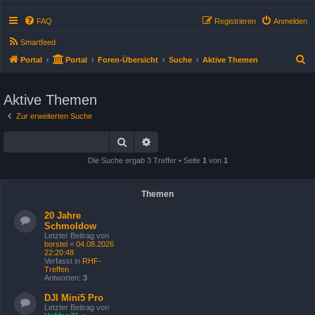
FAQ
Registrieren
Anmelden
Smartfeed
S
Portal
Portal
Foren-Übersicht
Suche
Aktive Themen
u
c
Aktive Themen
h
Zur erweiterten Suche
e
Suche
Erweiterte Suche
Die Suche ergab 3 Treffer • Seite
1
von
1
Themen
20 Jahre
Schmoldow
Letzter Beitrag von
borstel
«
04.08.2026
22:20:48
Verfasst in
RHF-
Treffen
Antworten:
3
DJI Mini5 Pro
Letzter Beitrag von