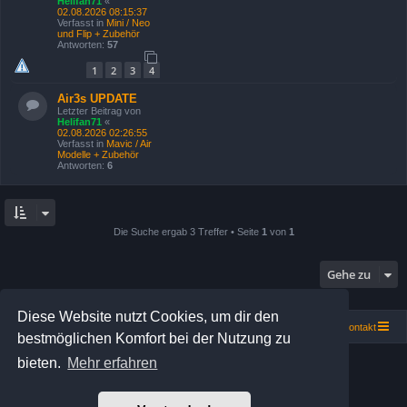
Helifan71
«
02.08.2026 08:15:37
Verfasst in
Mini / Neo
und Flip + Zubehör
Antworten:
57
1
2
3
4
Air3s UPDATE
Letzter Beitrag von
Helifan71
«
02.08.2026 02:26:55
Verfasst in
Mavic / Air
Modelle + Zubehör
Antworten:
6
Die Suche ergab 3 Treffer • Seite
1
von
1
Gehe zu
Diese Website nutzt Cookies, um dir den
Portal
Portal
Foren-Übersicht
Kontakt
bestmöglichen Komfort bei der Nutzung zu
Board Magic Powered by
Solidjeuh.
bieten.
Mehr erfahren
COPYRIGHT 2004 - 2026 rchelifan.org
Powered by
phpBB
® Forum Software © phpBB Limited