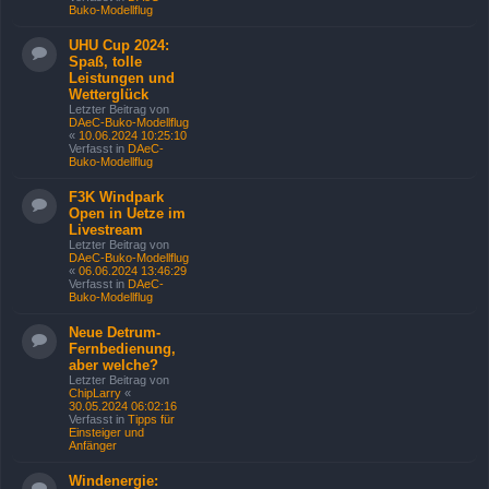
Buko-Modellflug
UHU Cup 2024:
Spaß, tolle
Leistungen und
Wetterglück
Letzter Beitrag von
DAeC-Buko-Modellflug
«
10.06.2024 10:25:10
Verfasst in
DAeC-
Buko-Modellflug
F3K Windpark
Open in Uetze im
Livestream
Letzter Beitrag von
DAeC-Buko-Modellflug
«
06.06.2024 13:46:29
Verfasst in
DAeC-
Buko-Modellflug
Neue Detrum-
Fernbedienung,
aber welche?
Letzter Beitrag von
ChipLarry
«
30.05.2024 06:02:16
Verfasst in
Tipps für
Einsteiger und
Anfänger
Windenergie: