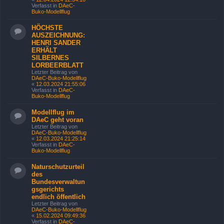
Verfasst in
DAeC-
Buko-Modellflug
HÖCHSTE
AUSZEICHNUNG:
HENRI SANDER
ERHÄLT
SILBERNES
LORBEERBLATT
Letzter Beitrag von
DAeC-Buko-Modellflug
«
12.03.2024 21:55:06
Verfasst in
DAeC-
Buko-Modellflug
Modellflug im
DAeC geht voran
Letzter Beitrag von
DAeC-Buko-Modellflug
«
12.03.2024 21:25:14
Verfasst in
DAeC-
Buko-Modellflug
Naturschutzurteil
des
Bundesverwaltun
gsgerichts
endlich öffentlich
Letzter Beitrag von
DAeC-Buko-Modellflug
«
15.02.2024 09:49:36
Verfasst in
DAeC-