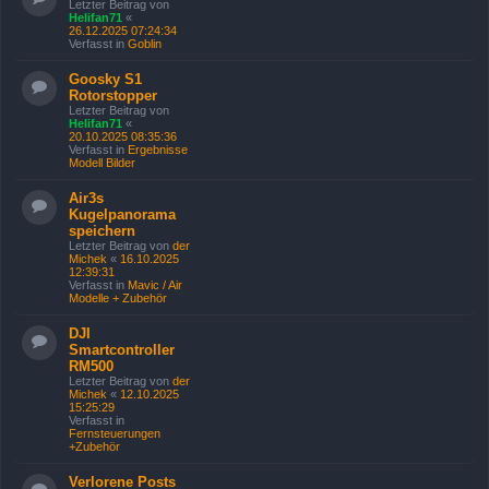
Letzter Beitrag von
Helifan71
«
26.12.2025 07:24:34
Verfasst in
Goblin
Goosky S1
Rotorstopper
Letzter Beitrag von
Helifan71
«
20.10.2025 08:35:36
Verfasst in
Ergebnisse
Modell Bilder
Air3s
Kugelpanorama
speichern
Letzter Beitrag von
der
Michek
«
16.10.2025
12:39:31
Verfasst in
Mavic / Air
Modelle + Zubehör
DJI
Smartcontroller
RM500
Letzter Beitrag von
der
Michek
«
12.10.2025
15:25:29
Verfasst in
Fernsteuerungen
+Zubehör
Verlorene Posts