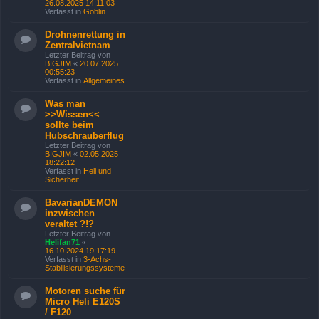
26.08.2025 14:11:03
Verfasst in
Goblin
Drohnenrettung in
Zentralvietnam
Letzter Beitrag von
BIGJIM
«
20.07.2025
00:55:23
Verfasst in
Allgemeines
Was man
>>Wissen<<
sollte beim
Hubschrauberflug
Letzter Beitrag von
BIGJIM
«
02.05.2025
18:22:12
Verfasst in
Heli und
Sicherheit
BavarianDEMON
inzwischen
veraltet ?!?
Letzter Beitrag von
Helifan71
«
16.10.2024 19:17:19
Verfasst in
3-Achs-
Stabilisierungssysteme
Motoren suche für
Micro Heli E120S
/ F120