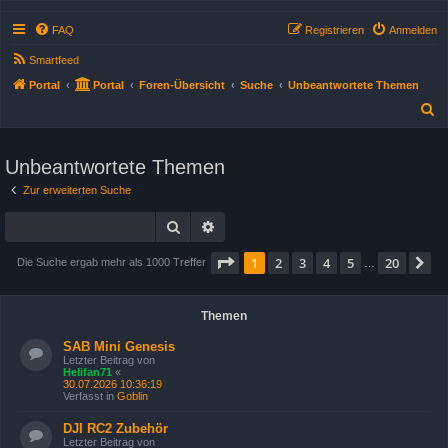
FAQ
Registrieren
Anmelden
Smartfeed
Portal
Portal
Foren-Übersicht
Suche
Unbeantwortete Themen
S
u
c
Unbeantwortete Themen
h
Zur erweiterten Suche
e
Suche
Erweiterte Suche
Seite
1
von
20
1
2
3
4
5
20
N
Die Suche ergab mehr als 1000 Treffer
…
Themen
SAB Mini Genesis
Letzter Beitrag von
Helifan71
«
30.07.2026 10:36:19
Verfasst in
Goblin
DJI RC2 Zubehör
Letzter Beitrag von