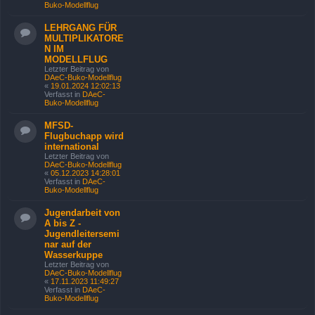
Buko-Modellflug
LEHRGANG FÜR
MULTIPLIKATORE
N IM
MODELLFLUG
Letzter Beitrag von
DAeC-Buko-Modellflug
«
19.01.2024 12:02:13
Verfasst in
DAeC-
Buko-Modellflug
MFSD-
Flugbuchapp wird
international
Letzter Beitrag von
DAeC-Buko-Modellflug
«
05.12.2023 14:28:01
Verfasst in
DAeC-
Buko-Modellflug
Jugendarbeit von
A bis Z -
Jugendleitersemi
nar auf der
Wasserkuppe
Letzter Beitrag von
DAeC-Buko-Modellflug
«
17.11.2023 11:49:27
Verfasst in
DAeC-
Buko-Modellflug