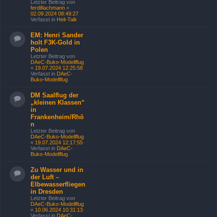
Letzter Beitrag von
ferdiflachmann
«
02.09.2024 08:49:27
Verfasst in
Heli-Talk
EM: Henri Sander
holt F3K-Gold in
Polen
Letzter Beitrag von
DAeC-Buko-Modellflug
«
19.07.2024 12:25:58
Verfasst in
DAeC-
Buko-Modellflug
DM Saalflug der
„kleinen Klassen“
in
Frankenheim/Rhö
n
Letzter Beitrag von
DAeC-Buko-Modellflug
«
19.07.2024 12:17:55
Verfasst in
DAeC-
Buko-Modellflug
Zu Wasser und in
der Luft –
Elbewasserfliegen
in Dresden
Letzter Beitrag von
DAeC-Buko-Modellflug
«
10.06.2024 10:31:13
Verfasst in
DAeC-