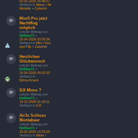
02.05.2026 16:48:07
Verfasst in
Mavic / Air
Modelle + Zubehör
Mini5 Pro jetzt
Nachtflug
möglich
Letzter Beitrag von
Helifan71
«
25.04.2026 20:00:36
Verfasst in
Mini / Neo
und Flip + Zubehör
Herzlichen
Glückwunsch
Letzter Beitrag von
Helifan71
«
24.04.2026 09:02:53
Verfasst in
Klönschnack
DJI Mimo ?
Letzter Beitrag von
Helifan71
«
19.02.2026 01:29:11
Verfasst in
DJI
Air3s Schloss
Montabaur
Letzter Beitrag von
Helifan71
«
15.02.2026 14:33:29
Verfasst in
Bilder /