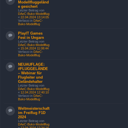
Modellfluggeländ
e gesichert
Letzter Beitrag von
DAeC-Buko-Modellflug
«
22.04.2024 13:14:05
Verfasst in
DAeC-
Buko-Modellflug
PlayIT Games
Fest in Ungarn
Letzter Beitrag von
DAeC-Buko-Modellflug
«
15.04.2024 11:08:44
Verfasst in
DAeC-
Buko-Modellflug
NEUAUFLAGE:
#FLUGGELÄNDE
– Webinar für
Flugleiter und
Geländehalter
Letzter Beitrag von
DAeC-Buko-Modellflug
«
12.04.2024 12:40:10
Verfasst in
DAeC-
Buko-Modellflug
Weltmeisterschaft
im Freiflug F1D
2024
Letzter Beitrag von
DAeC-Buko-Modellflug
«
12.04.2024 12:34:16