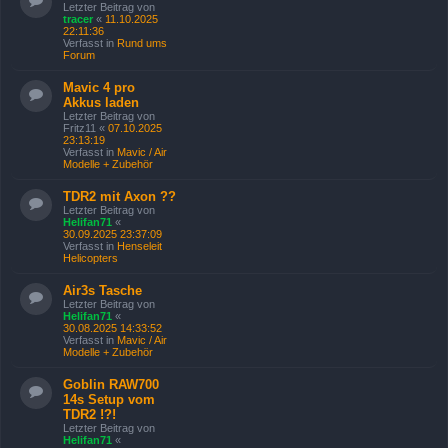
Letzter Beitrag von
tracer
«
11.10.2025
22:11:36
Verfasst in
Rund ums
Forum
Mavic 4 pro
Akkus laden
Letzter Beitrag von
Fritz11
«
07.10.2025
23:13:19
Verfasst in
Mavic / Air
Modelle + Zubehör
TDR2 mit Axon ??
Letzter Beitrag von
Helifan71
«
30.09.2025 23:37:09
Verfasst in
Henseleit
Helicopters
Air3s Tasche
Letzter Beitrag von
Helifan71
«
30.08.2025 14:33:52
Verfasst in
Mavic / Air
Modelle + Zubehör
Goblin RAW700
14s Setup vom
TDR2 !?!
Letzter Beitrag von
Helifan71
«