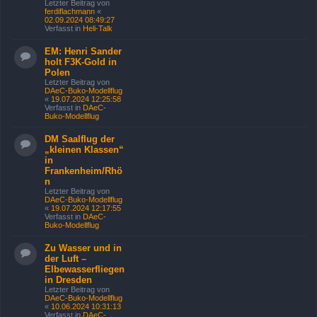
Letzter Beitrag von
ferdiflachmann
«
02.09.2024 08:49:27
Verfasst in
Heli-Talk
EM: Henri Sander
holt F3K-Gold in
Polen
Letzter Beitrag von
DAeC-Buko-Modellflug
«
19.07.2024 12:25:58
Verfasst in
DAeC-
Buko-Modellflug
DM Saalflug der
„kleinen Klassen“
in
Frankenheim/Rhö
n
Letzter Beitrag von
DAeC-Buko-Modellflug
«
19.07.2024 12:17:55
Verfasst in
DAeC-
Buko-Modellflug
Zu Wasser und in
der Luft –
Elbewasserfliegen
in Dresden
Letzter Beitrag von
DAeC-Buko-Modellflug
«
10.06.2024 10:31:13
Verfasst in
DAeC-