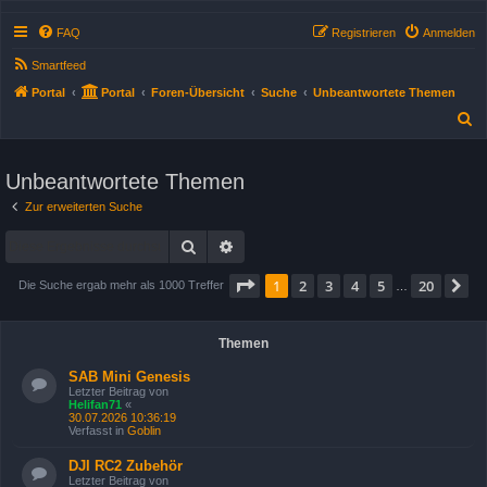
FAQ
Registrieren
Anmelden
Smartfeed
Portal
Portal
Foren-Übersicht
Suche
Unbeantwortete Themen
S
u
c
Unbeantwortete Themen
h
Zur erweiterten Suche
e
Suche
Erweiterte Suche
Seite
1
von
20
1
2
3
4
5
20
N
Die Suche ergab mehr als 1000 Treffer
…
Themen
SAB Mini Genesis
Letzter Beitrag von
Helifan71
«
30.07.2026 10:36:19
Verfasst in
Goblin
DJI RC2 Zubehör
Letzter Beitrag von