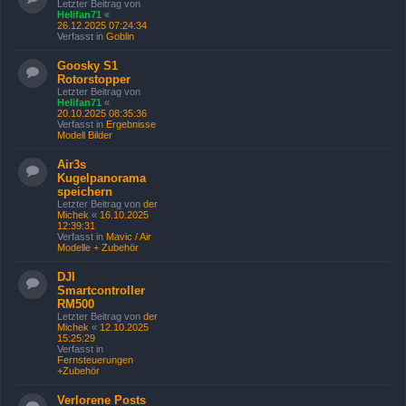
Letzter Beitrag von
Helifan71
«
26.12.2025 07:24:34
Verfasst in
Goblin
Goosky S1
Rotorstopper
Letzter Beitrag von
Helifan71
«
20.10.2025 08:35:36
Verfasst in
Ergebnisse
Modell Bilder
Air3s
Kugelpanorama
speichern
Letzter Beitrag von
der
Michek
«
16.10.2025
12:39:31
Verfasst in
Mavic / Air
Modelle + Zubehör
DJI
Smartcontroller
RM500
Letzter Beitrag von
der
Michek
«
12.10.2025
15:25:29
Verfasst in
Fernsteuerungen
+Zubehör
Verlorene Posts