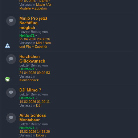
02.05.2026 16:48:07
Verfasst in
Mavic / Air
Modelle + Zubehör
Mini5 Pro jetzt
Nachtflug
möglich
Letzter Beitrag von
Helifan71
«
25.04.2026 20:00:36
Verfasst in
Mini / Neo
und Flip + Zubehör
Herzlichen
Glückwunsch
Letzter Beitrag von
Helifan71
«
24.04.2026 09:02:53
Verfasst in
Klönschnack
DJI Mimo ?
Letzter Beitrag von
Helifan71
«
19.02.2026 01:29:11
Verfasst in
DJI
Air3s Schloss
Montabaur
Letzter Beitrag von
Helifan71
«
15.02.2026 14:33:29
Verfasst in
Bilder /