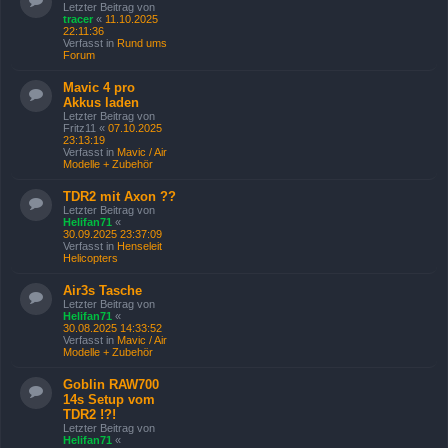
Letzter Beitrag von
tracer
«
11.10.2025
22:11:36
Verfasst in
Rund ums
Forum
Mavic 4 pro
Akkus laden
Letzter Beitrag von
Fritz11
«
07.10.2025
23:13:19
Verfasst in
Mavic / Air
Modelle + Zubehör
TDR2 mit Axon ??
Letzter Beitrag von
Helifan71
«
30.09.2025 23:37:09
Verfasst in
Henseleit
Helicopters
Air3s Tasche
Letzter Beitrag von
Helifan71
«
30.08.2025 14:33:52
Verfasst in
Mavic / Air
Modelle + Zubehör
Goblin RAW700
14s Setup vom
TDR2 !?!
Letzter Beitrag von
Helifan71
«