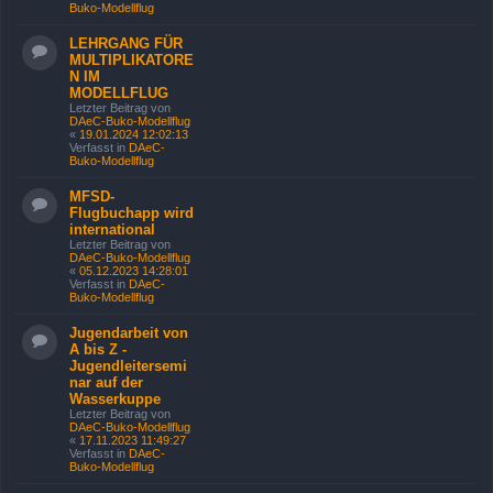
Buko-Modellflug
LEHRGANG FÜR
MULTIPLIKATORE
N IM
MODELLFLUG
Letzter Beitrag von
DAeC-Buko-Modellflug
«
19.01.2024 12:02:13
Verfasst in
DAeC-
Buko-Modellflug
MFSD-
Flugbuchapp wird
international
Letzter Beitrag von
DAeC-Buko-Modellflug
«
05.12.2023 14:28:01
Verfasst in
DAeC-
Buko-Modellflug
Jugendarbeit von
A bis Z -
Jugendleitersemi
nar auf der
Wasserkuppe
Letzter Beitrag von
DAeC-Buko-Modellflug
«
17.11.2023 11:49:27
Verfasst in
DAeC-
Buko-Modellflug