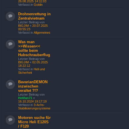
26.08.2025 14:11:03
Verfasst in
Goblin
Drohnenrettung in
Zentralvietnam
Letzter Beitrag von
BIGJIM
«
20.07.2025
00:55:23
Verfasst in
Allgemeines
Was man
>>Wissen<<
sollte beim
Hubschrauberflug
Letzter Beitrag von
BIGJIM
«
02.05.2025
18:22:12
Verfasst in
Heli und
Sicherheit
BavarianDEMON
inzwischen
veraltet ?!?
Letzter Beitrag von
Helifan71
«
16.10.2024 19:17:19
Verfasst in
3-Achs-
Stabilisierungssysteme
Motoren suche für
Micro Heli E120S
/ F120