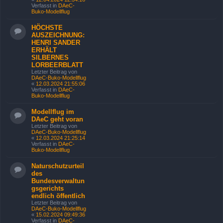
Verfasst in
DAeC-
Buko-Modellflug
HÖCHSTE
AUSZEICHNUNG:
HENRI SANDER
ERHÄLT
SILBERNES
LORBEERBLATT
Letzter Beitrag von
DAeC-Buko-Modellflug
«
12.03.2024 21:55:06
Verfasst in
DAeC-
Buko-Modellflug
Modellflug im
DAeC geht voran
Letzter Beitrag von
DAeC-Buko-Modellflug
«
12.03.2024 21:25:14
Verfasst in
DAeC-
Buko-Modellflug
Naturschutzurteil
des
Bundesverwaltun
gsgerichts
endlich öffentlich
Letzter Beitrag von
DAeC-Buko-Modellflug
«
15.02.2024 09:49:36
Verfasst in
DAeC-