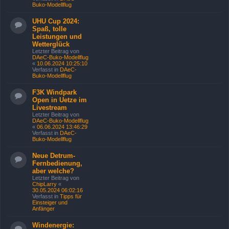
Buko-Modellflug
UHU Cup 2024:
Spaß, tolle
Leistungen und
Wetterglück
Letzter Beitrag von
DAeC-Buko-Modellflug
«
10.06.2024 10:25:10
Verfasst in
DAeC-
Buko-Modellflug
F3K Windpark
Open in Uetze im
Livestream
Letzter Beitrag von
DAeC-Buko-Modellflug
«
06.06.2024 13:46:29
Verfasst in
DAeC-
Buko-Modellflug
Neue Detrum-
Fernbedienung,
aber welche?
Letzter Beitrag von
ChipLarry
«
30.05.2024 06:02:16
Verfasst in
Tipps für
Einsteiger und
Anfänger
Windenergie: