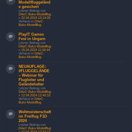
Modellfluggeländ
e gesichert
Letzter Beitrag von
DAeC-Buko-Modellflug
«
22.04.2024 13:14:05
Verfasst in
DAeC-
Buko-Modellflug
PlayIT Games
Fest in Ungarn
Letzter Beitrag von
DAeC-Buko-Modellflug
«
15.04.2024 11:08:44
Verfasst in
DAeC-
Buko-Modellflug
NEUAUFLAGE:
#FLUGGELÄNDE
– Webinar für
Flugleiter und
Geländehalter
Letzter Beitrag von
DAeC-Buko-Modellflug
«
12.04.2024 12:40:10
Verfasst in
DAeC-
Buko-Modellflug
Weltmeisterschaft
im Freiflug F1D
2024
Letzter Beitrag von
DAeC-Buko-Modellflug
«
12.04.2024 12:34:16