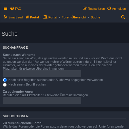
FAQ
Registrieren
Anmelden
S
Smartfeed
Portal
Portal
Foren-Übersicht
Suche
u
c
Suche
h
e
SUCHANFRAGE
Suche nach Wörtern:
Setze ein
+
vor ein Wort, das gefunden werden muss und ein
-
vor ein Wort, das nicht
gefunden werden darf. Verwende mehrere Wörter getrennt durch
|
innerhalb einer
Klammer, wenn nur eines der Wörter gefunden werden muss. Benutze ein * als
Platzhalter für teilweise Übereinstimmungen.
Nach allen Begriffen suchen oder Suche wie angegeben verwenden
Nach einem Begriff suchen
Zu suchender Autor:
Benutze ein * als Platzhalter für teilweise Übereinstimmungen.
SUCHOPTIONEN
Zu durchsuchende Foren:
Wähle das Forum oder die Foren aus, in denen gesucht werden soll. Unterforen werden