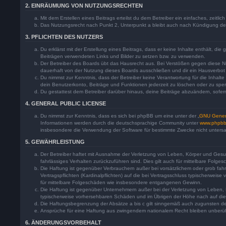
2. EINRÄUMUNG VON NUTZUNGSRECHTEN
Mit dem Erstellen eines Beitrags erteilst du dem Betreiber ein einfaches, zeit
Das Nutzungsrecht nach Punkt 2, Unterpunkt a bleibt auch nach Kündigung d
3. PFLICHTEN DES NUTZERS
Du erklärst mit der Erstellung eines Beitrags, dass er keine Inhalte enthält, d
Beiträgen verwendeten Links und Bilder zu setzen bzw. zu verwenden.
Der Betreiber des Boards übt das Hausrecht aus. Bei Verstößen gegen diese 
dauerhaft von der Nutzung dieses Boards ausschließen und dir ein Hausverbot e
Du nimmst zur Kenntnis, dass der Betreiber keine Verantwortung für die Inhalte 
dein Benutzerkonto, Beiträge und Funktionen jederzeit zu löschen oder zu sper
Du gestattest dem Betreiber darüber hinaus, deine Beiträge abzuändern, sofer
4. GENERAL PUBLIC LICENSE
Du nimmst zur Kenntnis, dass es sich bei phpBB um eine unter der „
GNU Genera
Informationen werden durch die deutschsprachige Community unter
www.phpbb
insbesondere die Verwendung der Software für bestimmte Zwecke nicht untersa
5. GEWÄHRLEISTUNG
Der Betreiber haftet mit Ausnahme der Verletzung von Leben, Körper und Gesundh
fahrlässiges Verhalten zurückzuführen sind. Dies gilt auch für mittelbare Fo
Die Haftung ist gegenüber Verbrauchern außer bei vorsätzlichem oder grob fa
Vertragspflichten (Kardinalpflichten) auf die bei Vertragsschluss typischerwei
für mittelbare Folgeschäden wie insbesondere entgangenen Gewinn.
Die Haftung ist gegenüber Unternehmern außer bei der Verletzung von Leben, K
typischerweise vorhersehbaren Schäden und im Übrigen der Höhe nach auf die 
Die Haftungsbegrenzung der Absätze a bis c gilt sinngemäß auch zugunsten der 
Ansprüche für eine Haftung aus zwingendem nationalem Recht bleiben unberüh
6. ÄNDERUNGSVORBEHALT