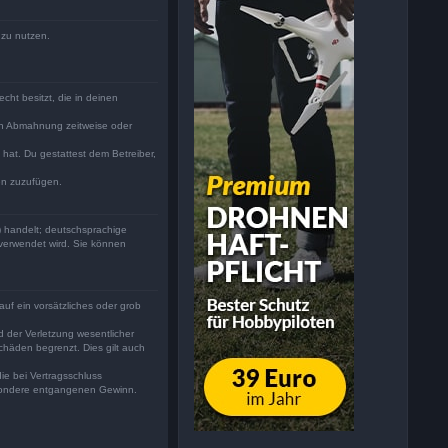
 zu nutzen.
cht besitzt, die in deinen
ch Abmahnung zeitweise oder
 hat. Du gestattest dem Betreiber,
en zuzufügen.
) handelt; deutschsprachige
 verwendet wird. Sie können
auf ein vorsätzliches oder grob
 der Verletzung wesentlicher
chäden begrenzt. Dies gilt auch
ie bei Vertragsschluss
besondere entgangenen Gewinn.