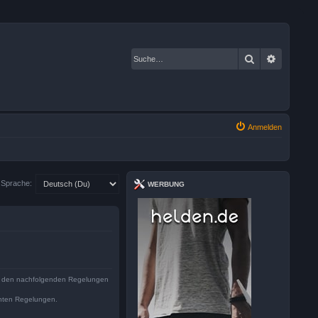
Suche
Erweiter
Anmelden
Sprache:
WERBUNG
 mit den nachfolgenden Regelungen
ichten Regelungen.