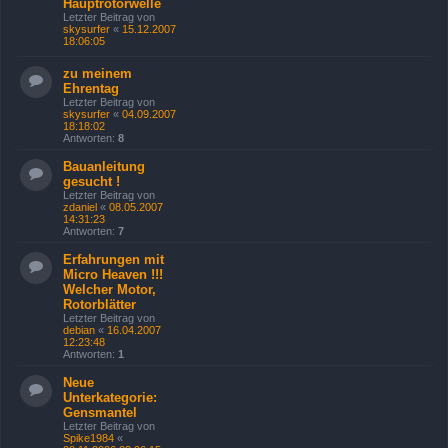
Hauptrotorwelle
Letzter Beitrag von
skysurfer
«
15.12.2007
18:06:05
zu meinem
Ehrentag
Letzter Beitrag von
skysurfer
«
04.09.2007
18:18:02
Antworten:
8
Bauanleitung
gesucht !
Letzter Beitrag von
zdaniel
«
08.05.2007
14:31:23
Antworten:
7
Erfahrungen mit
Micro Heaven !!!
Welcher Motor,
Rotorblätter
Letzter Beitrag von
debian
«
16.04.2007
12:23:48
Antworten:
1
Neue
Unterkategorie:
Gensmantel
Letzter Beitrag von
Spike1984
«