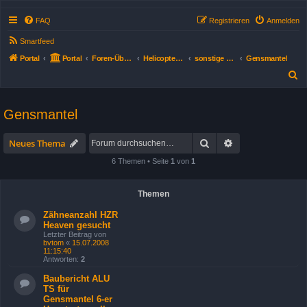
FAQ
Registrieren
Anmelden
Smartfeed
Portal
Portal
Foren-Übersicht
Helicopter-Systeme/Typen
sonstige Typen/Systeme
Gensmantel
S
u
c
Gensmantel
h
Suche
Erweiterte Suche
e
Neues Thema
6 Themen • Seite
1
von
1
Themen
Zähneanzahl HZR
Heaven gesucht
Letzter Beitrag von
bvtom
«
15.07.2008
11:15:40
Antworten:
2
Baubericht ALU
TS für
Gensmantel 6-er