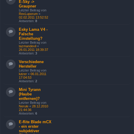
E-Sky ->
Graupner
Letzter Beitrag von
RexLuporum
«
02.02.2011 13:52:52
Antworten:
8
Esky Lama V4 -
Falsche
Einstellung?
Letzter Beitrag von
tazmandevil
«
26.01.2011 18:39:37
Antworten:
3
Verschiedene
Hersteller
Letzter Beitrag von
lutzer
«
06.01.2011
17:04:53
Antworten:
2
Mini Tyrann
(Haube
entfernen)?
Letzter Beitrag von
Nerule
«
28.12.2010
21:44:36
Antworten:
6
E-flite Blade mCX
- ein erster
subjektiver