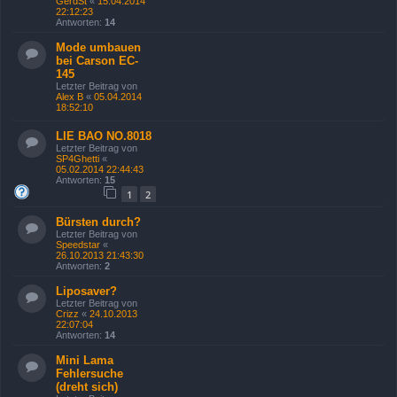
GerdSt
«
15.04.2014
22:12:23
Antworten:
14
Mode umbauen
bei Carson EC-
145
Letzter Beitrag von
Alex B
«
05.04.2014
18:52:10
LIE BAO NO.8018
Letzter Beitrag von
SP4Ghetti
«
05.02.2014 22:44:43
Antworten:
15
1
2
Bürsten durch?
Letzter Beitrag von
Speedstar
«
26.10.2013 21:43:30
Antworten:
2
Liposaver?
Letzter Beitrag von
Crizz
«
24.10.2013
22:07:04
Antworten:
14
Mini Lama
Fehlersuche
(dreht sich)