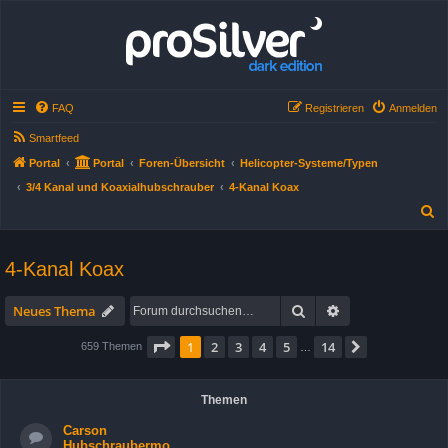
FAQ
Registrieren
Anmelden
Smartfeed
Portal
Portal
Foren-Übersicht
Helicopter-Systeme/Typen
3/4 Kanal und Koaxialhubschrauber
4-Kanal Koax
S
u
c
4-Kanal Koax
h
Suche
Erweiterte Suche
e
Neues Thema
Seite
1
von
14
1
2
3
4
5
14
Nächste
659 Themen
…
Themen
Carson
Hubschraubermo