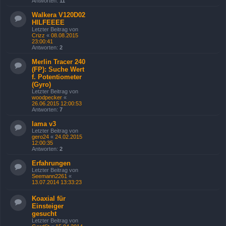
Antworten:
11
Walkera V120D02
HILFEEEE
Letzter Beitrag von
Crizz
«
08.08.2015
23:00:41
Antworten:
2
Merlin Tracer 240
(FP): Suche Wert
f. Potentiometer
(Gyro)
Letzter Beitrag von
woodpecker
«
26.06.2015 12:00:53
Antworten:
7
lama v3
Letzter Beitrag von
gero24
«
24.02.2015
12:00:35
Antworten:
2
Erfahrungen
Letzter Beitrag von
Seemann2261
«
13.07.2014 13:33:23
Koaxial für
Einsteiger
gesucht
Letzter Beitrag von