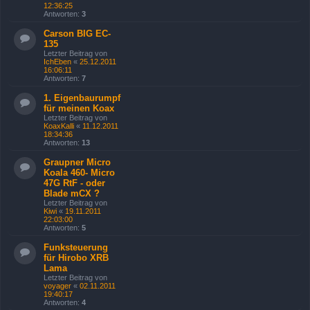
12:36:25
Antworten:
3
Carson BIG EC-
135
Letzter Beitrag von
IchEben
«
25.12.2011
16:06:11
Antworten:
7
1. Eigenbaurumpf
für meinen Koax
Letzter Beitrag von
KoaxKalli
«
11.12.2011
18:34:36
Antworten:
13
Graupner Micro
Koala 460- Micro
47G RtF - oder
Blade mCX ?
Letzter Beitrag von
Kiwi
«
19.11.2011
22:03:00
Antworten:
5
Funksteuerung
für Hirobo XRB
Lama
Letzter Beitrag von
voyager
«
02.11.2011
19:40:17
Antworten:
4