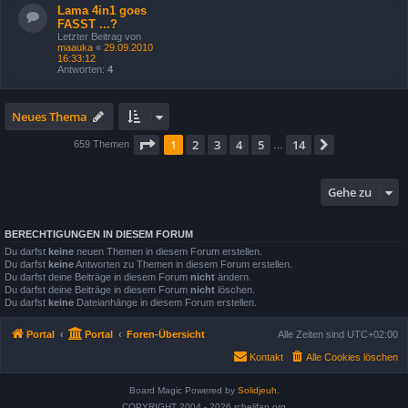
Lama 4in1 goes
FASST ...?
Letzter Beitrag von
maauka
«
29.09.2010
16:33:12
Antworten:
4
Neues Thema
Seite
1
von
14
1
2
3
4
5
14
Nächste
659 Themen
…
Gehe zu
BERECHTIGUNGEN IN DIESEM FORUM
Du darfst
keine
neuen Themen in diesem Forum erstellen.
Du darfst
keine
Antworten zu Themen in diesem Forum erstellen.
Du darfst deine Beiträge in diesem Forum
nicht
ändern.
Du darfst deine Beiträge in diesem Forum
nicht
löschen.
Du darfst
keine
Dateianhänge in diesem Forum erstellen.
Portal
Portal
Foren-Übersicht
Alle Zeiten sind
UTC+02:00
Kontakt
Alle Cookies löschen
Board Magic Powered by
Solidjeuh.
COPYRIGHT 2004 - 2026 rchelifan.org