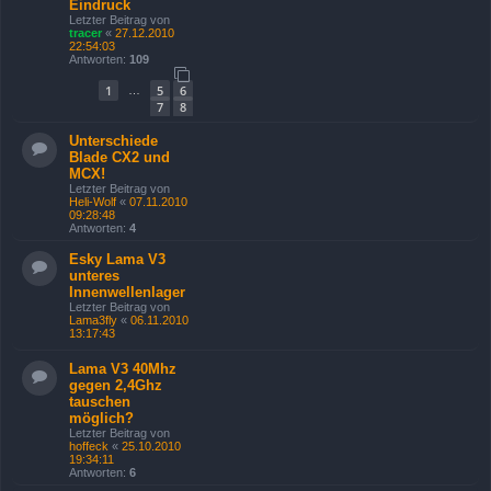
Eindruck
Letzter Beitrag von
tracer
«
27.12.2010
22:54:03
Antworten:
109
1
5
6
…
7
8
Unterschiede
Blade CX2 und
MCX!
Letzter Beitrag von
Heli-Wolf
«
07.11.2010
09:28:48
Antworten:
4
Esky Lama V3
unteres
Innenwellenlager
Letzter Beitrag von
Lama3fly
«
06.11.2010
13:17:43
Lama V3 40Mhz
gegen 2,4Ghz
tauschen
möglich?
Letzter Beitrag von
hoffeck
«
25.10.2010
19:34:11
Antworten:
6