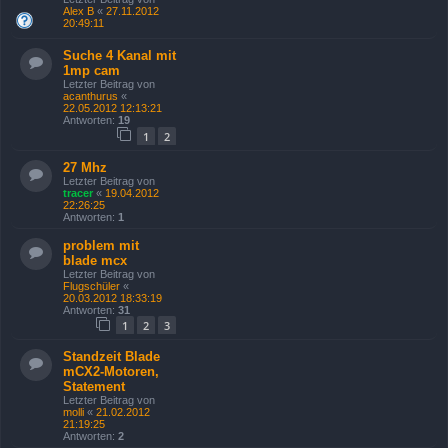
Alex B
«
27.11.2012
20:49:11
Suche 4 Kanal mit
1mp cam
Letzter Beitrag von
acanthurus
«
22.05.2012 12:13:21
Antworten:
19
1
2
27 Mhz
Letzter Beitrag von
tracer
«
19.04.2012
22:26:25
Antworten:
1
problem mit
blade mcx
Letzter Beitrag von
Flugschüler
«
20.03.2012 18:33:19
Antworten:
31
1
2
3
Standzeit Blade
mCX2-Motoren,
Statement
Letzter Beitrag von
molli
«
21.02.2012
21:19:25
Antworten:
2