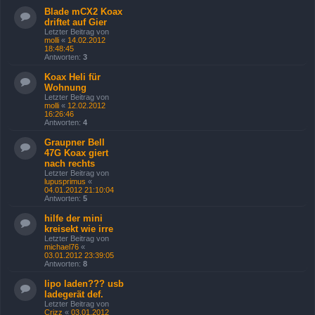
Blade mCX2 Koax
driftet auf Gier
Letzter Beitrag von
molli
«
14.02.2012
18:48:45
Antworten:
3
Koax Heli für
Wohnung
Letzter Beitrag von
molli
«
12.02.2012
16:26:46
Antworten:
4
Graupner Bell
47G Koax giert
nach rechts
Letzter Beitrag von
lupusprimus
«
04.01.2012 21:10:04
Antworten:
5
hilfe der mini
kreisekt wie irre
Letzter Beitrag von
michael76
«
03.01.2012 23:39:05
Antworten:
8
lipo laden??? usb
ladegerät def.
Letzter Beitrag von
Crizz
«
03.01.2012