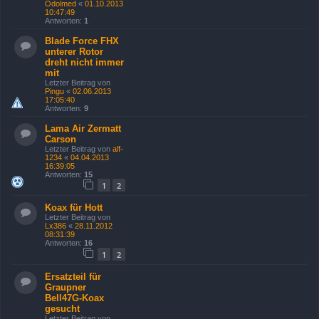
Odolmed
«
01.10.2013
10:47:49
Antworten:
1
Blade Force FHX
unterer Rotor
dreht nicht immer
mit
Letzter Beitrag von
Pingu
«
02.06.2013
17:05:40
Antworten:
9
Lama Air Zermatt
Carson
Letzter Beitrag von
alf-
1234
«
04.04.2013
16:39:05
Antworten:
15
1
2
Koax für Hott
Letzter Beitrag von
Lx386
«
28.11.2012
08:31:39
Antworten:
16
1
2
Ersatzteil für
Graupner
Bell47G-Koax
gesucht
Letzter Beitrag von