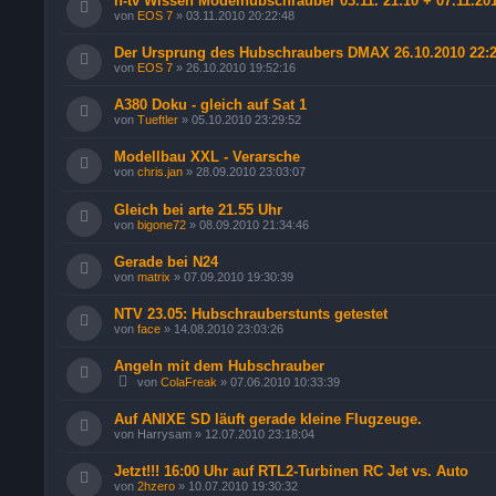
n-tv Wissen Modelhubschrauber 03.11. 21:10 + 07.11.20
von
EOS 7
»
03.11.2010 20:22:48
Der Ursprung des Hubschraubers DMAX 26.10.2010 22:
von
EOS 7
»
26.10.2010 19:52:16
A380 Doku - gleich auf Sat 1
von
Tueftler
»
05.10.2010 23:29:52
Modellbau XXL - Verarsche
von
chris.jan
»
28.09.2010 23:03:07
Gleich bei arte 21.55 Uhr
von
bigone72
»
08.09.2010 21:34:46
Gerade bei N24
von
matrix
»
07.09.2010 19:30:39
NTV 23.05: Hubschrauberstunts getestet
von
face
»
14.08.2010 23:03:26
Angeln mit dem Hubschrauber
von
ColaFreak
»
07.06.2010 10:33:39
Auf ANIXE SD läuft gerade kleine Flugzeuge.
von
Harrysam
»
12.07.2010 23:18:04
Jetzt!!! 16:00 Uhr auf RTL2-Turbinen RC Jet vs. Auto
von
2hzero
»
10.07.2010 19:30:32