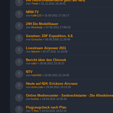
Die Hubschrauberfabrik (jetzt auf N24)
von
Thebi
»
31.12.2011 16:26:01
NRW-TV
von
kalle123
»
15.09.2011 17:26:17
24H Die Modellbauer
von
RexAndy
»
07.09.2011 17:06:23
Gesehen: ZDF Expedition, 6.8.
von
Groucho
»
06.08.2006 21:28:46
Livestream Airpower 2011
von
blaxkin
»
02.07.2011 11:18:08
Bericht über den Chinook
von
totto
»
28.06.2011 23:16:27
NTV
von
heli1966
»
10.05.2011 21:14:55
Heute auf N24: Erickson Aircrane
von
echo.zulu
»
29.04.2011 19:12:35
Online Mediencenter - Senkrechtstarter - Die Alleskönn
von
kortos
»
24.04.2011 11:56:33
Flugzeugcheck nach Plan
von
T-Rex
»
22.03.2011 18:52:14