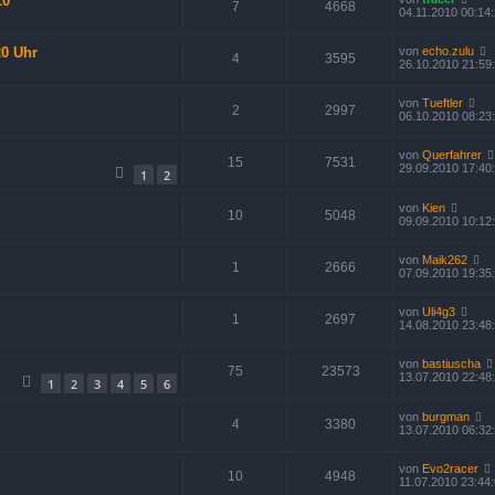
10
7
4668
04.11.2010 00:14
20 Uhr
von
echo.zulu
4
3595
26.10.2010 21:59
von
Tueftler
2
2997
06.10.2010 08:23
von
Querfahrer
15
7531
29.09.2010 17:40
1
2
von
Kien
10
5048
09.09.2010 10:12
von
Maik262
1
2666
07.09.2010 19:35
von
Uli4g3
1
2697
14.08.2010 23:48
von
bastiuscha
75
23573
13.07.2010 22:48
1
2
3
4
5
6
von
burgman
4
3380
13.07.2010 06:32
von
Evo2racer
10
4948
11.07.2010 23:44