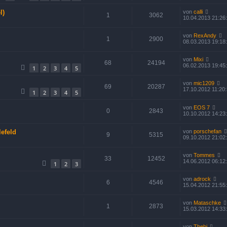
l)
von
calli
1
3062
10.04.2013 21:26
von
RexAndy
1
2900
08.03.2013 19:18
von
Mixi
68
24194
06.02.2013 19:45
1
2
3
4
5
von
mic1209
69
20287
17.10.2012 11:20
1
2
3
4
5
von
EOS 7
0
2843
10.10.2012 14:23
lefeld
von
porschefan
9
5315
09.10.2012 21:02
von
Tommes
33
12452
14.06.2012 06:12
1
2
3
von
adrock
6
4546
15.04.2012 21:55
von
Mataschke
1
2873
15.03.2012 14:33
von
Thebi