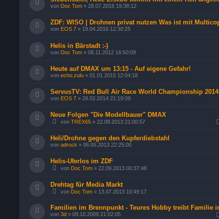
von
Doc Tom
»
28.07.2016 19:38:12
ZDF: WISO | Drohnen privat nutzen Was ist mit Multico
von
EOS 7
»
19.04.2016 12:30:25
Helis in Bärstadt :-)
von
Doc Tom
»
06.11.2012 16:50:09
Heute auf DMAX um 13:15 - Auf eigene Gefahr!
von
echo.zulu
»
01.01.2015 12:04:18
ServusTV: Red Bull Air Race World Championship 2014
von
EOS 7
»
28.02.2014 21:19:09
Neue Folgen "Die Modellbauer" DMAX
von
TREX65
»
22.08.2013 21:00:57
Heli/Drohne gegen den Kupferdiebstahl
von
adrock
»
06.05.2013 22:25:00
Helis-Uferlos im ZDF
von
Doc Tom
»
22.09.2013 00:37:48
Drehtag für Media Markt
von
Doc Tom
»
13.07.2013 10:49:17
Familien im Brennpunkt - Teures Hobby treibt Familie i
von
3d
»
09.10.2009 21:02:05