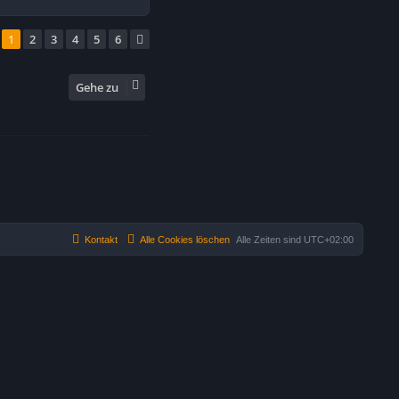
1
2
3
4
5
6
Nächste
Gehe zu
Kontakt
Alle Cookies löschen
Alle Zeiten sind
UTC+02:00