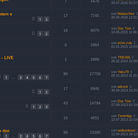
7
4476
29.07.2016 01:27
ptern e
von
Mataschke
17
7745
26.04.2016 12:01
1
2
von
Doc Tom
18
9075
14.05.2015 11:06
1
2
von
echo.zulu
0
2884
01.01.2015 12:04
 – LIVE
von
TREX65
1
2888
28.02.2014 22:09
von
Yaku79
96
27759
09.10.2013 11:15
1
3
4
5
6
7
…
von
adrock
17
6946
30.09.2013 15:25
1
2
von
Doc Tom
43
14794
27.09.2013 01:19
1
2
3
von
TimoHipp
10
4851
13.07.2013 22:19
n den
von
wolkenloser
96
23390
12.04.2013 19:12
1
3
4
5
6
7
…