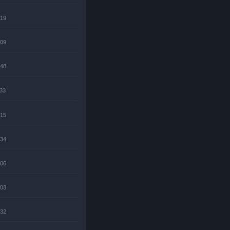
:19
:09
:48
:33
:15
:34
:06
:03
:32