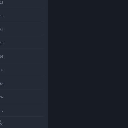
:18
:18
:52
:18
:03
:00
:54
:32
:17
:55