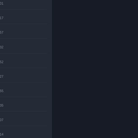
:01
:17
:57
:32
:52
:27
:55
:35
:07
:14