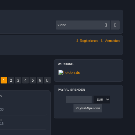
Suche
Erweiter
Registrieren
Anmelden
WERBUNG
1
2
3
4
5
6
Nächste
PAYPAL-SPENDEN
G
:33
:18