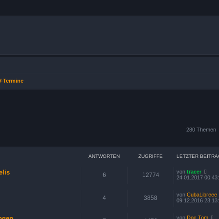
V-Termine
280 Themen
Suche
ANTWORTEN
ZUGRIFFE
LETZTER BEITRA
elis
von
tracer
6
12774
24.01.2017 00:43
von
CubaLibreee
4
3858
09.12.2016 23:13
logen
von
Doc Tom