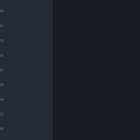
:49
:37
:03
:16
19
:09
:46
:11
:30