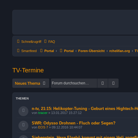
Schnellzugriff
FAQ
Smartfeed
Portal
Portal
Foren-Übersicht
rchelifan.org
T
TV-Termine
Suche
Erweiterte 
Neues Thema
THEMEN
n-tv, 21:15: Helikopter-Tuning - Geburt eines Hightech-H
von
tracer
»
13.01.2017 15:27:12
SWR: Odysso Drohnen - Fluch oder Segen?
von
EOS 7
»
09.12.2016 10:44:07
Siebenstein, Hexe Elsebö kommt mit einem Heli angef