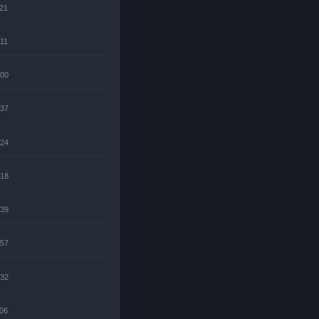
:21
:11
:00
:37
:24
:18
:39
:57
:32
:06