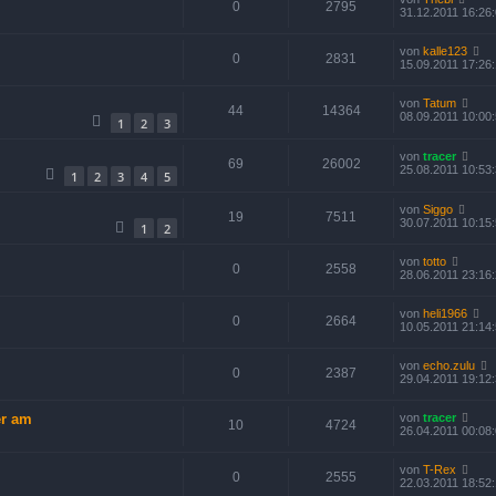
0
2795
31.12.2011 16:26
von
kalle123
0
2831
15.09.2011 17:26
von
Tatum
44
14364
08.09.2011 10:00
1
2
3
von
tracer
69
26002
25.08.2011 10:53
1
2
3
4
5
von
Siggo
19
7511
30.07.2011 10:15
1
2
von
totto
0
2558
28.06.2011 23:16
von
heli1966
0
2664
10.05.2011 21:14
von
echo.zulu
0
2387
29.04.2011 19:12
er am
von
tracer
10
4724
26.04.2011 00:08
von
T-Rex
0
2555
22.03.2011 18:52