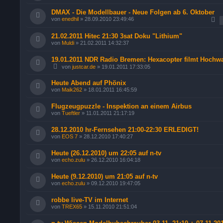
DMAX - Die Modellbauer - Neue Folgen ab 6. Oktober
von
enedhil
»
28.09.2010 23:49:46
21.02.2011 Hitec 21:30 3sat Doku "Lithium"
von
Muldi
»
21.02.2011 14:32:37
19.01.2011 NDR Radio Bremen: Hexacopter filmt Hochw
von
justcar.de
»
19.01.2011 17:33:05
Heute Abend auf Phönix
von
Maik262
»
18.01.2011 16:45:59
Flugzeugpuzzle - Inspektion an einem Airbus
von
Tueftler
»
11.01.2011 21:17:19
28.12.2010 hr-Fernsehen 21:00-22:30 ERLEDIGT!
von
EOS 7
»
28.12.2010 17:40:27
Heute (26.12.2010) um 22:05 auf n-tv
von
echo.zulu
»
26.12.2010 16:04:18
Heute (9.12.2010) um 21:05 auf n-tv
von
echo.zulu
»
09.12.2010 19:47:05
robbe live-TV im Internet
von
TREX65
»
15.11.2010 21:51:04