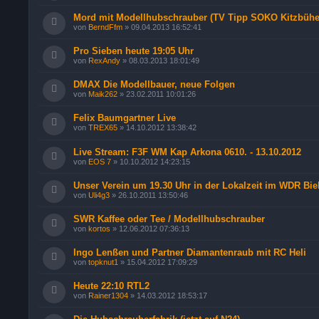
Mord mit Modellhubschrauber (TV Tipp SOKO Kitzbühe
von
BerndFfm
»
09.04.2013 16:52:41
Pro Sieben heute 19:05 Uhr
von
RexAndy
»
08.03.2013 18:01:49
DMAX Die Modellbauer, neue Folgen
von
Maik262
»
23.02.2011 10:01:26
Felix Baumgartner Live
von
TREX65
»
14.10.2012 13:38:42
Live Stream: F3F WM Kap Arkona 0610. - 13.10.2012
von
EOS 7
»
10.10.2012 14:23:15
Unser Verein um 19.30 Uhr in der Lokalzeit im WDR Bie
von
Uli4g3
»
26.10.2011 13:50:46
SWR Kaffee oder Tee / Modellhubschrauber
von
kortos
»
12.06.2012 07:36:13
Ingo Lenßen und Partner Diamantenraub mit RC Heli
von
topknut1
»
15.04.2012 17:09:29
Heute 22:10 RTL2
von
Rainer1304
»
14.03.2012 18:53:17