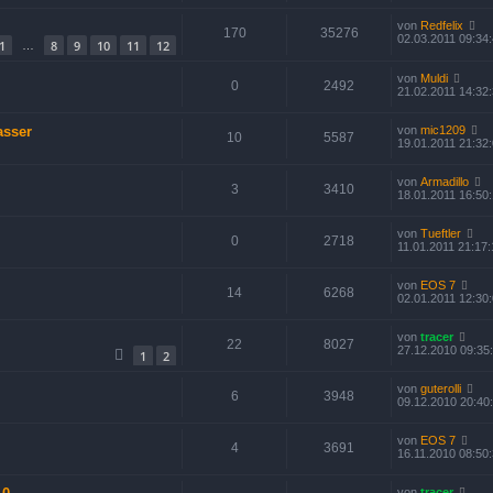
von
Redfelix
170
35276
02.03.2011 09:34
1
8
9
10
11
12
…
von
Muldi
0
2492
21.02.2011 14:32
asser
von
mic1209
10
5587
19.01.2011 21:32
von
Armadillo
3
3410
18.01.2011 16:50
von
Tueftler
0
2718
11.01.2011 21:17:
von
EOS 7
14
6268
02.01.2011 12:30
von
tracer
22
8027
27.12.2010 09:35
1
2
von
guterolli
6
3948
09.12.2010 20:40
von
EOS 7
4
3691
16.11.2010 08:50
von
tracer