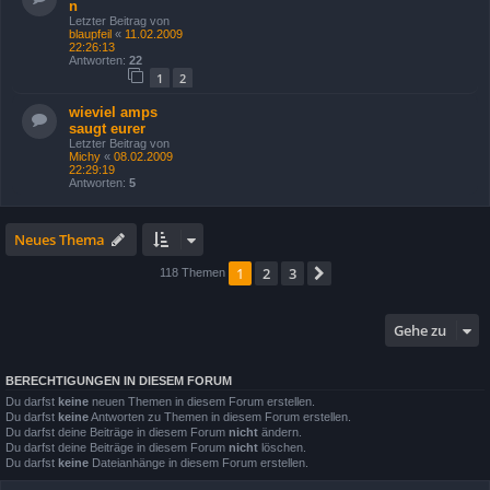
n
Letzter Beitrag von
blaupfeil
«
11.02.2009
22:26:13
Antworten:
22
1
2
wieviel amps
saugt eurer
Letzter Beitrag von
Michy
«
08.02.2009
22:29:19
Antworten:
5
Neues Thema
1
2
3
Nächste
118 Themen
Gehe zu
BERECHTIGUNGEN IN DIESEM FORUM
Du darfst
keine
neuen Themen in diesem Forum erstellen.
Du darfst
keine
Antworten zu Themen in diesem Forum erstellen.
Du darfst deine Beiträge in diesem Forum
nicht
ändern.
Du darfst deine Beiträge in diesem Forum
nicht
löschen.
Du darfst
keine
Dateianhänge in diesem Forum erstellen.