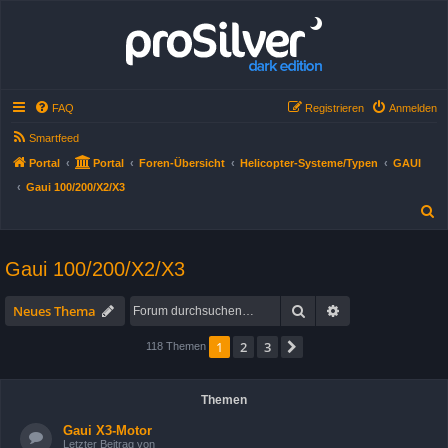
FAQ
Registrieren
Anmelden
Smartfeed
Portal
Portal
Foren-Übersicht
Helicopter-Systeme/Typen
GAUI
Gaui 100/200/X2/X3
S
u
c
Gaui 100/200/X2/X3
h
Suche
Erweiterte Suche
e
Neues Thema
1
2
3
Nächste
118 Themen
Themen
Gaui X3-Motor
Letzter Beitrag von