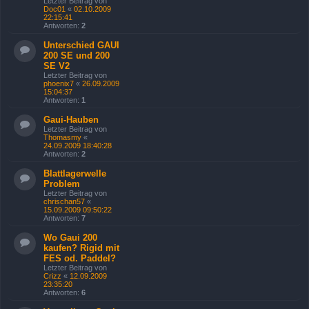
Letzter Beitrag von
Doc01
«
02.10.2009
22:15:41
Antworten:
2
Unterschied GAUI
200 SE und 200
SE V2
Letzter Beitrag von
phoenix7
«
26.09.2009
15:04:37
Antworten:
1
Gaui-Hauben
Letzter Beitrag von
Thomasmy
«
24.09.2009 18:40:28
Antworten:
2
Blattlagerwelle
Problem
Letzter Beitrag von
chrischan57
«
15.09.2009 09:50:22
Antworten:
7
Wo Gaui 200
kaufen? Rigid mit
FES od. Paddel?
Letzter Beitrag von
Crizz
«
12.09.2009
23:35:20
Antworten:
6