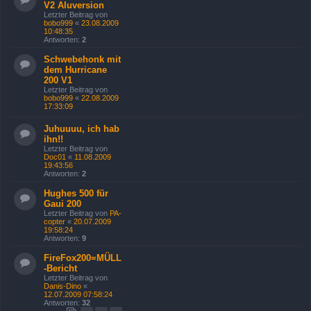
V2 Aluversion
Letzter Beitrag von
bobo999
«
23.08.2009
10:48:35
Antworten:
2
Schwebehonk mit
dem Hurricane
200 V1
Letzter Beitrag von
bobo999
«
22.08.2009
17:33:09
Juhuuuu, ich hab
ihn!!
Letzter Beitrag von
Doc01
«
11.08.2009
19:43:56
Antworten:
2
Hughes 500 für
Gaui 200
Letzter Beitrag von
PA-
copter
«
20.07.2009
19:58:24
Antworten:
9
FireFox200=MÜLL
-Bericht
Letzter Beitrag von
Danis-Dino
«
12.07.2009 07:58:24
Antworten:
32