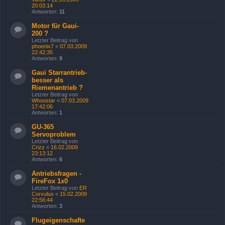
20:03:14
Antworten:
11
Motor für Gaui-
200 ?
Letzter Beitrag von
phoenix7
«
07.03.2009
22:42:35
Antworten:
9
Gaui Starrantrieb-
besser als
Riemenantrieb ?
Letzter Beitrag von
Whoostar
«
07.03.2009
17:42:06
Antworten:
1
GU-365
Servoproblem
Letzter Beitrag von
Crizz
«
16.02.2009
23:13:12
Antworten:
6
Antriebsfragen -
FireFox 1x0
Letzter Beitrag von
ER
Corvulus
«
15.02.2009
22:56:44
Antworten:
3
Flugeigenschafte