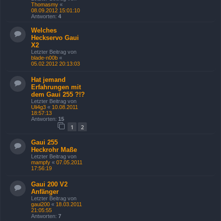
Thomasmy
«
08.09.2012 15:01:10
Antworten:
4
Welches
Heckservo Gaui
X2
Letzter Beitrag von
blade-n00b
«
05.02.2012 20:13:03
Hat jemand
Erfahrungen mit
dem Gaui 255 ?!?
Letzter Beitrag von
Uli4g3
«
10.08.2011
18:57:13
Antworten:
15
1
2
Gaui 255
Heckrohr Maße
Letzter Beitrag von
mampfy
«
07.05.2011
17:56:19
Gaui 200 V2
Anfänger
Letzter Beitrag von
gaui200
«
18.03.2011
21:05:55
Antworten:
7