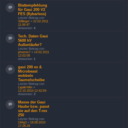
Blattempfehlung
für Gaui 200 V2
FES (flybarless)
Letzter Beitrag von
3dflieger
«
22.02.2011
11:06:47
Antworten:
4
Tech. Daten Gaui
5600 kV
Außenläufer?
Letzter Beitrag von
phoenix7
«
14.02.2011
12:02:08
Antworten:
1
gaui 200 ex &
Microbeast
wobbeln
Taumelscheibe
Letzter Beitrag von
Ligalichtler
«
12.10.2010 12:42:59
Antworten:
3
Masse der Gaui
Haube bzw. passt
sie auf den T-rex
250
Letzter Beitrag von
Uli4g3
«
18.08.2010
17:28:28