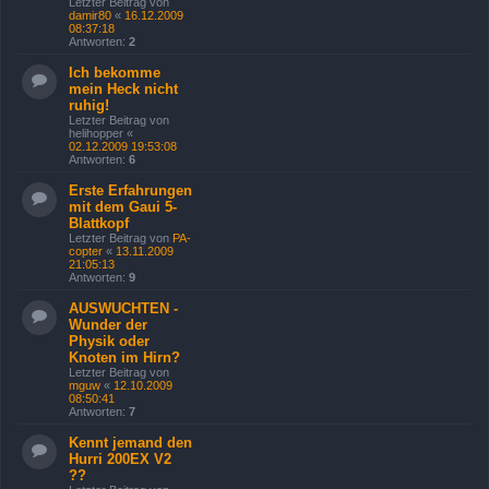
Letzter Beitrag von
damir80
«
16.12.2009
08:37:18
Antworten:
2
Ich bekomme
mein Heck nicht
ruhig!
Letzter Beitrag von
helihopper
«
02.12.2009 19:53:08
Antworten:
6
Erste Erfahrungen
mit dem Gaui 5-
Blattkopf
Letzter Beitrag von
PA-
copter
«
13.11.2009
21:05:13
Antworten:
9
AUSWUCHTEN -
Wunder der
Physik oder
Knoten im Hirn?
Letzter Beitrag von
mguw
«
12.10.2009
08:50:41
Antworten:
7
Kennt jemand den
Hurri 200EX V2
??