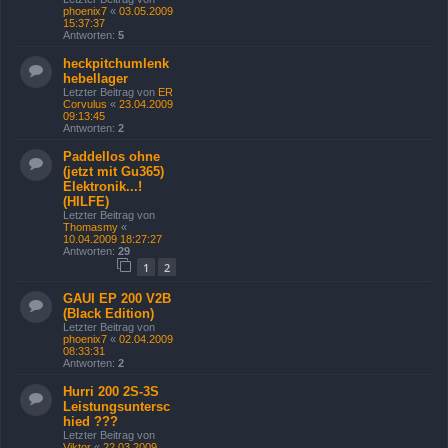
phoenix7
«
03.05.2009
15:37:37
Antworten:
5
heckpitchumlenk
hebellager
Letzter Beitrag von
ER
Corvulus
«
23.04.2009
09:13:45
Antworten:
2
Paddellos ohne
(jetzt mit Gu365)
Elektronik...!
(HILFE)
Letzter Beitrag von
Thomasmy
«
10.04.2009 18:27:27
Antworten:
29
1
2
GAUI EP 200 V2B
(Black Edition)
Letzter Beitrag von
phoenix7
«
02.04.2009
08:33:31
Antworten:
2
Hurri 200 2S-3S
Leistungsuntersc
hied ???
Letzter Beitrag von
Viktor
«
22.03.2009