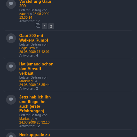
Vorstellung Gaui
200
Letzter Beitrag von
zausel
«
28.08.2009
13:30:14
Antworten:
17
1
2
Gaui 200 mit
Walkera Rumpf
Letzter Beitrag von
EagleClaw
«
26.08.2009 17:42:01
Antworten:
4
Hat jemand schon
den Airwolf
verbaut
Letzter Beitrag von
Markusgu
«
24.08.2009 23:35:44
Antworten:
2
Jetzt hab ich ihn
und fliege ihn
auch (erste
Erfahrungen)
Letzter Beitrag von
Markusgu
«
24.08.2009 23:32:16
Antworten:
12
Heckupgrade zu