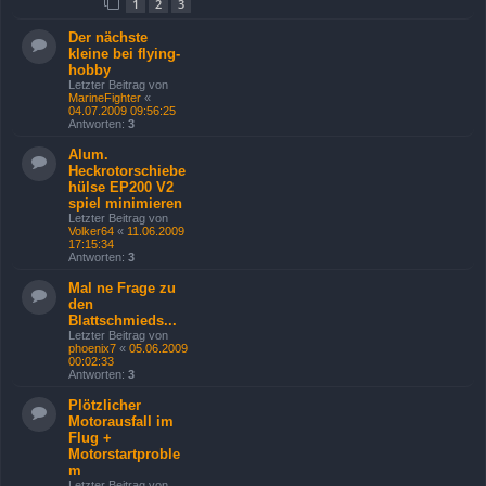
1
2
3
Der nächste
kleine bei flying-
hobby
Letzter Beitrag von
MarineFighter
«
04.07.2009 09:56:25
Antworten:
3
Alum.
Heckrotorschiebe
hülse EP200 V2
spiel minimieren
Letzter Beitrag von
Volker64
«
11.06.2009
17:15:34
Antworten:
3
Mal ne Frage zu
den
Blattschmieds...
Letzter Beitrag von
phoenix7
«
05.06.2009
00:02:33
Antworten:
3
Plötzlicher
Motorausfall im
Flug +
Motorstartproble
m
Letzter Beitrag von