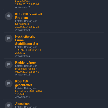
Laser5000
«
21.10.2016 13:45:09
Antworten:
2
KDS 450 S wackel
Problem
Letzter Beitrag von
Dr.Zoidberg
«
30.09.2014 12:17:38
Antworten:
5
Heckleitwerk,
Finne,
Stabilisator Set
Letzter Beitrag von
TREX65
«
08.09.2014
20:06:17
Antworten:
1
Paddel Länge
Letzter Beitrag von
brushless-racing
«
05.09.2014 12:16:49
Antworten:
2
KDS 450
geschrottet
Letzter Beitrag von
the-fallen
«
20.08.2014
17:25:45
Antworten:
1
Absacken
Letzter Beitrag von