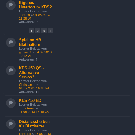
Eigenes
Unterforum KDS?
Letzter Beitrag von
Yaku79
«
09.08.2013
11:28:04
Antworten:
55
1
2
3
4
Spiel an HR
Blatthaltern
Letzter Beitrag von
genius-1
«
14.07.2013
12:43:21
Antworten:
4
KDS 450 QS -
Alternative
Servos?
Letzter Beitrag von
Christian L.
«
01.07.2013 19:18:54
Antworten:
11
KDS 450 BD
Letzter Beitrag von
Jens Armin
«
11.05.2013 16:18:35
Distanzscheiben
für Blatthalter
Letzter Beitrag von
chris-de
«
07.05.2013