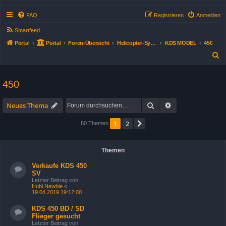
FAQ
Registrieren
Anmelden
Smartfeed
Portal
Portal
Foren-Übersicht
Helicopter-Systeme/Typen
KDS MODEL
450
S
u
c
450
h
Suche
Erweiterte Suche
e
Neues Thema
1
2
Nächste
80 Themen
Themen
Verkaufe KDS 450
SV
Letzter Beitrag von
Hubi Newbie
«
19.04.2019 19:12:00
KDS 450 BD / SD
Flieger gesucht
Letzter Beitrag von