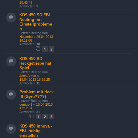
20:43:46
Antworten:
9
KDS 450 SD FBL
Neuling mit
Einstellprobleme
n
Letzter Beitrag von
Helambo
«
26.04.2013
14:11:06
Antworten:
18
1
2
KDS 450 BD
Heckgetriebe hat
Spiel
Letzter Beitrag von
Jens Armin
«
18.04.2013 18:58:25
Antworten:
11
Problem mit Heck
!!! (Gyro????)
Letzter Beitrag von
genius-1
«
15.04.2013
17:12:01
Antworten:
31
1
2
3
KDS 450 Innova -
FBL richtig
einstellen