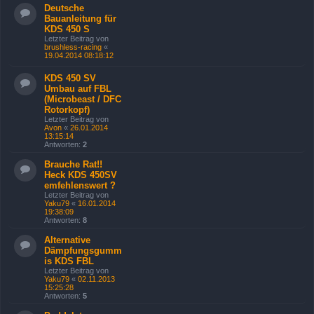
Deutsche
Bauanleitung für
KDS 450 S
Letzter Beitrag von
brushless-racing
«
19.04.2014 08:18:12
KDS 450 SV
Umbau auf FBL
(Microbeast / DFC
Rotorkopf)
Letzter Beitrag von
Avon
«
26.01.2014
13:15:14
Antworten:
2
Brauche Rat!!
Heck KDS 450SV
emfehlenswert ?
Letzter Beitrag von
Yaku79
«
16.01.2014
19:38:09
Antworten:
8
Alternative
Dämpfungsgumm
is KDS FBL
Letzter Beitrag von
Yaku79
«
02.11.2013
15:25:28
Antworten:
5