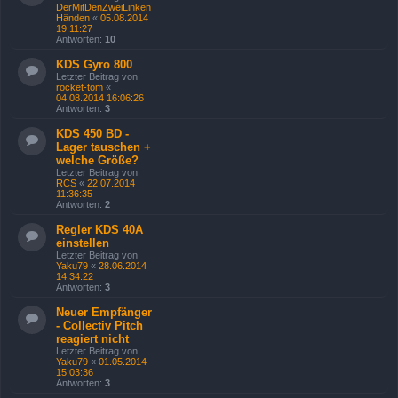
DerMitDenZweiLinken
Händen
«
05.08.2014
19:11:27
Antworten:
10
KDS Gyro 800
Letzter Beitrag von
rocket-tom
«
04.08.2014 16:06:26
Antworten:
3
KDS 450 BD -
Lager tauschen +
welche Größe?
Letzter Beitrag von
RCS
«
22.07.2014
11:36:35
Antworten:
2
Regler KDS 40A
einstellen
Letzter Beitrag von
Yaku79
«
28.06.2014
14:34:22
Antworten:
3
Neuer Empfänger
- Collectiv Pitch
reagiert nicht
Letzter Beitrag von
Yaku79
«
01.05.2014
15:03:36
Antworten:
3