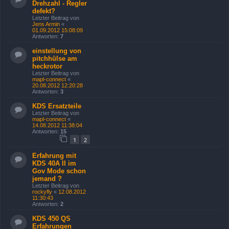
Drehzahl - Regler
defekt?
Letzter Beitrag von
Jens Armin
«
01.09.2012 15:08:09
Antworten:
7
einstellung von
pitchhülse am
heckrotor
Letzter Beitrag von
mapl-connect
«
20.08.2012 12:20:28
Antworten:
3
KDS Ersatzteile
Letzter Beitrag von
mapl-connect
«
14.08.2012 11:38:04
Antworten:
15
1
2
Erfahrung mit
KDS 40A II im
Gov Mode schon
jemand ?
Letzter Beitrag von
rockyfly
«
12.08.2012
11:30:43
Antworten:
2
KDS 450 QS
Erfahrungen