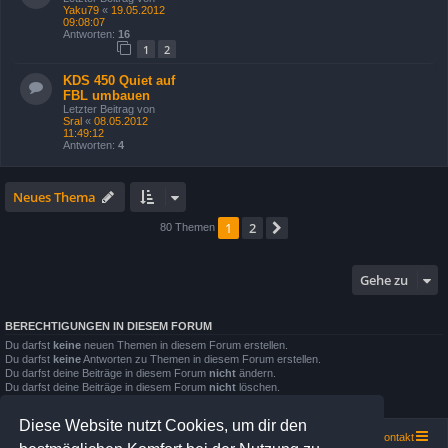
Yaku79
«
19.05.2012
09:08:07
Antworten:
16
1
2
KDS 450 Quiet auf
FBL umbauen
Letzter Beitrag von
Sral
«
08.05.2012
11:49:12
Antworten:
4
Neues Thema
1
2
Nächste
80 Themen
Gehe zu
BERECHTIGUNGEN IN DIESEM FORUM
Du darfst
keine
neuen Themen in diesem Forum erstellen.
Du darfst
keine
Antworten zu Themen in diesem Forum erstellen.
Du darfst deine Beiträge in diesem Forum
nicht
ändern.
Du darfst deine Beiträge in diesem Forum
nicht
löschen.
Du darfst
keine
Dateianhänge in diesem Forum erstellen.
Diese Website nutzt Cookies, um dir den
Portal
Portal
Foren-Übersicht
Kontakt