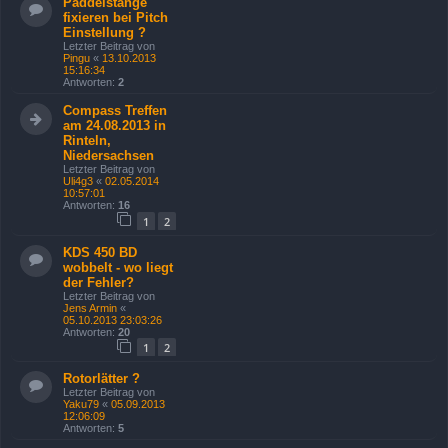
Paddelstange
fixieren bei Pitch
Einstellung ?
Letzter Beitrag von
Pingu
«
13.10.2013
15:16:34
Antworten:
2
Compass Treffen
am 24.08.2013 in
Rinteln,
Niedersachsen
Letzter Beitrag von
Uli4g3
«
02.05.2014
10:57:01
Antworten:
16
1
2
KDS 450 BD
wobbelt - wo liegt
der Fehler?
Letzter Beitrag von
Jens Armin
«
05.10.2013 23:03:26
Antworten:
20
1
2
Rotorlätter ?
Letzter Beitrag von
Yaku79
«
05.09.2013
12:06:09
Antworten:
5