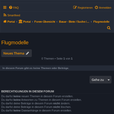
FAQ
Registrieren
Anmelden
Smartfeed
Portal
Portal
Foren-Übersicht
Basar - Biete / Suche / Tausche
Flugmodelle
S
u
c
Flugmodelle
h
e
Neues Thema
0 Themen • Seite
1
von
1
In diesem Forum gibt es keine Themen oder Beiträge.
Gehe zu
BERECHTIGUNGEN IN DIESEM FORUM
Du darfst
keine
neuen Themen in diesem Forum erstellen.
Du darfst
keine
Antworten zu Themen in diesem Forum erstellen.
Du darfst deine Beiträge in diesem Forum
nicht
ändern.
Du darfst deine Beiträge in diesem Forum
nicht
löschen.
Du darfst
keine
Dateianhänge in diesem Forum erstellen.