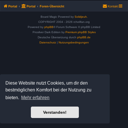
Portal
Portal
Foren-Übersicht
Kontakt
Board Magic Powered by
Solidjeuh.
COPYRIGHT 2004 - 2026 rchelifan.org
Powered by
phpBB
® Forum Software © phpBB Limited
Prosilver Dark Edition by
Premium phpBB Styles
Deutsche Übersetzung durch
phpBB.de
Datenschutz
|
Nutzungsbedingungen
Diese Website nutzt Cookies, um dir den
bestmöglichen Komfort bei der Nutzung zu
bieten.
Mehr erfahren
Verstanden!