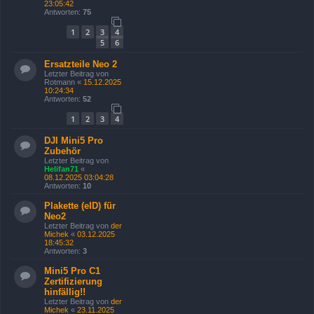
23:05:42
Antworten:
75
1
2
3
4
5
6
Ersatzteile Neo 2
Letzter Beitrag von
Rotmann
«
15.12.2025
10:24:34
Antworten:
52
1
2
3
4
DJI Mini5 Pro
Zubehör
Letzter Beitrag von
Helifan71
«
08.12.2025 03:04:28
Antworten:
10
Plakette (eID) für
Neo2
Letzter Beitrag von
der
Michek
«
03.12.2025
18:45:32
Antworten:
3
Mini5 Pro C1
Zertifizierung
hinfällig!!
Letzter Beitrag von
der
Michek
«
23.11.2025