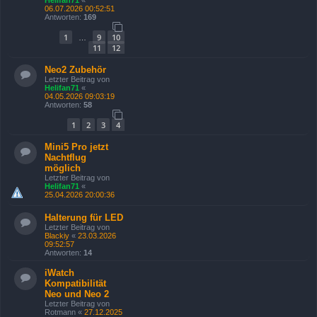
Helifan71
«
06.07.2026 00:52:51
Antworten:
169
1
9
10
…
11
12
Neo2 Zubehör
Letzter Beitrag von
Helifan71
«
04.05.2026 09:03:19
Antworten:
58
1
2
3
4
Mini5 Pro jetzt
Nachtflug
möglich
Letzter Beitrag von
Helifan71
«
25.04.2026 20:00:36
Halterung für LED
Letzter Beitrag von
Blackiy
«
23.03.2026
09:52:57
Antworten:
14
iWatch
Kompatibilität
Neo und Neo 2
Letzter Beitrag von
Rotmann
«
27.12.2025