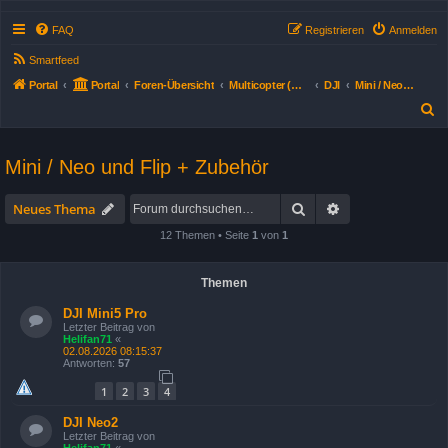
FAQ
Registrieren
Anmelden
Smartfeed
Portal
Portal
Foren-Übersicht
Multicopter (Drohnen)
DJI
Mini / Neo und Flip + Zubehör
S
u
c
Mini / Neo und Flip + Zubehör
h
Suche
Erweiterte Suche
e
Neues Thema
12 Themen • Seite
1
von
1
Themen
DJI Mini5 Pro
Letzter Beitrag von
Helifan71
«
02.08.2026 08:15:37
Antworten:
57
1
2
3
4
DJI Neo2
Letzter Beitrag von