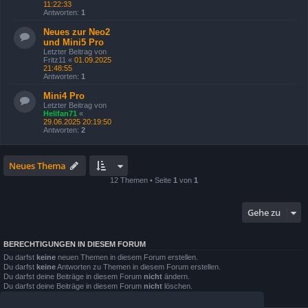
11:22:33
Antworten:
1
Neues zur Neo2
und Mini5 Pro
Letzter Beitrag von
Fritz11
«
01.09.2025
21:48:55
Antworten:
1
Mini4 Pro
Letzter Beitrag von
Helifan71
«
29.06.2025 20:19:50
Antworten:
2
Neues Thema
12 Themen • Seite
1
von
1
Gehe zu
BERECHTIGUNGEN IN DIESEM FORUM
Du darfst
keine
neuen Themen in diesem Forum erstellen.
Du darfst
keine
Antworten zu Themen in diesem Forum erstellen.
Du darfst deine Beiträge in diesem Forum
nicht
ändern.
Du darfst deine Beiträge in diesem Forum
nicht
löschen.
Du darfst
keine
Dateianhänge in diesem Forum erstellen.