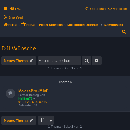
FAQ
Registrieren
Anmelden
Smartfeed
Portal
Portal
Foren-Übersicht
Multicopter (Drohnen)
DJI Wünsche
S
u
c
DJI Wünsche
h
Suche
Erweiterte Suche
e
Neues Thema
1 Thema • Seite
1
von
1
Themen
Mavic4Pro (Mini)
Letzter Beitrag von
Helifan71
«
04.04.2026 09:02:46
Antworten:
11
Neues Thema
1 Thema • Seite
1
von
1