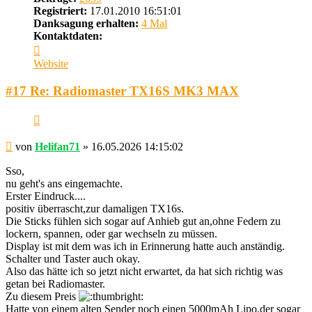
Registriert:
17.01.2010 16:51:01
Danksagung erhalten:
4 Mal
Kontaktdaten:
Kontaktdaten
von
Website
Helifan71
#17 Re: Radiomaster TX16S MK3 MAX
Zitieren
Beitrag
von
Helifan71
»
16.05.2026 14:15:02
Sso,
nu geht's ans eingemachte.
Erster Eindruck....
positiv überrascht,zur damaligen TX16s.
Die Sticks fühlen sich sogar auf Anhieb gut an,ohne Federn zu
lockern, spannen, oder gar wechseln zu müssen.
Display ist mit dem was ich in Erinnerung hatte auch anständig.
Schalter und Taster auch okay.
Also das hätte ich so jetzt nicht erwartet, da hat sich richtig was
getan bei Radiomaster.
Zu diesem Preis
Hatte von einem alten Sender noch einen 5000mAh Lipo,der sogar