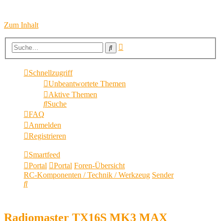
Zum Inhalt
Erweiterte
Suche
Suche
Schnellzugriff
Unbeantwortete Themen
Aktive Themen
Suche
FAQ
Anmelden
Registrieren
Smartfeed
Portal
Portal
Foren-Übersicht
RC-Komponenten / Technik / Werkzeug
Sender
Suche
Radiomaster TX16S MK3 MAX