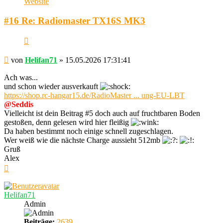
Website
Helifan71
#16 Re: Radiomaster TX16S MK3
Zitieren
Beitrag
von
Helifan71
»
15.05.2026 17:31:41
Ach was...
und schon wieder ausverkauft
https://shop.rc-hangar15.de/RadioMaster ... ung-EU-LBT
@Seddis
Vielleicht ist dein Beitrag #5 doch auch auf fruchtbaren Boden
gestoßen, denn gelesen wird hier fleißig
Da haben bestimmt noch einige schnell zugeschlagen.
Wer weiß wie die nächste Charge aussieht 512mb
Gruß
Alex
Nach
oben
Helifan71
Admin
Beiträge:
2639