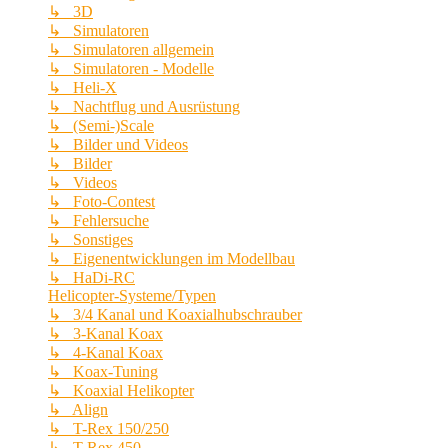
↳ 3D
↳ Simulatoren
↳ Simulatoren allgemein
↳ Simulatoren - Modelle
↳ Heli-X
↳ Nachtflug und Ausrüstung
↳ (Semi-)Scale
↳ Bilder und Videos
↳ Bilder
↳ Videos
↳ Foto-Contest
↳ Fehlersuche
↳ Sonstiges
↳ Eigenentwicklungen im Modellbau
↳ HaDi-RC
Helicopter-Systeme/Typen
↳ 3/4 Kanal und Koaxialhubschrauber
↳ 3-Kanal Koax
↳ 4-Kanal Koax
↳ Koax-Tuning
↳ Koaxial Helikopter
↳ Align
↳ T-Rex 150/250
↳ T-Rex 450