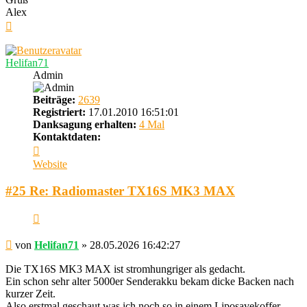
Alex
Nach
oben
Helifan71
Admin
Beiträge:
2639
Registriert:
17.01.2010 16:51:01
Danksagung erhalten:
4 Mal
Kontaktdaten:
Kontaktdaten
von
Website
Helifan71
#25 Re: Radiomaster TX16S MK3 MAX
Zitieren
Beitrag
von
Helifan71
»
28.05.2026 16:42:27
Die TX16S MK3 MAX ist stromhungriger als gedacht.
Ein schon sehr alter 5000er Senderakku bekam dicke Backen nach
kurzer Zeit.
Also erstmal geschaut was ich noch so in einem Liposavekoffer