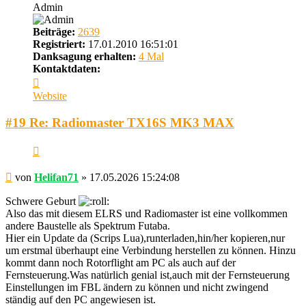
Admin
Beiträge:
2639
Registriert:
17.01.2010 16:51:01
Danksagung erhalten:
4 Mal
Kontaktdaten:
Kontaktdaten
von
Website
Helifan71
#19 Re: Radiomaster TX16S MK3 MAX
Zitieren
Beitrag
von
Helifan71
»
17.05.2026 15:24:08
Schwere Geburt
Also das mit diesem ELRS und Radiomaster ist eine vollkommen
andere Baustelle als Spektrum Futaba.
Hier ein Update da (Scrips Lua),runterladen,hin/her kopieren,nur
um erstmal überhaupt eine Verbindung herstellen zu können. Hinzu
kommt dann noch Rotorflight am PC als auch auf der
Fernsteuerung.Was natürlich genial ist,auch mit der Fernsteuerung
Einstellungen im FBL ändern zu können und nicht zwingend
ständig auf den PC angewiesen ist.