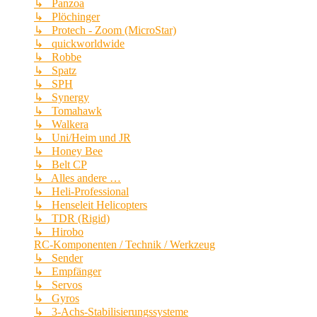
↳ Panzoa
↳ Plöchinger
↳ Protech - Zoom (MicroStar)
↳ quickworldwide
↳ Robbe
↳ Spatz
↳ SPH
↳ Synergy
↳ Tomahawk
↳ Walkera
↳ Uni/Heim und JR
↳ Honey Bee
↳ Belt CP
↳ Alles andere …
↳ Heli-Professional
↳ Henseleit Helicopters
↳ TDR (Rigid)
↳ Hirobo
RC-Komponenten / Technik / Werkzeug
↳ Sender
↳ Empfänger
↳ Servos
↳ Gyros
↳ 3-Achs-Stabilisierungssysteme