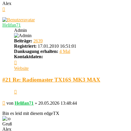
Alex
Nach
oben
Helifan71
Admin
Beiträge:
2639
Registriert:
17.01.2010 16:51:01
Danksagung erhalten:
4 Mal
Kontaktdaten:
Kontaktdaten
von
Website
Helifan71
#21 Re: Radiomaster TX16S MK3 MAX
Zitieren
Beitrag
von
Helifan71
»
20.05.2026 13:48:44
Bin es leid mit diesem edgeTX
Gruß
Alex