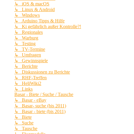
↳ iOS & macOS
↳ Linux & Android
↳ Windows
↳ Arduino Tipps & Hilfe
↳ Ki gefährlich außer Kontrolle?!
↳ Regionales
↳ Warburg
↳ Testing
↳ TV-Termine
↳ Umfragen
↳ Gewinnspiele
↳ Berichte
↳ Diskussionen zu Berichte
↳ RHF-Treffen
↳ HeliWiki2
↳ Links
Basar - Biete / Suche / Tausche
↳ Basar - eBay
↳ Basar- suche (bis 2011)
↳ Basar - biete (bis 2011)
↳ Biete
↳ Suche
↳ Tausche