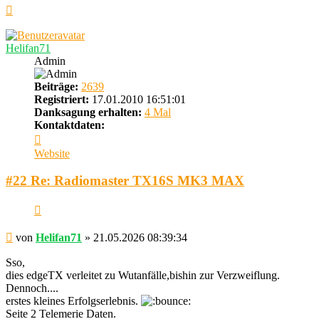
Nach
oben
Helifan71
Admin
Beiträge:
2639
Registriert:
17.01.2010 16:51:01
Danksagung erhalten:
4 Mal
Kontaktdaten:
Kontaktdaten
von
Website
Helifan71
#22 Re: Radiomaster TX16S MK3 MAX
Zitieren
Beitrag
von
Helifan71
»
21.05.2026 08:39:34
Sso,
dies edgeTX verleitet zu Wutanfälle,bishin zur Verzweiflung.
Dennoch....
erstes kleines Erfolgserlebnis.
Seite 2 Telemerie Daten.