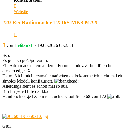
Kontaktdaten:
Kontaktdaten
von
Website
Helifan71
#20 Re: Radiomaster TX16S MK3 MAX
Zitieren
Beitrag
von
Helifan71
»
19.05.2026 05:23:31
Sso,
Es geht so pö/a/pö voran.
Ein Admin aus einem anderen Foum ist mir z.Z. behilflich bei
diesem edgeTX.
Da muß ich mich erstmal einarbeiten da bekomme ich nicht mal ein
simples Modell konfiguriert.
Allerdings sieht es schon mal so aus.
Bin für jede Hilfe dankbar.
Handbuch edgeTX bin ich auch erst auf Seite 68 von 172
Gruß