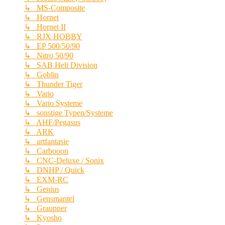
↳ MS-Composite
↳ Hornet
↳ Hornet II
↳ RJX HOBBY
↳ EP 500/50/90
↳ Nitro 50/90
↳ SAB Heli Division
↳ Goblin
↳ Thunder Tiger
↳ Vario
↳ Vario Systeme
↳ sonstige Typen/Systeme
↳ AHF/Pegasus
↳ ARK
↳ artfantasie
↳ Carbooon
↳ CNC-Deluxe / Sonix
↳ DNHP / Quick
↳ EXM-RC
↳ Genius
↳ Gensmantel
↳ Graupner
↳ Kyosho