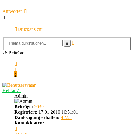
Antworten
Druckansicht
Erweiterte
Suche
Suche
26 Beiträge
Vorherige
1
2
Helifan71
Admin
Beiträge:
2639
Registriert:
17.01.2010 16:51:01
Danksagung erhalten:
4 Mal
Kontaktdaten:
Kontaktdaten
von