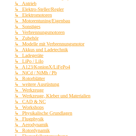
↳ Antrieb
↳ Elektro-Steller/Regler
↳ Elektromotoren
↳ Motorentuning/Eigenbau
↳ Sonstiges
↳ Verbrennungsmotoren
↳ Zubehör
↳ Modelle mit Verbrennungsmotor
↳ Akkus und Ladetechnik
↳ Ladegeräte
↳ LiPo / LiIo
↳ A123/KonionX/LiFePo4
↳ NiCd / NiMh / Pb
↳ Rotorblätter
↳ weitere Ausrüstung
↳ Werkzeuge
↳ Werkzeuge, Kleber und Materialien
↳ CAD & NC
↳ Workshops
↳ Physikalische Grundlagen
↳ Flugphysik
↳ Aerodynamik
↳ Rotordynamik