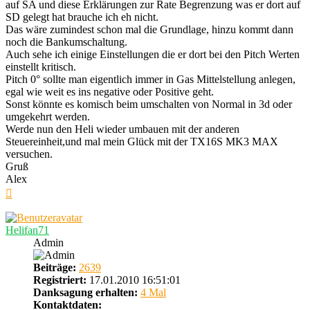
auf SA und diese Erklärungen zur Rate Begrenzung was er dort auf
SD gelegt hat brauche ich eh nicht.
Das wäre zumindest schon mal die Grundlage, hinzu kommt dann
noch die Bankumschaltung.
Auch sehe ich einige Einstellungen die er dort bei den Pitch Werten
einstellt kritisch.
Pitch 0° sollte man eigentlich immer in Gas Mittelstellung anlegen,
egal wie weit es ins negative oder Positive geht.
Sonst könnte es komisch beim umschalten von Normal in 3d oder
umgekehrt werden.
Werde nun den Heli wieder umbauen mit der anderen
Steuereinheit,und mal mein Glück mit der TX16S MK3 MAX
versuchen.
Gruß
Alex
Nach
oben
Helifan71
Admin
Beiträge:
2639
Registriert:
17.01.2010 16:51:01
Danksagung erhalten:
4 Mal
Kontaktdaten: