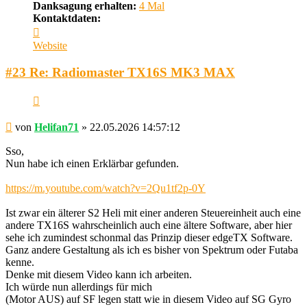
Danksagung erhalten:
4 Mal
Kontaktdaten:
Kontaktdaten
von
Website
Helifan71
#23 Re: Radiomaster TX16S MK3 MAX
Zitieren
Beitrag
von
Helifan71
»
22.05.2026 14:57:12
Sso,
Nun habe ich einen Erklärbar gefunden.
https://m.youtube.com/watch?v=2Qu1tf2p-0Y
Ist zwar ein älterer S2 Heli mit einer anderen Steuereinheit auch eine
andere TX16S wahrscheinlich auch eine ältere Software, aber hier
sehe ich zumindest schonmal das Prinzip dieser edgeTX Software.
Ganz andere Gestaltung als ich es bisher von Spektrum oder Futaba
kenne.
Denke mit diesem Video kann ich arbeiten.
Ich würde nun allerdings für mich
(Motor AUS) auf SF legen statt wie in diesem Video auf SG Gyro