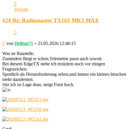
Kontaktdaten
von
Website
Helifan71
#24 Re: Radiomaster TX16S MK3 MAX
Zitieren
Beitrag
von
Helifan71
»
23.05.2026 12:46:15
Was ne Baustelle.
Zumindest fliegt er schon,Telemetrie passt auch soweit.
Bei diesem EdgeTX stehe ich trotzdem noch vor einigen
Fragezeichen.
Sportlich als Herausforderung sehen,und immer ein kleines bisschen
mehr dazulernen.
Sitz ich zu Lage dran, steigt Frust hoch.
Gruß