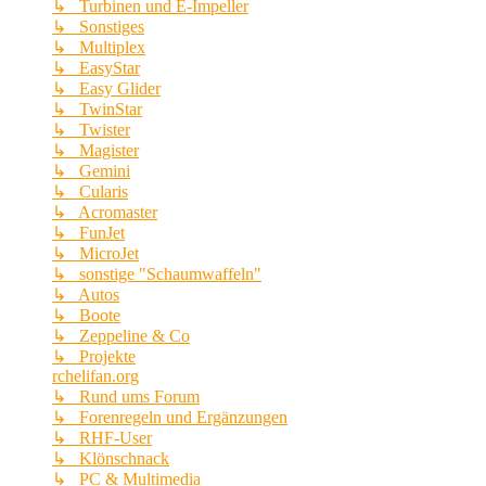
↳ Turbinen und E-Impeller
↳ Sonstiges
↳ Multiplex
↳ EasyStar
↳ Easy Glider
↳ TwinStar
↳ Twister
↳ Magister
↳ Gemini
↳ Cularis
↳ Acromaster
↳ FunJet
↳ MicroJet
↳ sonstige "Schaumwaffeln"
↳ Autos
↳ Boote
↳ Zeppeline & Co
↳ Projekte
rchelifan.org
↳ Rund ums Forum
↳ Forenregeln und Ergänzungen
↳ RHF-User
↳ Klönschnack
↳ PC & Multimedia