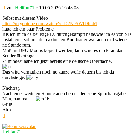
Beitrag
von
Helifan71
»
16.05.2026 16:48:08
Selbst mit diesem Video
https://m.youtube.com/watch?v=D2NeSWIDb5M
hatte ich ein paar Probleme.
Bis ich mich da bei edgeTX durchgekämpft hatte,wie ich es von SD
installieren soll,mit dem aktuellen Bootloader war auch mal wieder
ne Stunde rum.
Muß im DFÜ Modus kopiert werden,dann wird es direkt an dan
Sender übertragen.
Zumindest habe ich jetzt bereits eine deutsche Oberfläche.
Das wird vermutlich noch ne ganze weile dauern bis ich da
durchsteige.
Nachtrag
Nach einer weiteren Stunde auch bereits deutsche Sprachausgabe.
Man,man,man....
Gruß
Alex
Nach
oben
Helifan71