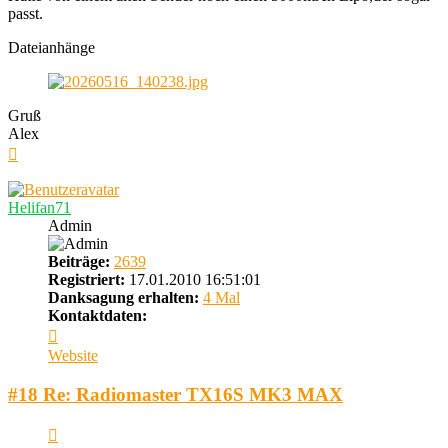
passt.
Dateianhänge
Gruß
Alex
Nach
oben
Helifan71
Admin
Beiträge:
2639
Registriert:
17.01.2010 16:51:01
Danksagung erhalten:
4 Mal
Kontaktdaten:
Kontaktdaten
von
Website
Helifan71
#18 Re: Radiomaster TX16S MK3 MAX
Zitieren