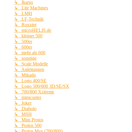
↳ Ikarus
↳ Lite Machines
↳ LMH
↳ LF-Technik
↳ Roxxter
↳ microHELIS.de
↳ kleiner 500
↳ 500er
↳ 600er
↳ mehr als 600
↳ sonstige
↳ Scale Modelle
↳ Anleitungen
↳ Mikado
↳ Logo 400/SE
↳ Logo 500/600 3D/SE/SX
↳ 700/800 Xxtreme
↳ minicopter
↳ Joker
↳ Diabolo
↳ MSH
↳ Mini Protos
↳ Protos 500
↳ Protos Max (700/800)