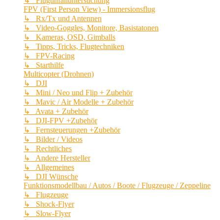
↳ Flugunfalluntersuchung
FPV (First Person View) - Immersionsflug
↳ Rx/Tx und Antennen
↳ Video-Goggles, Monitore, Basistatonen
↳ Kameras, OSD, Gimballs
↳ Tipps, Tricks, Flugtechniken
↳ FPV-Racing
↳ Starthilfe
Multicopter (Drohnen)
↳ DJI
↳ Mini / Neo und Flip + Zubehör
↳ Mavic / Air Modelle + Zubehör
↳ Avata + Zubehör
↳ DJI-FPV +Zubehör
↳ Fernsteuerungen +Zubehör
↳ Bilder / Videos
↳ Rechtliches
↳ Andere Hersteller
↳ Allgemeines
↳ DJI Wünsche
Funktionsmodellbau / Autos / Boote / Flugzeuge / Zeppeline
↳ Flugzeuge
↳ Shock-Flyer
↳ Slow-Flyer