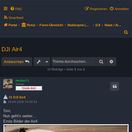
FAQ
Registrieren
Anmelden
Smartfeed
Portal
Portal
Foren-Übersicht
Multicopter (Drohnen)
DJI
Mavic / Air Modelle + Zubehör
S
u
c
DJI Air4
h
Suche
Erweitert
e
Antworten
10 Beiträge • Seite
1
von
1
Helifan71
Admin
#1 DJI Air4
B
25.04.2026 14:32:54
e
i
Sso,
t
Nun geht's weiter....
r
a
Erste Bilder der Air4
g