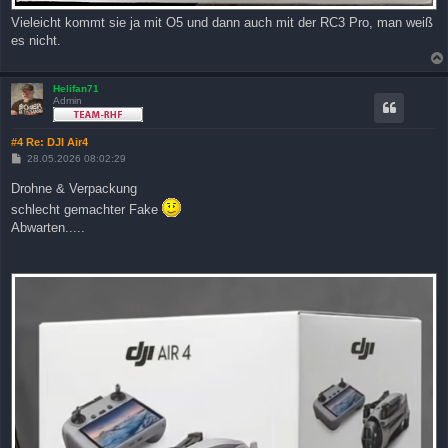
Vieleicht kommt sie ja mit O5 und dann auch mit der RC3 Pro, man weiß
es nicht.
Helifan71
Admin
#4 Re: DJI Air4
B
28.05.2026 08:02:29
e
i
Drohne & Verpackung
t
r
schlecht gemachter Fake
a
Abwarten.....
g