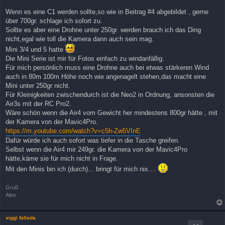
e
i
Wenn es eine C1 werden sollte,so wie in Beitrag #4 abgebildet , gerne
t
über 700gr. schlage ich sofort zu.
r
a
Sollte es aber eine Drohne unter 250gr. werden brauch ich das Ding
g
nicht,egal wie toll die Kamera dann auch sein mag.
Mini 3/4 und 5 hatte
Die Mini Serie ist mir für Fotos einfach zu windanfällig.
Für mich persönlich muss eine Drohne auch bei etwas stärkeren Wind
auch in 80m 100m Höhe noch wie angenagelt stehen,das macht eine
Mini unter 250gr nicht.
Für Kleinigkeiten zwischendurch ist die Neo2 in Ordnung, ansonsten die
Air3s mit der RC Pro2.
Wäre schön wenn die Air4 vom Gewicht her mindestens 800gr hätte , mit
der Kamera von der Mavic4Pro.
https://m.youtube.com/watch?v=c5h-Zw5VInE
Dafür würde ich auch sofort was tiefer in die Tasche greifen.
Selbst wenn die Air4 mir 249gr. die Kamera von der Mavic4Pro
hätte,käme sie für mich nicht in Frage.
Mit den Minis bin ich (durch)... bringt für mich nix....
Gruß
Alex
siggi fallada