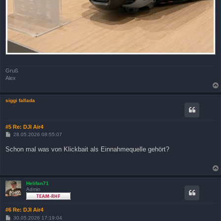
Gruß
Alex
siggi fallada
#5 Re: DJI Air4
B
28.05.2026 08:55:07
e
i
Schon mal was von Klickbait als Einnahmequelle gehört?
t
r
a
g
Helifan71
Admin
#6 Re: DJI Air4
B
30.05.2026 17:19:04