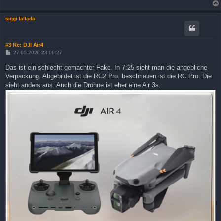
siggi fallada
#3 Re: DJI Air4
B
27.05.2026 23:09:27
e
i
Das ist ein schlecht gemachter Fake. In 7:25 sieht man die angebliche
t
Verpackung. Abgebildet ist die RC2 Pro. beschrieben ist die RC Pro. Die
r
a
sieht anders aus. Auch die Drohne ist eher eine Air 3s.
g