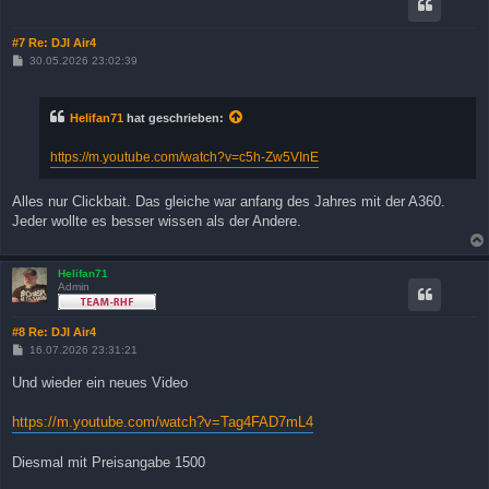
#7 Re: DJI Air4
B
30.05.2026 23:02:39
e
i
t
r
Helifan71
hat geschrieben:
a
g
https://m.youtube.com/watch?v=c5h-Zw5VInE
Alles nur Clickbait. Das gleiche war anfang des Jahres mit der A360.
Jeder wollte es besser wissen als der Andere.
Helifan71
Admin
#8 Re: DJI Air4
B
16.07.2026 23:31:21
e
i
Und wieder ein neues Video
t
r
a
https://m.youtube.com/watch?v=Tag4FAD7mL4
g
Diesmal mit Preisangabe 1500