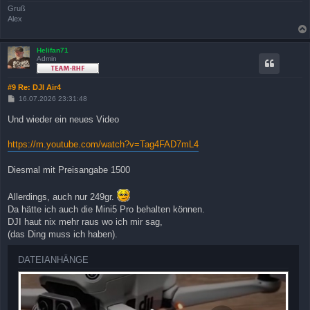
Gruß
Alex
Helifan71
Admin
#9 Re: DJI Air4
B
16.07.2026 23:31:48
e
i
Und wieder ein neues Video
t
r
a
https://m.youtube.com/watch?v=Tag4FAD7mL4
g
Diesmal mit Preisangabe 1500
Allerdings, auch nur 249gr.
Da hätte ich auch die Mini5 Pro behalten können.
DJI haut nix mehr raus wo ich mir sag,
(das Ding muss ich haben).
DATEIANHÄNGE