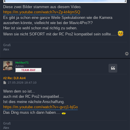
Diese zwei Bilder stammen aus diesem Video.
https://m.youtube.com/watch?v=Zp-kt4rjmSQ
Es gibt ja schon eine ganze Weile Spekulationen wie die Kamera
aussehen könnte, vielleicht wie bei der Mavic4Pro?!?
Hier ist sie wohl schon mal richtig zu sehen.
Wenn sie nicht SOFORT mit der RC Pro2 kompatibel sein sollte.....
Gruß
Alex
Helifan71
Admin
#2 Re: DJI Air4
B
27.05.2026 18:47:10
e
i
Wenn dem so ist...
t
auch mit der RC Pro2 kompatibel....
r
a
Ist dies meine nächste Anschaffung.
g
https://m.youtube.com/watch?v=-gvzj1-bjGo
Das Ding muss ich dann haben....
Gruß
Alex