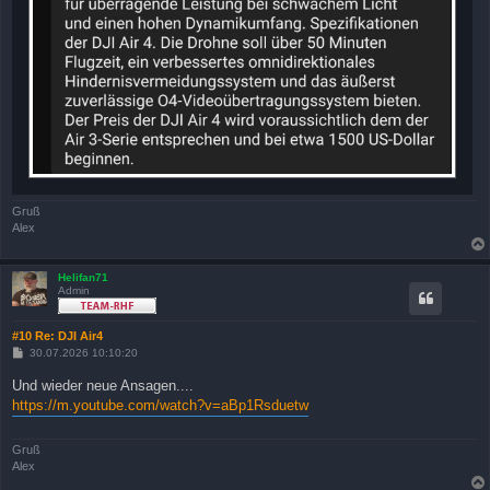
Gruß
Alex
Helifan71
Admin
#10 Re: DJI Air4
B
30.07.2026 10:10:20
e
i
Und wieder neue Ansagen....
t
https://m.youtube.com/watch?v=aBp1Rsduetw
r
a
g
Gruß
Alex